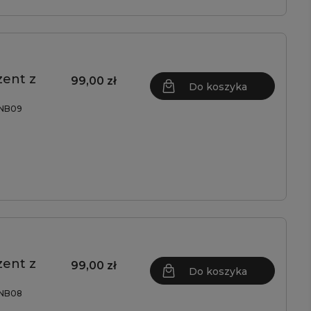
ent z
99,00 zł
Do koszyka
NB09
ent z
99,00 zł
Do koszyka
NB08