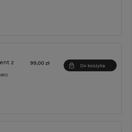
ent z
99,00 zł
Do koszyka
NB12