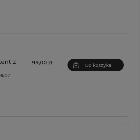
ent z
99,00 zł
Do koszyka
NB07