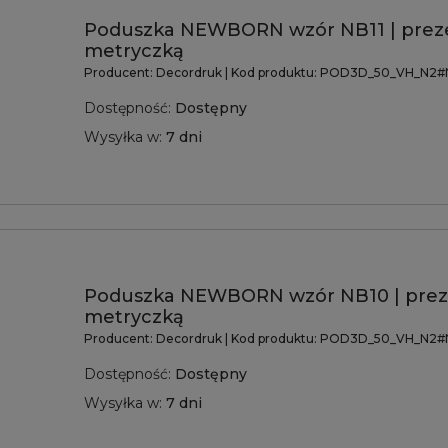
Poduszka NEWBORN wzór NB11 | prez
metryczką
Producent:
Decordruk
| Kod produktu:
POD3D_50_VH_N2#N
Dostępność:
Dostępny
Wysyłka w:
7 dni
Poduszka NEWBORN wzór NB10 | prez
metryczką
Producent:
Decordruk
| Kod produktu:
POD3D_50_VH_N2#
Dostępność:
Dostępny
Wysyłka w:
7 dni