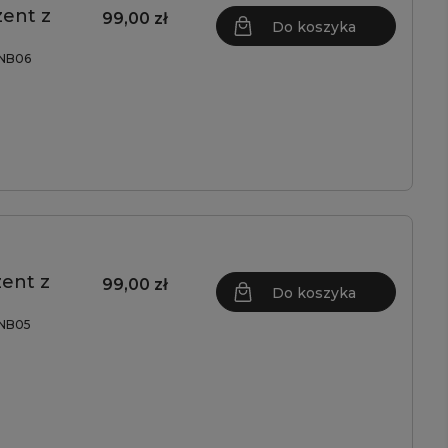
ent z
99,00 zł
Do koszyka
NB06
ent z
99,00 zł
Do koszyka
NB05