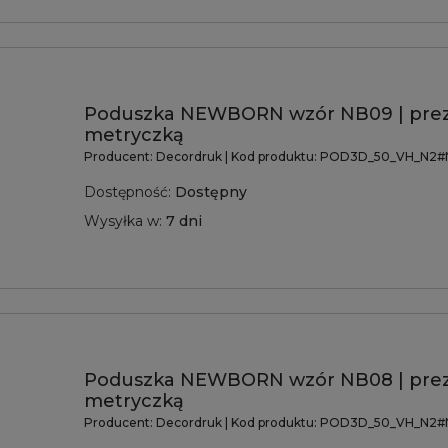
Poduszka NEWBORN wzór NB09 | prez
metryczką
Producent:
Decordruk
| Kod produktu:
POD3D_50_VH_N2#
Dostępność:
Dostępny
Wysyłka w:
7 dni
Poduszka NEWBORN wzór NB08 | prez
metryczką
Producent:
Decordruk
| Kod produktu:
POD3D_50_VH_N2#