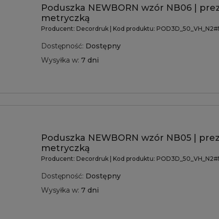
Poduszka NEWBORN wzór NB06 | prez
metryczką
Producent:
Decordruk
| Kod produktu:
POD3D_50_VH_N2#
Dostępność:
Dostępny
Wysyłka w:
7 dni
Poduszka NEWBORN wzór NB05 | prez
metryczką
Producent:
Decordruk
| Kod produktu:
POD3D_50_VH_N2#
Dostępność:
Dostępny
Wysyłka w:
7 dni