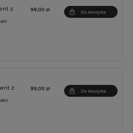
ent z
99,00 zł
Do koszyka
B11
ent z
99,00 zł
Do koszyka
NB10