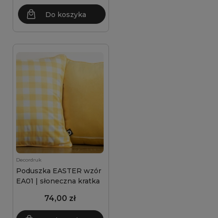
Do koszyka
Decordruk
Poduszka EASTER wzór
EA01 | słoneczna kratka
74,00 zł