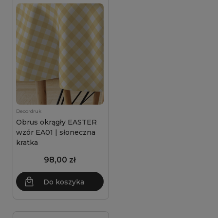
Decordruk
Obrus okrągły EASTER
wzór EA01 | słoneczna
kratka
98,00 zł
Do koszyka