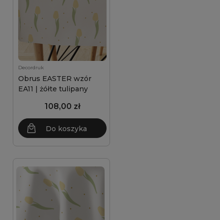
Decordruk
Obrus EASTER wzór
EA11 | żółte tulipany
108,00 zł
Do koszyka