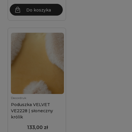
Do koszyka
Decordruk
Poduszka VELVET
VE2228 | słoneczny
królik
133,00 zł