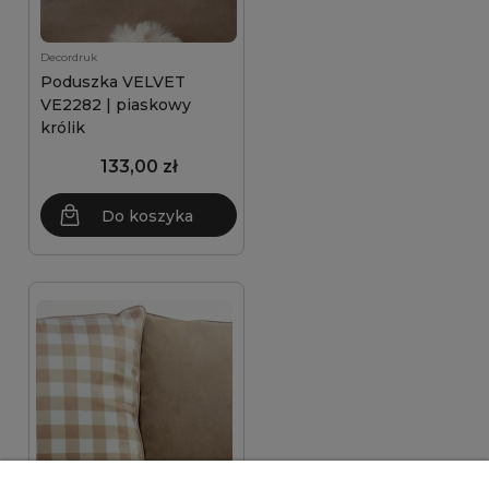
Decordruk
Poduszka VELVET
VE2282 | piaskowy
królik
133,00 zł
Do koszyka