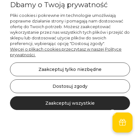
Dbamy o Twoją prywatność
Pliki cookies i pokrewne im technologie umożliwiają
Decordruk
poprawne działanie strony i pomagają nam dostosować
Poduszka EASTER wzór
ofertę do Twoich potrzeb. Możesz zaakceptować
EA04 | piaskowa kratka
wykorzystanie przez nas wszystkich tych plików i przejść do
sklepu lub dostosować użycie plików do swoich
74,00 zł
preferencji, wybierając opcję "Dostosuj zgody".
Więcej o plikach cookies przeczytasz w naszej Polityce
Do koszyka
prywatności.
Zaakceptuj tylko niezbędne
Dostosuj zgody
Zaakceptuj wszystkie
Kontakt
Szukaj
Konto
Koszyk