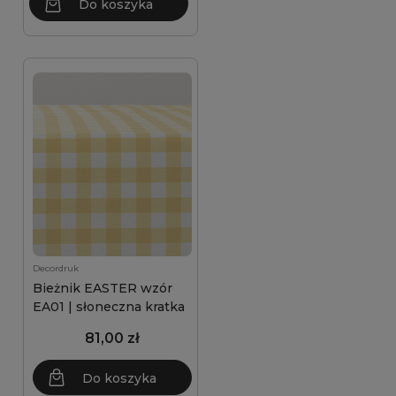
Do koszyka
Decordruk
Bieżnik EASTER wzór
EA01 | słoneczna kratka
81,00 zł
Do koszyka