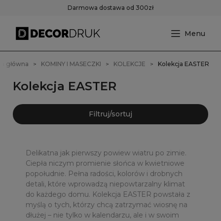
Darmowa dostawa od 300zł
na główna
KOMINY I MASECZKI
KOLEKCJE
Kolekcja EASTER
Kolekcja EASTER
Filtruj/sortuj
Delikatna jak pierwszy powiew wiatru po zimie.
Ciepła niczym promienie słońca w kwietniowe
popołudnie. Pełna radości, kolorów i drobnych
detali, które wprowadzą niepowtarzalny klimat
do każdego domu. Kolekcja EASTER powstała z
myślą o tych, którzy chcą zatrzymać wiosnę na
dłużej – nie tylko w kalendarzu, ale i w swoim