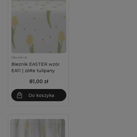
Decordruk
Bieżnik EASTER wzór
EA11 | żółte tulipany
81,00 zł
Do koszyka