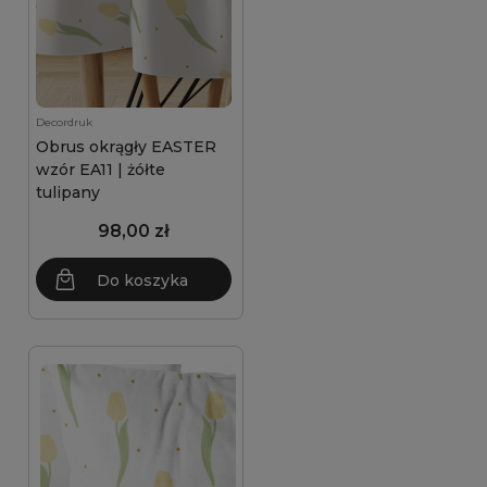
Decordruk
Obrus okrągły EASTER
wzór EA11 | żółte
tulipany
98,00 zł
Do koszyka