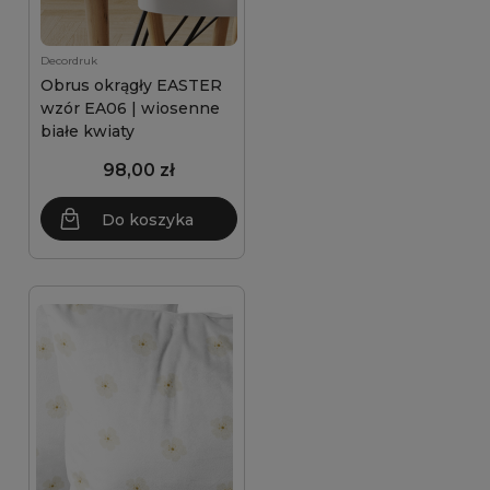
Decordruk
Obrus okrągły EASTER
wzór EA06 | wiosenne
białe kwiaty
98,00 zł
Do koszyka