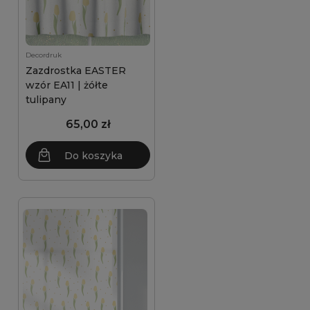
Decordruk
Zazdrostka EASTER
wzór EA11 | żółte
tulipany
65,00 zł
Do koszyka