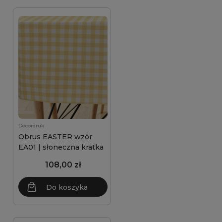
Decordruk
Obrus EASTER wzór
EA01 | słoneczna kratka
108,00 zł
Do koszyka