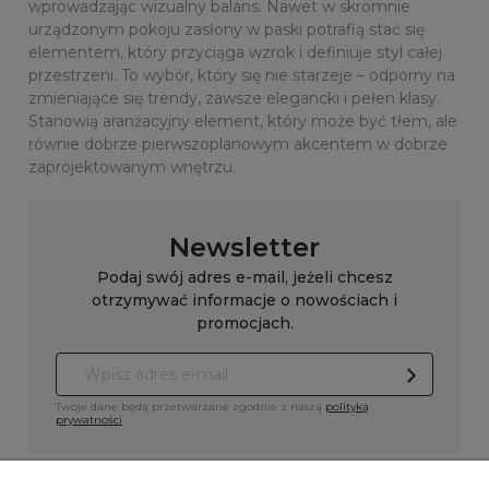
wprowadzając wizualny balans. Nawet w skromnie
urządzonym pokoju zasłony w paski potrafią stać się
elementem, który przyciąga wzrok i definiuje styl całej
przestrzeni. To wybór, który się nie starzeje – odporny na
zmieniające się trendy, zawsze elegancki i pełen klasy.
Stanowią aranżacyjny element, który może być tłem, ale
równie dobrze pierwszoplanowym akcentem w dobrze
zaprojektowanym wnętrzu.
Newsletter
Podaj swój adres e-mail, jeżeli chcesz
otrzymywać informacje o nowościach i
promocjach.
Twoje dane będą przetwarzane zgodnie z naszą
polityką
prywatności