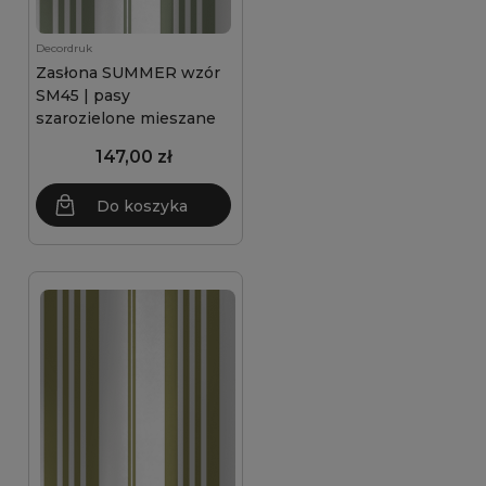
Decordruk
Zasłona SUMMER wzór
SM45 | pasy
szarozielone mieszane
147,00 zł
Do koszyka