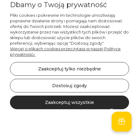
Dbamy o Twoją prywatność
MOJE KONTO
Pliki cookies i pokrewne im technologie umożliwiają
INFORMACJE
poprawne działanie strony i pomagają nam dostosować
ofertę do Twoich potrzeb. Możesz zaakceptować
wykorzystanie przez nas wszystkich tych plików i przejść do
OBSŁUGA KLIENTA
sklepu lub dostosować użycie plików do swoich
preferencji, wybierając opcję "Dostosuj zgody".
POZNAJMY SIĘ
Więcej o plikach cookies przeczytasz w naszej Polityce
prywatności.
PROJEKTOWANIE GRAFICZNE
Zaakceptuj tylko niezbędne
Dostosuj zgody
887 750 445
Zaakceptuj wszystkie
536 346 177
Kontakt
Szukaj
Konto
Koszyk