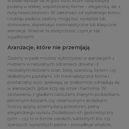
w paski wpisuje się w gust osób, które lubią klasykę
podaną w lekkiej, współczesnej formie – elegancką, ale z
nutą nowoczesności. W zależności od wybranego koloru
i rodzaju pasków zasłony mogą być wyraziste lub
stonowane, dopełniając minimalistyczne lub klasyczne
aranżacje. Właśnie ta elastyczność czyni je tak
wyjątkowymi.
Aranżacje, które nie przemijają
Zasłony w paski możesz wykorzystać w aranżacjach z
meblami w naturalnych odcieniach drewna i z
neutralnymi kolorami ścian: bielą, szarością, beżem czy
delikatnymi pastelami. Ich minimalistyczna forma i
powtarzalny wzór sprawiają, że znakomicie odnajdują się
w aranżacjach, gdzie liczy się umiar i harmonia. W
zestawieniu z gładkimi narzutami, lnianymi poduszkami,
plecionymi koszami czy ceramicznymi dodatkami
tworzą spójną, przemyślaną przestrzeń, pełną
eleganckiego wyrazu. Dodatkowo ich geometryczny
rytm – czy to w formie cienkich, subtelnych linii, czy
szerszych, wyrazistych pasów – porządkuje wnętrze,