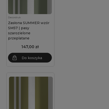
Decordruk
Zasłona SUMMER wzór
SM57 | pasy
szarozielone
przeplatane
147,00 zł
Do koszyka