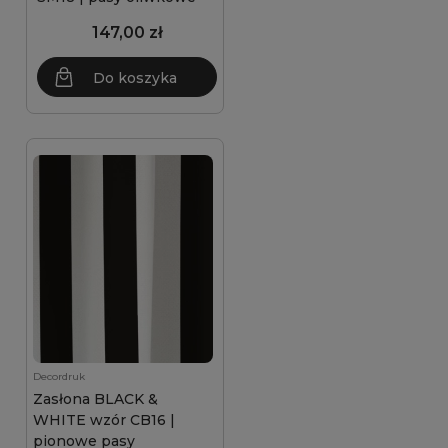
147,00 zł
Do koszyka
Decordruk
Zasłona BLACK &
WHITE wzór CB16 |
pionowe pasy