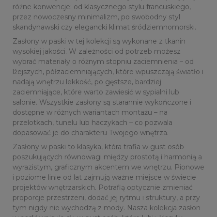
różne konwencje: od klasycznego stylu francuskiego,
przez nowoczesny minimalizm, po swobodny styl
skandynawski czy elegancki klimat śródziemnomorski.
Zasłony w paski w tej kolekcji są wykonane z tkanin
wysokiej jakości. W zależności od potrzeb możesz
wybrać materiały o różnym stopniu zaciemnienia – od
lżejszych, półzaciemniających, które wpuszczają światło i
nadają wnętrzu lekkość, po gęstsze, bardziej
zaciemniające, które warto zawiesić w sypialni lub
salonie. Wszystkie zasłony są starannie wykończone i
dostępne w różnych wariantach montażu – na
przelotkach, tunelu lub haczykach – co pozwala
dopasować je do charakteru Twojego wnętrza.
Zasłony w paski to klasyka, która trafia w gust osób
poszukujących równowagi między prostotą i harmonią a
wyrazistym, graficznym akcentem we wnętrzu. Pionowe
i poziome linie od lat zajmują ważne miejsce w świecie
projektów wnętrzarskich. Potrafią optycznie zmieniać
proporcje przestrzeni, dodać jej rytmu i struktury, a przy
tym nigdy nie wychodzą z mody. Nasza kolekcja zasłon