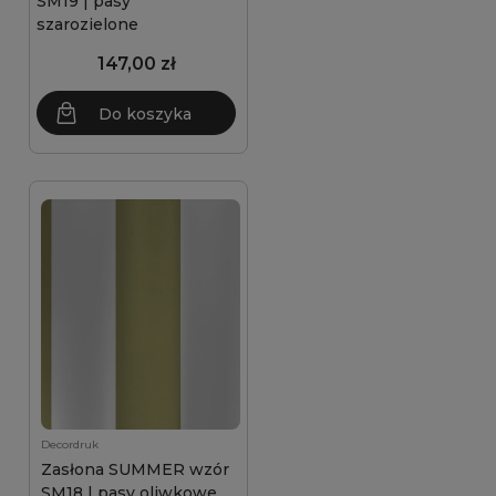
SM19 | pasy
szarozielone
147,00 zł
Do koszyka
Decordruk
Zasłona SUMMER wzór
SM18 | pasy oliwkowe