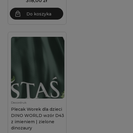
318,00 zł
Do koszyka
Decordruk
Plecak Worek dla dzieci
DINO WORLD wzór D43
z imieniem | zielone
dinozaury