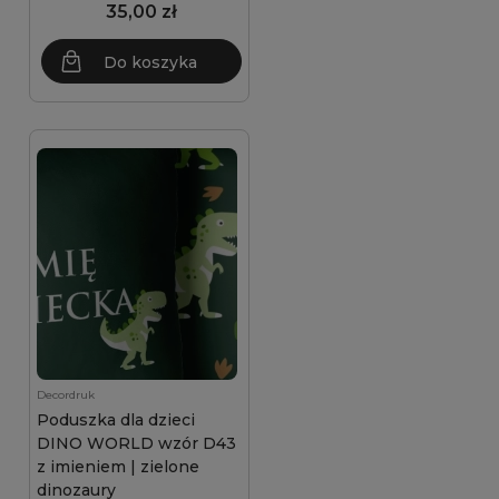
35,00 zł
Do koszyka
Decordruk
Poduszka dla dzieci
DINO WORLD wzór D43
z imieniem | zielone
dinozaury