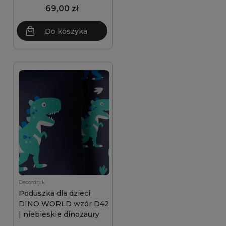
69,00 zł
Do koszyka
Decordruk
Poduszka dla dzieci
DINO WORLD wzór D42
| niebieskie dinozaury