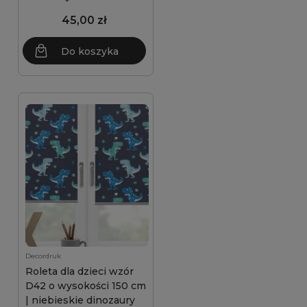
45,00 zł
Do koszyka
Decordruk
Roleta dla dzieci wzór
D42 o wysokości 150 cm
| niebieskie dinozaury