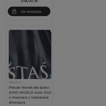
318,00 zł
Do koszyka
Decordruk
Plecak Worek dla dzieci
DINO WORLD wzór D42
z imieniem | niebieskie
dinozaury