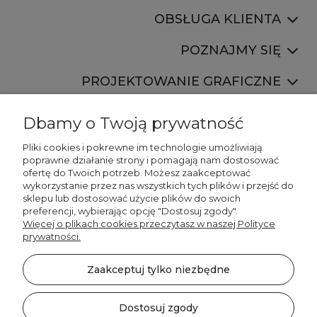
OBSŁUGA KLIENTA
POZNAJMY SIĘ
PROJEKTOWANIE GRAFICZNE
Dbamy o Twoją prywatność
Pliki cookies i pokrewne im technologie umożliwiają
poprawne działanie strony i pomagają nam dostosować
ofertę do Twoich potrzeb. Możesz zaakceptować
887 750 445
wykorzystanie przez nas wszystkich tych plików i przejść do
536 346 177
sklepu lub dostosować użycie plików do swoich
preferencji, wybierając opcję "Dostosuj zgody".
Więcej o plikach cookies przeczytasz w naszej Polityce
prywatności.
Zaakceptuj tylko niezbędne
©2026 Wszelkie Prawa Zastrzeżone | DECORDRUK
Szablon Minimalist by
Ecommercy
Dostosuj zgody