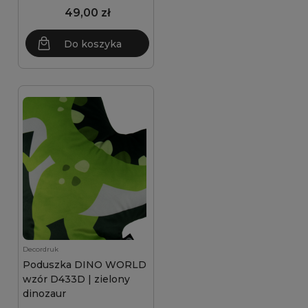
49,00 zł
Do koszyka
Decordruk
Poduszka DINO WORLD
wzór D433D | zielony
dinozaur