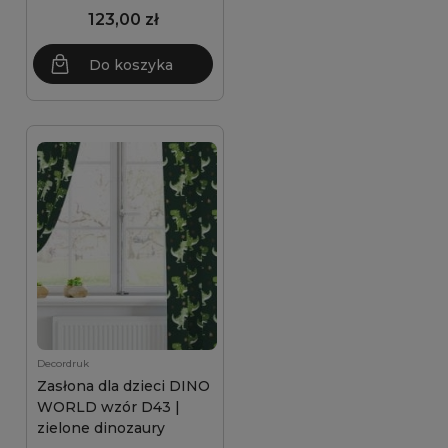
123,00 zł
Do koszyka
Decordruk
Zasłona dla dzieci DINO
WORLD wzór D43 |
zielone dinozaury