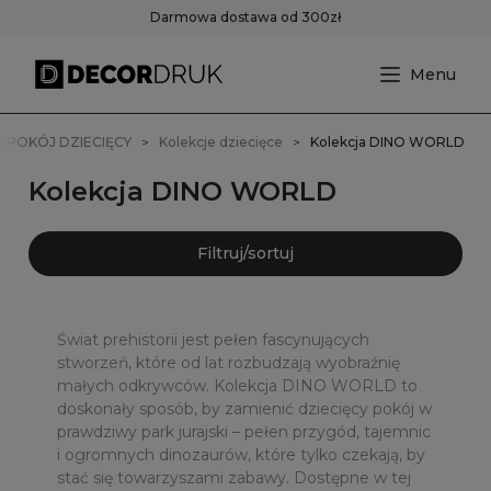
Darmowa dostawa od 300zł
POKÓJ DZIECIĘCY
Kolekcje dziecięce
Kolekcja DINO WORLD
Kolekcja DINO WORLD
Filtruj/sortuj
Świat prehistorii jest pełen fascynujących
stworzeń, które od lat rozbudzają wyobraźnię
małych odkrywców. Kolekcja DINO WORLD to
doskonały sposób, by zamienić dziecięcy pokój w
prawdziwy park jurajski – pełen przygód, tajemnic
i ogromnych dinozaurów, które tylko czekają, by
stać się towarzyszami zabawy. Dostępne w tej