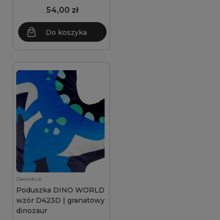
54,00 zł
Do koszyka
Decordruk
Poduszka DINO WORLD
wzór D423D | granatowy
dinozaur