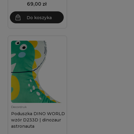
69,00 zł
Do koszyka
Decordruk
Poduszka DINO WORLD
wzór D233D | dinozaur
astronauta