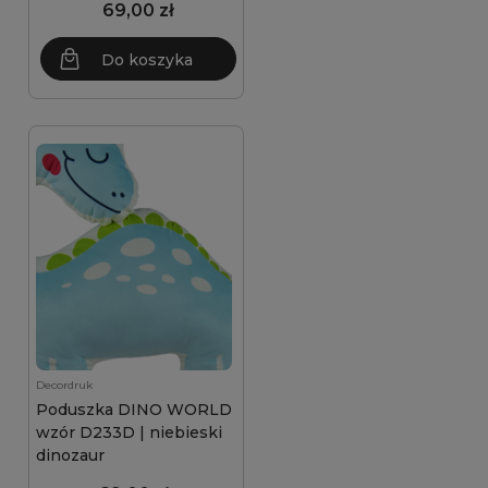
69,00 zł
Do koszyka
Decordruk
Poduszka DINO WORLD
wzór D233D | niebieski
dinozaur