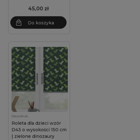
45,00 zł
Do koszyka
Decordruk
Roleta dla dzieci wzór
D43 o wysokości 150 cm
| zielone dinozaury