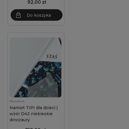
92,00 zł
Do koszyka
Decordruk
Namiot TIPI dla dzieci |
wzór D42 niebieskie
dinozaury