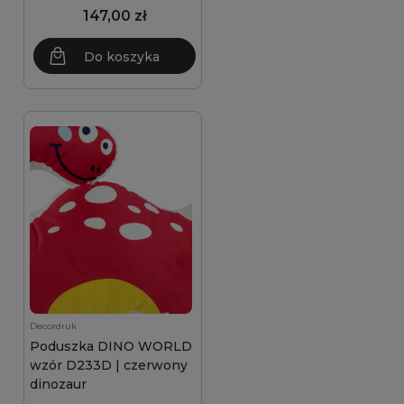
147,00 zł
Do koszyka
Decordruk
Poduszka DINO WORLD
wzór D233D | czerwony
dinozaur