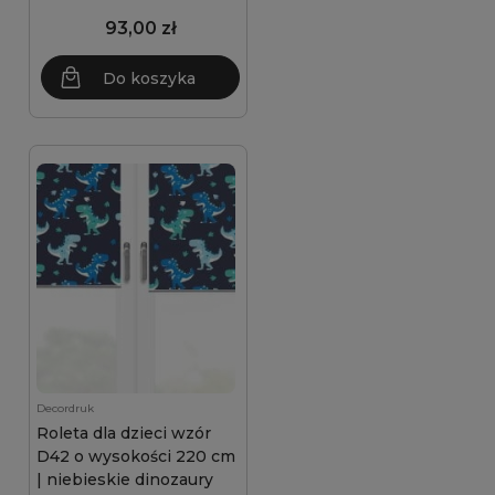
93,00 zł
Do koszyka
Decordruk
Roleta dla dzieci wzór
D42 o wysokości 220 cm
| niebieskie dinozaury