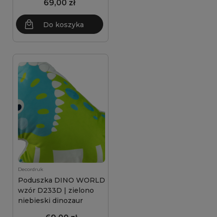
69,00 zł
Do koszyka
Decordruk
Poduszka DINO WORLD
wzór D233D | zielono
niebieski dinozaur