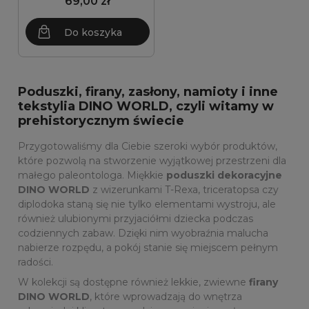
69,00 zł
Do koszyka
Poduszki, firany, zasłony, namioty i inne
tekstylia DINO WORLD, czyli witamy w
prehistorycznym świecie
Przygotowaliśmy dla Ciebie szeroki wybór produktów,
które pozwolą na stworzenie wyjątkowej przestrzeni dla
małego paleontologa. Miękkie
poduszki dekoracyjne
DINO WORLD
z wizerunkami T-Rexa, triceratopsa czy
diplodoka staną się nie tylko elementami wystroju, ale
również ulubionymi przyjaciółmi dziecka podczas
codziennych zabaw. Dzięki nim wyobraźnia malucha
nabierze rozpędu, a pokój stanie się miejscem pełnym
radości.
W kolekcji są dostępne również lekkie, zwiewne
firany
DINO WORLD
, które wprowadzają do wnętrza