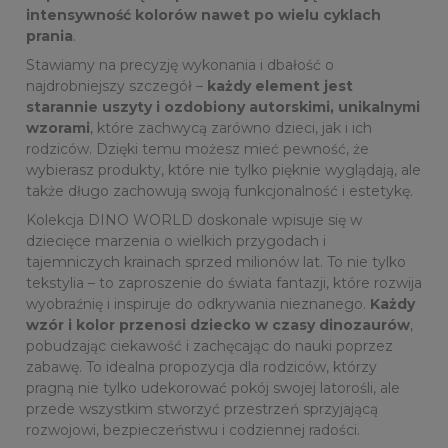
intensywność kolorów nawet po wielu cyklach
prania
.
Stawiamy na precyzję wykonania i dbałość o
najdrobniejszy szczegół –
każdy element jest
starannie uszyty i ozdobiony autorskimi, unikalnymi
wzorami
, które zachwycą zarówno dzieci, jak i ich
rodziców. Dzięki temu możesz mieć pewność, że
wybierasz produkty, które nie tylko pięknie wyglądają, ale
także długo zachowują swoją funkcjonalność i estetykę.
Kolekcja DINO WORLD doskonale wpisuje się w
dziecięce marzenia o wielkich przygodach i
tajemniczych krainach sprzed milionów lat. To nie tylko
tekstylia – to zaproszenie do świata fantazji, które rozwija
wyobraźnię i inspiruje do odkrywania nieznanego.
Każdy
wzór i kolor przenosi dziecko w czasy dinozaurów
,
pobudzając ciekawość i zachęcając do nauki poprzez
zabawę. To idealna propozycja dla rodziców, którzy
pragną nie tylko udekorować pokój swojej latorośli, ale
przede wszystkim stworzyć przestrzeń sprzyjającą
rozwojowi, bezpieczeństwu i codziennej radości.