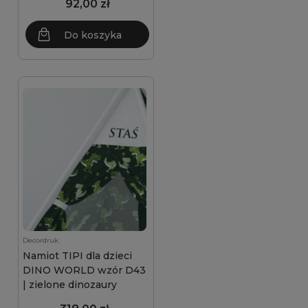
92,00 zł
Do koszyka
Decordruk
Namiot TIPI dla dzieci
DINO WORLD wzór D43
| zielone dinozaury