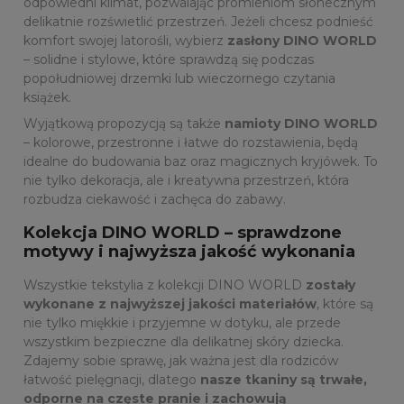
odpowiedni klimat, pozwalając promieniom słonecznym
delikatnie rozświetlić przestrzeń. Jeżeli chcesz podnieść
komfort swojej latorośli, wybierz
zasłony DINO WORLD
– solidne i stylowe, które sprawdzą się podczas
popołudniowej drzemki lub wieczornego czytania
książek.
Wyjątkową propozycją są także
namioty DINO WORLD
– kolorowe, przestronne i łatwe do rozstawienia, będą
idealne do budowania baz oraz magicznych kryjówek. To
nie tylko dekoracja, ale i kreatywna przestrzeń, która
rozbudza ciekawość i zachęca do zabawy.
Kolekcja DINO WORLD – sprawdzone
motywy i najwyższa jakość wykonania
Wszystkie tekstylia z kolekcji DINO WORLD
zostały
wykonane z najwyższej jakości materiałów
, które są
nie tylko miękkie i przyjemne w dotyku, ale przede
wszystkim bezpieczne dla delikatnej skóry dziecka.
Zdajemy sobie sprawę, jak ważna jest dla rodziców
łatwość pielęgnacji, dlatego
nasze tkaniny są trwałe,
odporne na częste pranie i zachowują