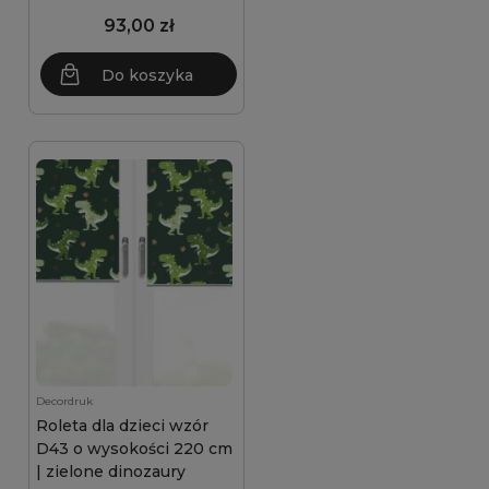
93,00 zł
Do koszyka
Decordruk
Roleta dla dzieci wzór
D43 o wysokości 220 cm
| zielone dinozaury