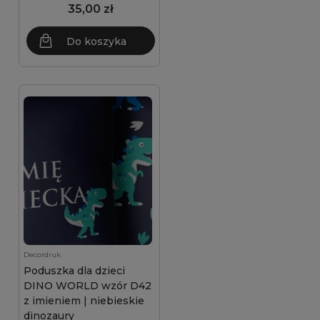
35,00 zł
Do koszyka
Decordruk
Poduszka dla dzieci
DINO WORLD wzór D42
z imieniem | niebieskie
dinozaury