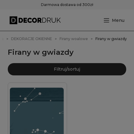
Darmowa dostawa od 300zł
na
DEKORACJE OKIENNE
Firany woalowe
Firany w gwiazdy
Firany w gwiazdy
Filtruj/sortuj