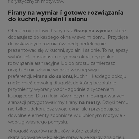
florystycznych motywów.
Firany na wymiar i gotowe rozwiązania
do kuchni, sypialni i salonu
Oferujemy gotowe firany oraz
firany na wymiar
, które
dopasujesz do każdego okna w swoim domu. Przycięte
do wskazanych rozmiarów, będą perfekcyjnie
prezentować się w kuchni, sypialni i salonie. To najlepszy
wybór, jeśli posiadasz nietypowe okna, oryginalne
rozwiązania aranżacyjne lub po prostu zamierzasz
urządzić mieszkanie według własnej wizji i
preferencji.
Firana do salonu
, kuchni i każdego pokoju
może mieć dowolną długość, do której bezpłatnie
przytniemy wybrany wzór - zgodnie z życzeniem
kupującego. Dla miłośników niczym nieskrępowanych
aranżacji przygotowaliśmy firany
na metry
. Dzięki temu
nie tylko udekorujesz swoje okna, ale i przygotujesz
dowolne elementy zdobnicze w ulubionym motywie -
według własnego pomysłu.
Mnogość wzorów nadruków, które zostały
skatalogowane w kolekcje sprawia, że każdy znajdzie u