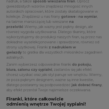
nadruk, a także
sposób wieszania firan
. Oprócz
gwieździstych wzorów znajdziesz mnogość innych
autorskich opracowań, które zostały skatalogowane w
kolekcje. Znajdziesz u nas firany
gotowe
i
na wymiar
,
na taśmie marszczącej lub wieszane
na
przelotki
.Wiemy, jak ważny jest piękny design, ale
również wygoda użytkowania. Dlatego tkaniny, które
wykorzystujemy do produkcji naszych firan, są przez nas
dokładnie wyselekcjonowane i sprawdzone, również od
strony użytkowej. Firanki
z nadrukiem w
gwiazdy
to gratka dla wszystkich miłośników zagadnień
astralnych.
Zanim wybierzesz odpowiednie firanki
do pokoju,
biura, salonu czy sypialni
, zastanów się jaki efekt
chcesz uzyskać oraz jaki styl panuje we wnętrzu. Wiemy,
że poza pięknym designem, ważne są inne kwestie,
dlatego postaramy się podpowiedzieć
jak dobrać firany
,
aby efekt przerósł Twoje najśmielsze oczekiwania.
Firanki, które całkowicie
odmienią
wnętrze Twojej sypialni!