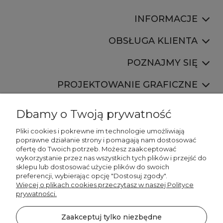
INFORMACJE
OBSŁUGA KLIENTA
POZNAJMY SIĘ
PROJEKTOWANIE GRAFICZNE
Dbamy o Twoją prywatność
Pliki cookies i pokrewne im technologie umożliwiają
poprawne działanie strony i pomagają nam dostosować
ofertę do Twoich potrzeb. Możesz zaakceptować
887 750 445
wykorzystanie przez nas wszystkich tych plików i przejść do
536 346 177
sklepu lub dostosować użycie plików do swoich
preferencji, wybierając opcję "Dostosuj zgody".
Więcej o plikach cookies przeczytasz w naszej Polityce
prywatności.
Zaakceptuj tylko niezbędne
©2026 Wszelkie Prawa Zastrzeżone | DECORDRUK