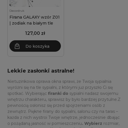
Decordruk
Firana GALAXY wzór Z01
| zodiak na białym tle
127,00 zł
Do koszyka
Lekkie zasłonki astralne!
Nietuzinkowa oprawa okna sprawi, że Twoja sypialnia
wyróżni się na tle sypialni, z którymi już przyszło Ci się
spotkać. Wybierając
firanki do
sypialni nadasz swojemu
wnętrzu charakteru, sprawisz by było bardziej przytulne.Z
pewnością osłonisz się przed spojrzeniami osób z
zewnątrz. Piękne firany do sypialni, salonu czy na taras
–
każda z nich wystroi Twoje wnętrze, jednocześnie dbając
o pożądaną jasność w pomieszczeniu
. Wybierz
rozmiar,