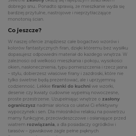
Świetne
zasłony
okażą się najlepszym strażnikiem
dobrego snu.. Ponadto sprawią, że mieszkanie wyda się
bardziej przytulne, nastrojowe i nieprzytłaczające
monotonią ścian.
Co jeszcze?
W naszej ofercie znajdziesz całe bogactwo wzorów i
kolorów fantastycznych firan, dzięki któremu bez wysiłku
dopasujesz odpowiedni materiał do każdego wnętrza. W
zależności od wielkości mieszkania i pokoju, wysokości
okien, nasłonecznienia, typu pomieszczenia i rzecz jasna
– stylu, dobierzesz właściwe firany i zazdroski, które nie
tylko świetnie będą prezentować, ale i uprzyjemnią
codzienność. Lekkie
firanki do kuchni
we wzorki,
desenie czy kwiaty cudownie wypełnią nowoczesne,
proste przestrzenie. Uzupełniając wnętrze o
zasłony
ograniczysz
nadmiar słońca co ułatwi Ci efektywny
wypoczynek i sen. Dla miłośników relaksu na powietrzu
mamy funkcyjne, przeciwdeszczowe i osłaniające przed
wiatrem
rozwiązania
, a dla posiadaczy ogródków i
tarasów – zjawiskowe żagle pełne pięknych