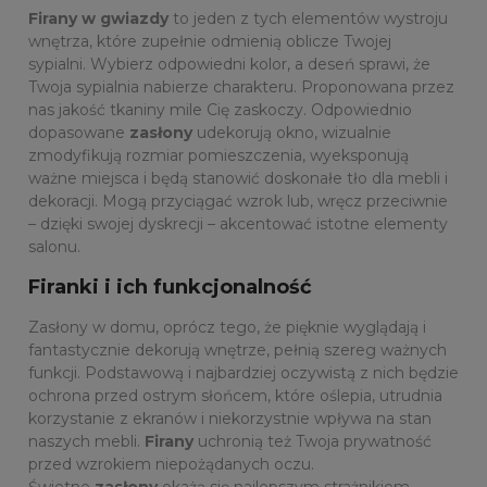
Firany w gwiazdy
to jeden z tych elementów wystroju
wnętrza, które zupełnie odmienią oblicze Twojej
sypialni. Wybierz odpowiedni kolor, a deseń sprawi, że
Twoja sypialnia nabierze charakteru. Proponowana przez
nas jakość tkaniny mile Cię zaskoczy. Odpowiednio
dopasowane
zasłony
udekorują okno, wizualnie
zmodyfikują rozmiar pomieszczenia, wyeksponują
ważne miejsca i będą stanowić doskonałe tło dla mebli i
dekoracji. Mogą przyciągać wzrok lub, wręcz przeciwnie
– dzięki swojej dyskrecji – akcentować istotne elementy
salonu.
Firanki i ich funkcjonalność
Zasłony w domu, oprócz tego, że pięknie wyglądają i
fantastycznie dekorują wnętrze, pełnią szereg ważnych
funkcji. Podstawową i najbardziej oczywistą z nich będzie
ochrona przed ostrym słońcem, które oślepia, utrudnia
korzystanie z ekranów i niekorzystnie wpływa na stan
naszych mebli.
Firany
uchronią też Twoja prywatność
przed wzrokiem niepożądanych oczu.