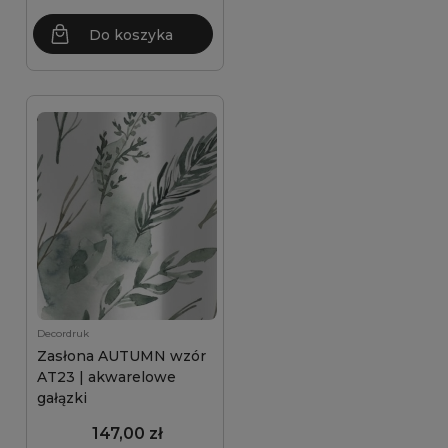
Do koszyka
Decordruk
Zasłona AUTUMN wzór
AT23 | akwarelowe
gałązki
147,00 zł