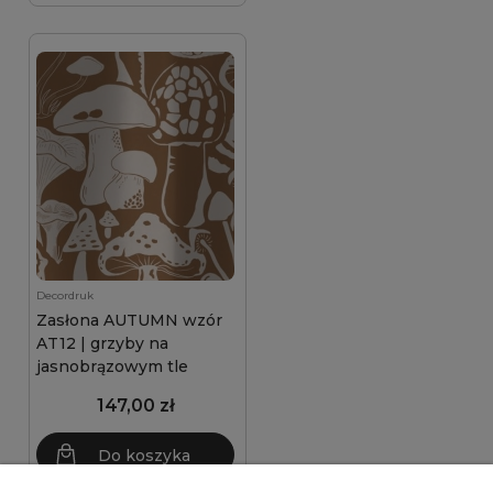
Decordruk
Zasłona AUTUMN wzór
AT12 | grzyby na
jasnobrązowym tle
147,00 zł
Do koszyka