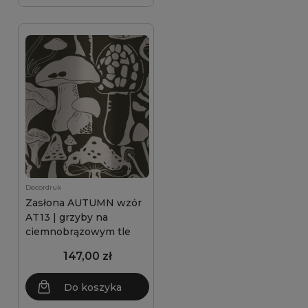
Decordruk
Zasłona AUTUMN wzór
AT13 | grzyby na
ciemnobrązowym tle
147,00 zł
Do koszyka