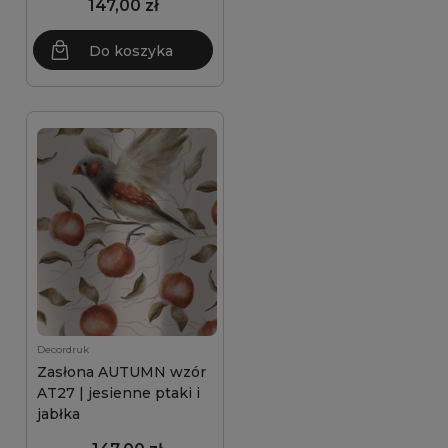
147,00 zł
Do koszyka
Decordruk
Zasłona AUTUMN wzór
AT27 | jesienne ptaki i
jabłka