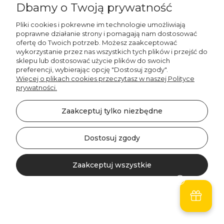
Dbamy o Twoją prywatność
Pliki cookies i pokrewne im technologie umożliwiają
poprawne działanie strony i pomagają nam dostosować
ofertę do Twoich potrzeb. Możesz zaakceptować
wykorzystanie przez nas wszystkich tych plików i przejść do
sklepu lub dostosować użycie plików do swoich
preferencji, wybierając opcję "Dostosuj zgody".
Więcej o plikach cookies przeczytasz w naszej Polityce
prywatności.
Zaakceptuj tylko niezbędne
Decordruk
Dostosuj zgody
Zasłona AUTUMN wzór
AT11 | sowy na
brązowym tle
Zaakceptuj wszystkie
147,00 zł
Do koszyka
Kontakt
Szukaj
Konto
Koszyk