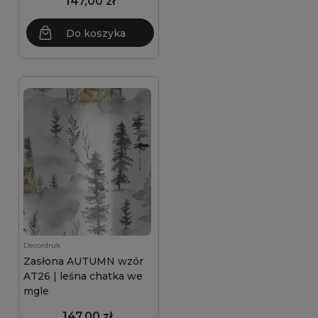
147,00 zł
Do koszyka
Decordruk
Zasłona AUTUMN wzór
AT26 | leśna chatka we
mgle
147,00 zł