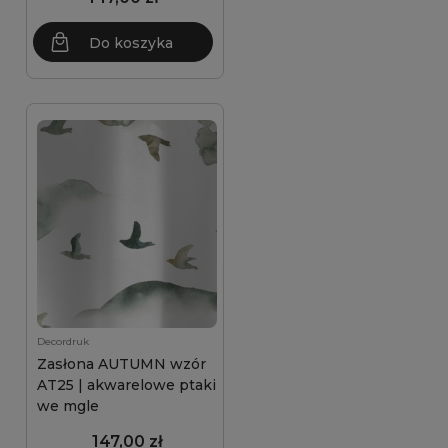
Do koszyka
Decordruk
Zasłona AUTUMN wzór
AT25 | akwarelowe ptaki
we mgle
147,00 zł