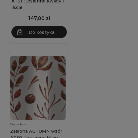
AT31 | jesienne kwiaty i
liście
147,00 zł
Do koszyka
Decordruk
Zasłona AUTUMN wzór
AT30 | brązowe liście