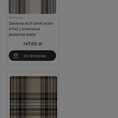
Decordruk
Zasłona AUTUMN wzór
AT42 | kremowa
jesienna krata
147,00 zł
Do koszyka