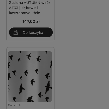
Zasłona AUTUMN wzór
AT33 | dębowe i
kasztanowe liście
147,00 zł
Do koszyka
Decordruk