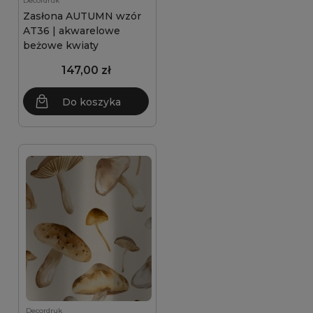
Decordruk
Zasłona AUTUMN wzór
AT36 | akwarelowe
beżowe kwiaty
147,00 zł
Do koszyka
Decordruk