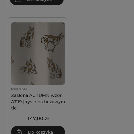
Decordruk
Zasłona AUTUMN wzór
AT19 | rysie na beżowym
tle
147,00 zł
Do koszyka