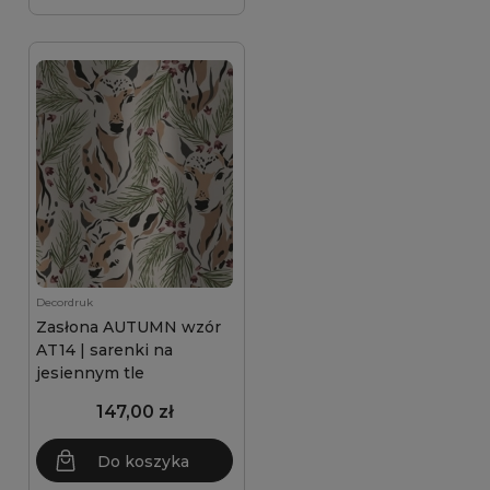
Decordruk
Zasłona AUTUMN wzór
AT14 | sarenki na
jesiennym tle
147,00 zł
Do koszyka