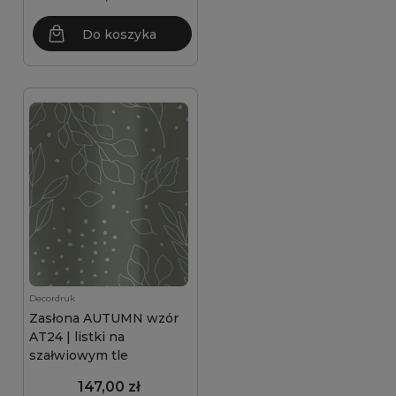
Do koszyka
Decordruk
Zasłona AUTUMN wzór
AT24 | listki na
szałwiowym tle
147,00 zł