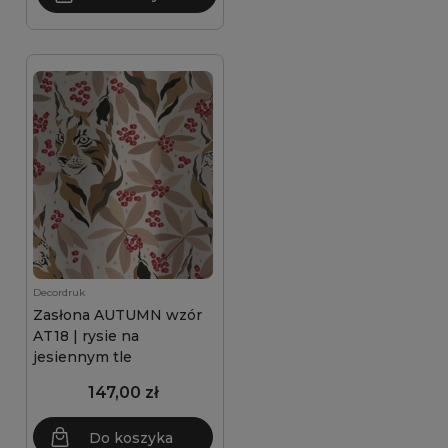
Decordruk
Zasłona AUTUMN wzór
AT18 | rysie na
jesiennym tle
147,00 zł
Do koszyka