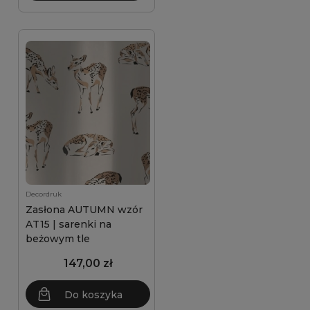
Decordruk
Zasłona AUTUMN wzór
AT15 | sarenki na
beżowym tle
147,00 zł
Do koszyka