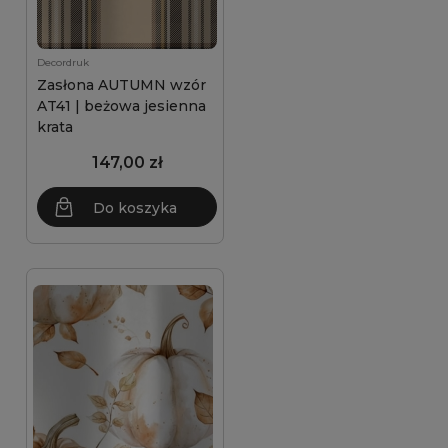
Decordruk
Zasłona AUTUMN wzór
AT41 | beżowa jesienna
krata
147,00 zł
Do koszyka