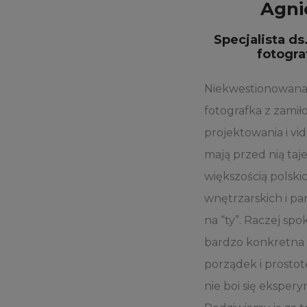
Agni
Specjalista ds
fotograf
Niekwestionowana 
fotografka z zami
projektowania i vid
mają przed nią taje
większością polski
wnętrzarskich i pa
na “ty”. Raczej spo
bardzo konkretna 
porządek i prostot
nie boi się eksper