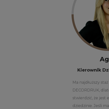
Ag
Kierownik Dz
Ma najdłuższy staż
DECORDRUK, dlate
stwierdzić, że jest
dziedzinie. Jeśli ma