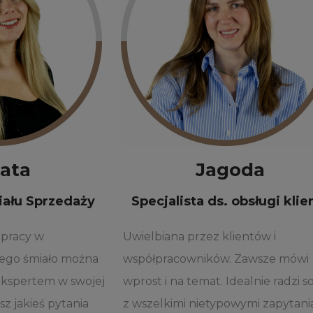
ata
Jagoda
iału Sprzedaży
Specjalista ds. obsługi klie
 pracy w
Uwielbiana przez klientów i
go śmiało można
współpracowników. Zawsze mówi
 ekspertem w swojej
wprost i na temat. Idealnie radzi s
sz jakieś pytania
z wszelkimi nietypowymi zapytania