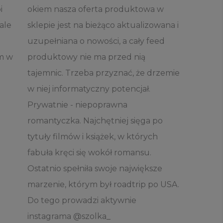
i
okiem nasza oferta produktowa w
 ale
sklepie jest na bieżąco aktualizowana i
uzupełniana o nowości, a cały feed
em w
produktowy nie ma przed nią
tajemnic. Trzeba przyznać, że drzemie
w niej informatyczny potencjał.
Prywatnie - niepoprawna
romantyczka. Najchętniej sięga po
tytuły filmów i książek, w których
fabuła kręci się wokół romansu.
Ostatnio spełniła swoje największe
marzenie, którym był roadtrip po USA.
Do tego prowadzi aktywnie
instagrama @szolka_