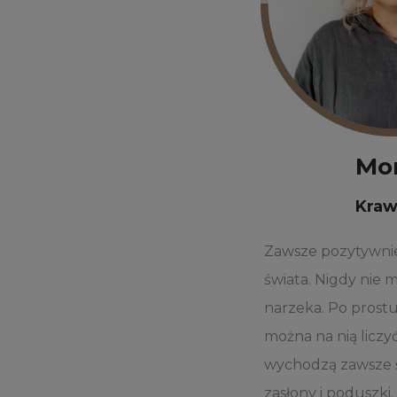
Mo
Kra
Zawsze pozytywni
świata. Nigdy nie m
narzeka. Po prostu
można na nią liczyć
wychodzą zawsze ś
zasłony i poduszki.