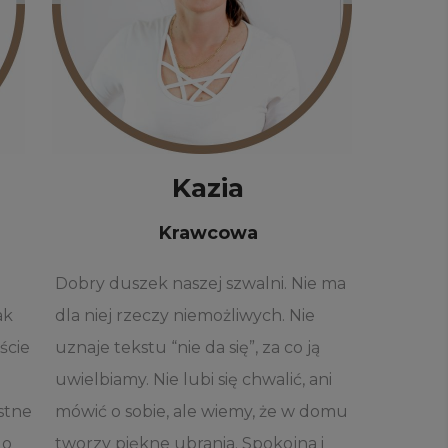
Kazia
Krawcowa
Dobry duszek naszej szwalni. Nie ma
ak
dla niej rzeczy niemożliwych. Nie
ście
uznaje tekstu “nie da się”, za co ją
uwielbiamy. Nie lubi się chwalić, ani
istne
mówić o sobie, ale wiemy, że w domu
go
tworzy piękne ubrania. Spokojna i