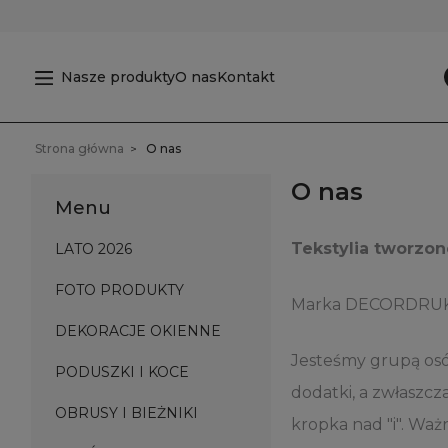
Nasze produkty
O nas
Kontakt
Strona główna
O nas
O nas
Menu
Tekstylia tworzone
LATO 2026
FOTO PRODUKTY
Marka DECORDRUK to 
DEKORACJE OKIENNE
Jesteśmy grupą osó
PODUSZKI I KOCE
dodatki, a zwłaszc
OBRUSY I BIEŻNIKI
kropka nad "i". Waż