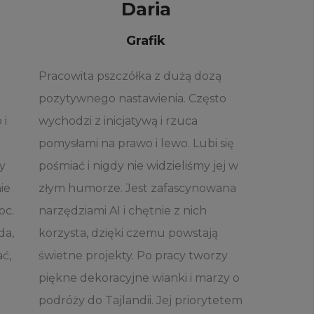
Daria
Grafik
Pracowita pszczółka z dużą dozą
pozytywnego nastawienia. Często
 i
wychodzi z inicjatywą i rzuca
pomysłami na prawo i lewo. Lubi się
ły
pośmiać i nigdy nie widzieliśmy jej w
ie
złym humorze. Jest zafascynowana
oc.
narzędziami AI i chętnie z nich
da,
korzysta, dzięki czemu powstają
ać,
świetne projekty. Po pracy tworzy
W
piękne dekoracyjne wianki i marzy o
podróży do Tajlandii. Jej priorytetem