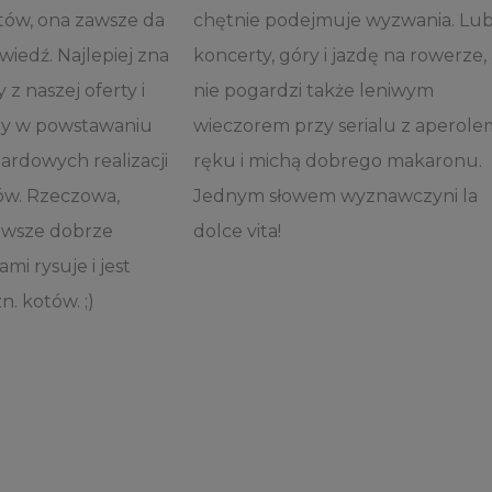
ów, ona zawsze da
chętnie podejmuje wyzwania. Lub
iedź. Najlepiej zna
koncerty, góry i jazdę na rowerze,
z naszej oferty i
nie pogardzi także leniwym
zy w powstawaniu
wieczorem przy serialu z aperol
ardowych realizacji
ręku i michą dobrego makaronu.
ów. Rzeczowa,
Jednym słowem wyznawczyni la
awsze dobrze
dolce vita!
i rysuje i jest
. kotów. ;)