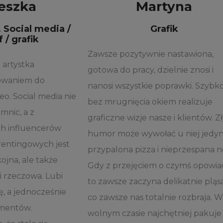
eszka
Martyna
. Social media /
Grafik
 / grafik
Zawsze pozytywnie nastawiona,
artystka
gotowa do pracy, dzielnie znosi i
łowaniem do
nanosi wszystkie poprawki. Szybko
eo. Social media nie
bez mrugnięcia okiem realizuje
mnic, a z
graficzne wizje nasze i klientów. Z
ch influencerów
humor może wywołać u niej jedyn
rentingowych jest
przypalona pizza i nieprzespana n
kojna, ale także
Gdy z przejęciem o czymś opowia
i rzeczowa. Lubi
to zawsze zaczyna delikatnie pląs
ę, a jednocześnie
co zawsze nas totalnie rozbraja. 
ymentów.
wolnym czasie najchętniej pakuje