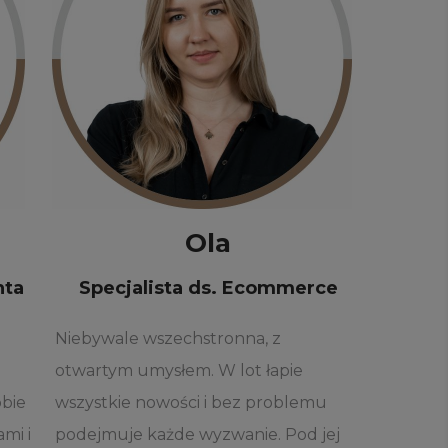
Ola
nta
Specjalista ds. Ecommerce
Niebywale wszechstronna, z
otwartym umysłem. W lot łapie
obie
wszystkie nowości i bez problemu
mi i
podejmuje każde wyzwanie. Pod jej