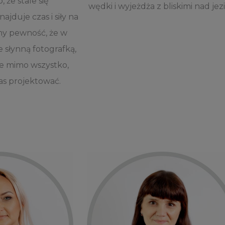
 że stale się
wędki i wyjeżdża z bliskimi nad jez
najduje czas i siły na
my pewność, że w
e słynną fotografką,
 że mimo wszystko,
as projektować.