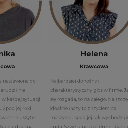
nika
Helena
wcowa
Krawcowa
e nastawiona do
Najbardziej donośny i
arudzi i nie
charakterystyczny głos w firmie. J
 w każdej sytuacji
się rozgada, to na całego. Na szczę
. Spod jej ręki
idealnie łączy to z szyciem na
wietnie uszyte
maszynie i spod jej rąk wychodzą 
 Najbardziej na
cuda. Szyje u nas najdłużej, dlate