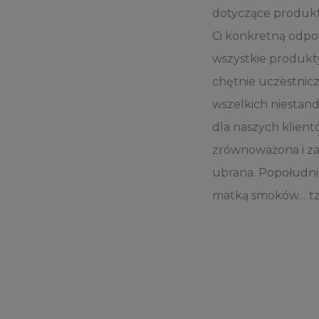
dotyczące produkt
Ci konkretną odpow
wszystkie produkty 
chętnie uczestnic
wszelkich niestand
dla naszych klient
zrównoważona i z
ubrana. Popołudniam
matką smoków… tzn