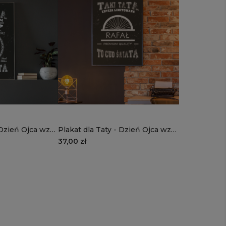
 Dzień Ojca wzór
Plakat dla Taty - Dzień Ojca wzór
DT02 | rower
37,00 zł