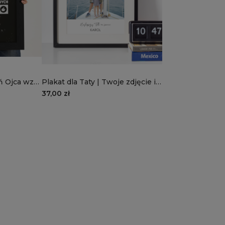
eń Ojca wzór
Plakat dla Taty | Twoje zdjęcie i
specjalnych
tekst
37,00 zł