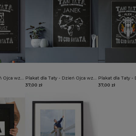
eń Ojca wzór
Plakat dla Taty - Dzień Ojca wzór
Plakat dla Taty -
DT04 | ryby
DT03 | motor
37,00 zł
37,00 zł