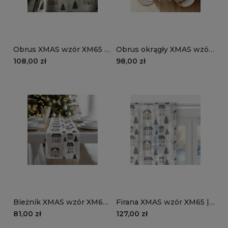
Obrus XMAS wzór XM65 |
Obrus okrągły XMAS wzór
Zimowe kamieniczki
XM65 | Zimowe
108,00 zł
98,00 zł
kamieniczki
Bieżnik XMAS wzór XM65 |
Firana XMAS wzór XM65 |
Zimowe kamieniczki
Zimowe kamieniczki
81,00 zł
127,00 zł