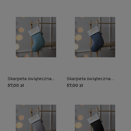
ciemnozielony
rudy
Skarpeta świąteczna
Skarpeta świąteczna
MANCHESTER LN75 |
MANCHESTER LN77 |
57,00 zł
57,00 zł
turkusowy
granatowy