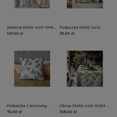
Zasłona XMAS wzór XM63
Poduszka XMAS wzór
| Ptaki na gałązkach
XM63 | Ptaki na gałązkach
147,00 zł
35,00 zł
Poduszka z lamówką
Obrus XMAS wzór XM63 |
XMAS wzór XM63 | Ptaki
Ptaki na gałązkach
74,00 zł
108,00 zł
na gałązkach