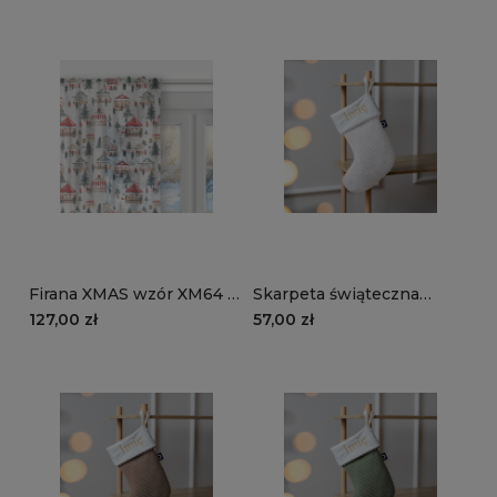
świąteczny
Jarmark świąteczny
Firana XMAS wzór XM64 |
Skarpeta świąteczna
Jarmark świąteczny
MANCHESTER LN01 |
127,00 zł
57,00 zł
śmietankowy