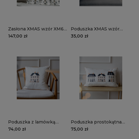
Zasłona XMAS wzór XM65
Poduszka XMAS wzór
| Zimowe kamieniczki
XM65 | Zimowe
147,00 zł
35,00 zł
kamieniczki
Poduszka z lamówką
Poduszka prostokątna
XMAS wzór XM65 |
XMAS wzór XM65 |
74,00 zł
75,00 zł
Zimowa kamieniczka
Zimowe kamieniczki