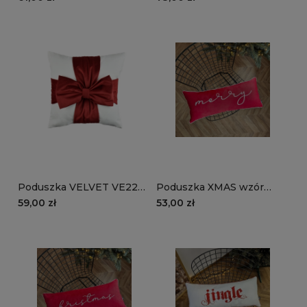
czerwona
Poduszka VELVET VE2231
Poduszka XMAS wzór
| Czerwona kokarda
XM34 | Czerwone Merry
59,00 zł
53,00 zł