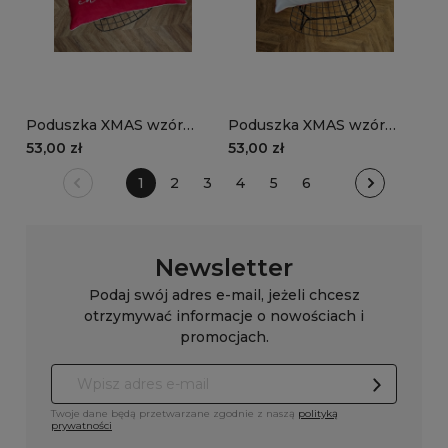
Poduszka XMAS wzór
Poduszka XMAS wzór
XM34 | Czerwone
XM29 | Czerwone jingle
53,00 zł
53,00 zł
Christmas
1
2
3
4
5
6
Newsletter
Podaj swój adres e-mail, jeżeli chcesz
otrzymywać informacje o nowościach i
promocjach.
Twoje dane będą przetwarzane zgodnie z naszą
polityką
prywatności