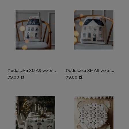
Poduszka XMAS wzór
Poduszka XMAS wzór
XM65 | Ośnieżona
XM65 | Elegancka
79,00 zł
79,00 zł
kamieniczka
kamieniczka