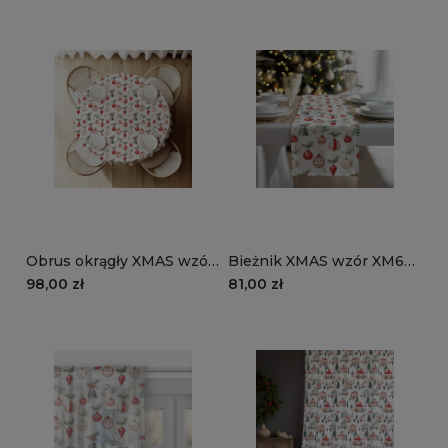
choinkowe
Obrus okrągły XMAS wzór
Bieżnik XMAS wzór XM62 |
XM62 | Bombki
Bombki choinkowe
98,00 zł
81,00 zł
choinkowe