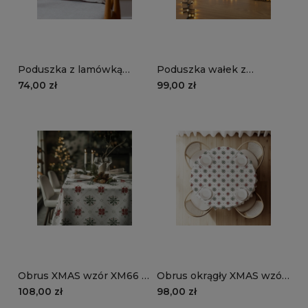
Poduszka z lamówką
Poduszka wałek z
XMAS wzór XM66 |
lamówką XMAS wzór
74,00 zł
99,00 zł
Zimowy ornament
XM66 | Zimowy ornament
Obrus XMAS wzór XM66 |
Obrus okrągły XMAS wzór
Zimowy ornament
XM66 | Zimowy ornament
108,00 zł
98,00 zł