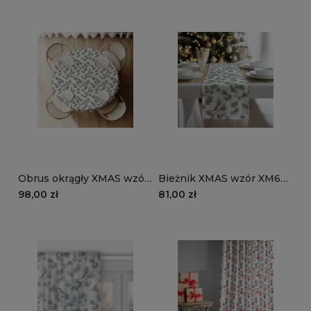
Obrus okrągły XMAS wzór
Bieżnik XMAS wzór XM63 |
XM63 | Ptaki na gałązkach
Ptaki na gałązkach
98,00 zł
81,00 zł