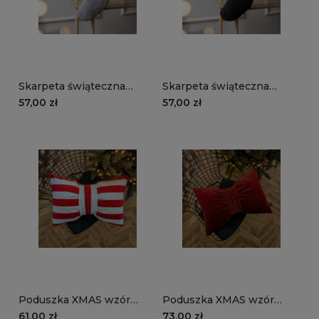
Skarpeta świąteczna
Skarpeta świąteczna
MANCHESTER LN86 |
MANCHESTER LN100 |
57,00 zł
57,00 zł
szary
czarny
Poduszka XMAS wzór
Poduszka XMAS wzór
XM52 | Kokarda w paski
XM45 | Kokarda czerwona
61,00 zł
73,00 zł