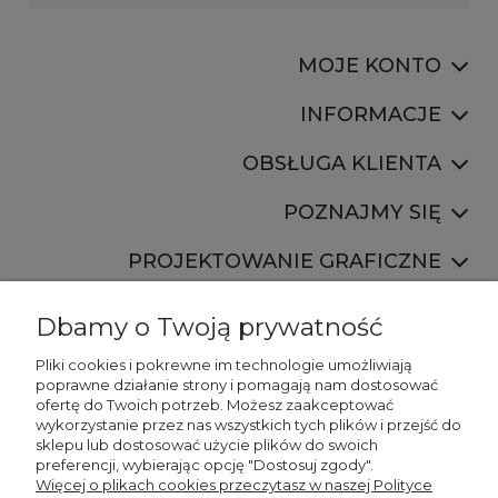
MOJE KONTO
INFORMACJE
OBSŁUGA KLIENTA
POZNAJMY SIĘ
PROJEKTOWANIE GRAFICZNE
Dbamy o Twoją prywatność
Pliki cookies i pokrewne im technologie umożliwiają
poprawne działanie strony i pomagają nam dostosować
ofertę do Twoich potrzeb. Możesz zaakceptować
887 750 445
wykorzystanie przez nas wszystkich tych plików i przejść do
536 346 177
sklepu lub dostosować użycie plików do swoich
preferencji, wybierając opcję "Dostosuj zgody".
Więcej o plikach cookies przeczytasz w naszej Polityce