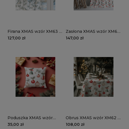
Firana XMAS wzór XM63 |
Zasłona XMAS wzór XM62
Ptaki na gałązkach
| Bombki choinkowe
127,00 zł
147,00 zł
Poduszka XMAS wzór
Obrus XMAS wzór XM62 |
XM62 | Bombki
Bombki choinkowe
35,00 zł
108,00 zł