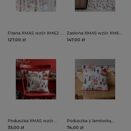
Firana XMAS wzór XM62 |
Zasłona XMAS wzór XM64
Bombki choinkowe
| Jarmark świąteczny
127,00 zł
147,00 zł
Poduszka XMAS wzór
Poduszka z lamówką
XM64 | Jarmark
XMAS wzór XM64 |
35,00 zł
74,00 zł