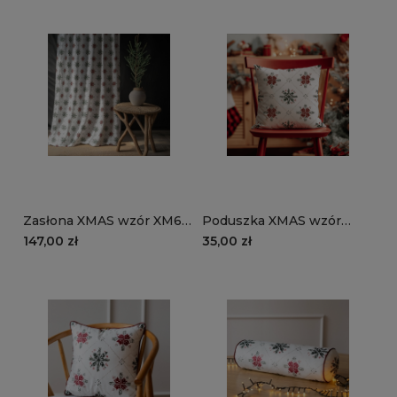
Zasłona XMAS wzór XM66
Poduszka XMAS wzór
| Zimowy ornament
XM66 | Zimowy ornament
147,00 zł
35,00 zł