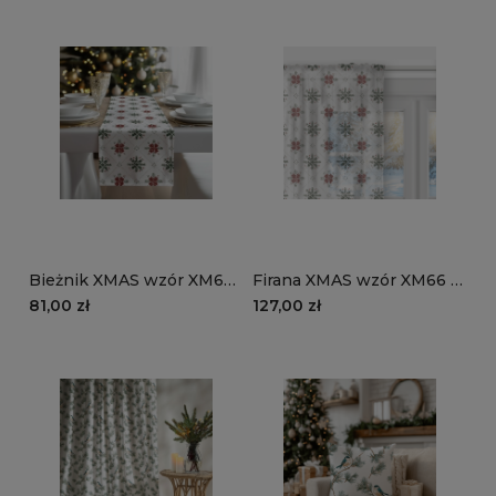
Bieżnik XMAS wzór XM66 |
Firana XMAS wzór XM66 |
Zimowy ornament
Zimowy ornament
81,00 zł
127,00 zł