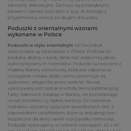
elementy dekoracyjne. Zachwyć się przepięknymi
barwami i zamień swój dom w azyl, do którego z
przyjemnością wrócisz po długim dniu pracy.
Poduszki z orientalnymi wzorami
wykonane w Polsce
Poduszki w stylu orientalnym
od Decordruk
wykonywane są od podstaw w Polsce. Podczas ich
produkcji dbamy o każdy detal oraz znakomitą jakość
wykorzystywanych materiałów. Poduszki są tworzone z
miękkiej tkaniny welwetowej, która jest odporna na
rozciąganie i trwała, dzięki czemu prezentuje się
szykownie i elegancko przez wiele lat. Na niej
wykonywany jest nadruk (metodą termosublimacyjną).
Farby całkowicie wsiąkają w tkaninę, nie pozostawiając
na niej szorstkiej czy lepkiej warstwy. Do tworzenia
nadruków używamy wyłącznie sprawdzonych farb, z
odpowiednimi certyfikatami, które są antyalergiczne i
bezpieczne dla skóry nawet w przypadku niemowląt.
Poduszki wykonujemy w czterech rozmiarach: 40 x 40