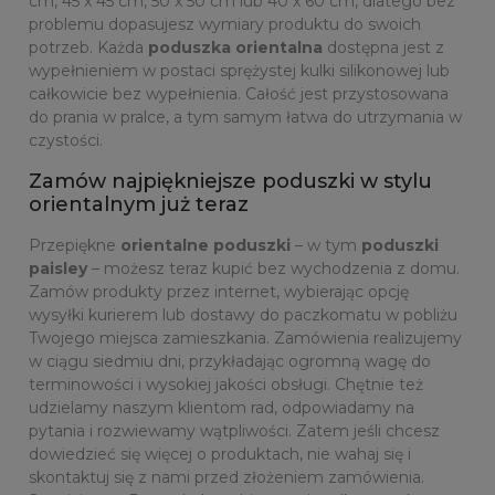
cm, 45 x 45 cm, 50 x 50 cm lub 40 x 60 cm, dlatego bez
problemu dopasujesz wymiary produktu do swoich
potrzeb. Każda
poduszka orientalna
dostępna jest z
wypełnieniem w postaci sprężystej kulki silikonowej lub
całkowicie bez wypełnienia. Całość jest przystosowana
do prania w pralce, a tym samym łatwa do utrzymania w
czystości.
Zamów najpiękniejsze poduszki w stylu
orientalnym już teraz
Przepiękne
orientalne poduszki
– w tym
poduszki
paisley
– możesz teraz kupić bez wychodzenia z domu.
Zamów produkty przez internet, wybierając opcję
wysyłki kurierem lub dostawy do paczkomatu w pobliżu
Twojego miejsca zamieszkania. Zamówienia realizujemy
w ciągu siedmiu dni, przykładając ogromną wagę do
terminowości i wysokiej jakości obsługi. Chętnie też
udzielamy naszym klientom rad, odpowiadamy na
pytania i rozwiewamy wątpliwości. Zatem jeśli chcesz
dowiedzieć się więcej o produktach, nie wahaj się i
skontaktuj się z nami przed złożeniem zamówienia.