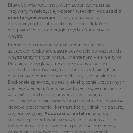
Bliskiego Wschodu motywem zdobniczym, u nas
nazywanym najczęściej wzorem tureckim.
Poduszki z
orientalnymi wzorami
należą do najbardziej
efektownych, bogato zdobionych modeli, które
przepięknie pasują do oryginalnych, efektownych
wnętrz.
Poduszki inspirowane sztuką zdobniczą krajów
azjatyckich doskonale pasują oczywiście do wszystkich
wnętrz utrzymanych w stylu orientalnym – ale nie tylko!
Przepięknie wyglądają również w pełnych barw i
uroczych bibelotów wnętrzach boho czy takich, które
nawiązują do pełnego przepychu stylu kolonialnego.
Doskonale sprawdzą się też w eklektycznie urządzonych
pomieszczeniach. Nie oznacza to jednak, że nie można
wstawić ich do bardziej nowoczesnych wnętrz.
Zestawiając je z minimalistycznym wystrojem, zyskamy
ciekawe przełamanie i kontrast, który jednak nie zaburzy
wizji aranżacyjnej.
Poduszki orientalne
będą się
cudownie prezentować we wszystkich wnętrzach, w
których dąży się do stworzenia przytulnej atmosfery,
wykorzystując w tym celu mniej typowe wzory i