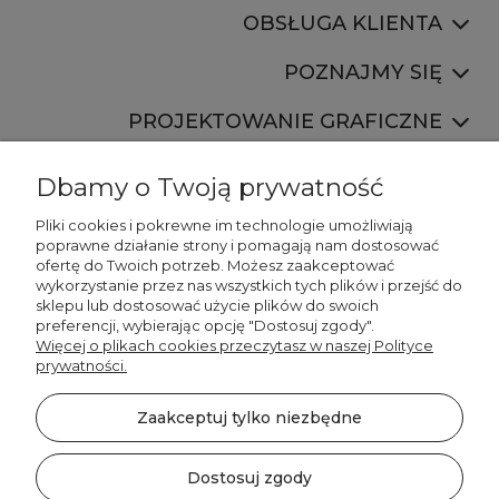
OBSŁUGA KLIENTA
POZNAJMY SIĘ
PROJEKTOWANIE GRAFICZNE
Dbamy o Twoją prywatność
Pliki cookies i pokrewne im technologie umożliwiają
poprawne działanie strony i pomagają nam dostosować
ofertę do Twoich potrzeb. Możesz zaakceptować
887 750 445
wykorzystanie przez nas wszystkich tych plików i przejść do
536 346 177
sklepu lub dostosować użycie plików do swoich
preferencji, wybierając opcję "Dostosuj zgody".
Więcej o plikach cookies przeczytasz w naszej Polityce
prywatności.
Zaakceptuj tylko niezbędne
©2026 Wszelkie Prawa Zastrzeżone | DECORDRUK
Szablon Minimalist by
Ecommercy
Dostosuj zgody