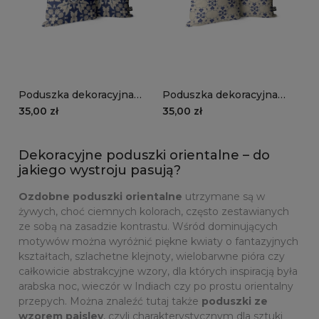
Poduszka dekoracyjna
Poduszka dekoracyjna
ORNAMENT wzór OR15 |
ORNAMENT wzór OR14 |
35,00 zł
35,00 zł
śródziemnomorskie wzory
grecka mozaika
Dekoracyjne poduszki orientalne – do
jakiego wystroju pasują?
Ozdobne poduszki orientalne
utrzymane są w
żywych, choć ciemnych kolorach, często zestawianych
ze sobą na zasadzie kontrastu. Wśród dominujących
motywów można wyróżnić piękne kwiaty o fantazyjnych
kształtach, szlachetne klejnoty, wielobarwne pióra czy
całkowicie abstrakcyjne wzory, dla których inspiracją była
arabska noc, wieczór w Indiach czy po prostu orientalny
przepych. Można znaleźć tutaj także
poduszki ze
wzorem paisley
, czyli charakterystycznym dla sztuki