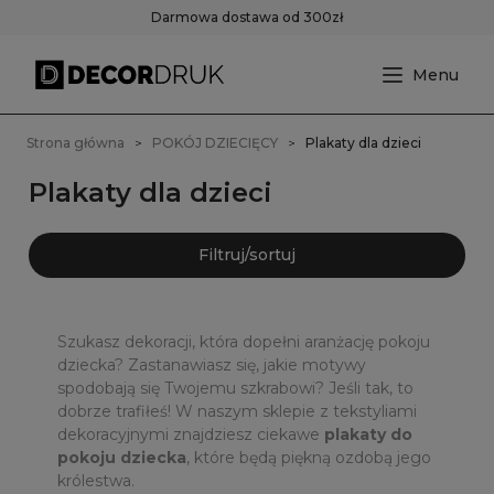
Darmowa dostawa od 300zł
Strona główna
POKÓJ DZIECIĘCY
Plakaty dla dzieci
Plakaty dla dzieci
Filtruj/sortuj
Szukasz dekoracji, która dopełni aranżację pokoju
dziecka? Zastanawiasz się, jakie motywy
spodobają się Twojemu szkrabowi? Jeśli tak, to
dobrze trafiłeś! W naszym sklepie z tekstyliami
dekoracyjnymi znajdziesz ciekawe
plakaty do
pokoju dziecka
, które będą piękną ozdobą jego
królestwa.