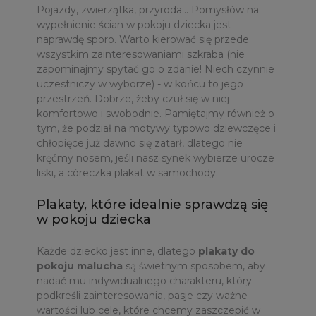
Pojazdy, zwierzątka, przyroda… Pomysłów na
wypełnienie ścian w pokoju dziecka jest
naprawdę sporo. Warto kierować się przede
wszystkim zainteresowaniami szkraba (nie
zapominajmy spytać go o zdanie! Niech czynnie
uczestniczy w wyborze) - w końcu to jego
przestrzeń. Dobrze, żeby czuł się w niej
komfortowo i swobodnie. Pamiętajmy również o
tym, że podział na motywy typowo dziewczęce i
chłopięce już dawno się zatarł, dlatego nie
kręćmy nosem, jeśli nasz synek wybierze urocze
liski, a córeczka plakat w samochody.
Plakaty, które idealnie sprawdzą się
w pokoju dziecka
Każde dziecko jest inne, dlatego
plakaty do
pokoju malucha
są świetnym sposobem, aby
nadać mu indywidualnego charakteru, który
podkreśli zainteresowania, pasje czy ważne
wartości lub cele, które chcemy zaszczepić w