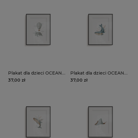
Plakat dla dzieci OCEAN
Plakat dla dzieci OCEAN
DREAM wzór D127 | żółw
DREAM wzór D126 |
37,00 zł
37,00 zł
z balonem
niebieski wieloryb