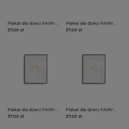
Plakat dla dzieci FAIRY
Plakat dla dzieci FAIRY
TALES wzór D145 | nocna
TALES wzór D144 |
37,00 zł
37,00 zł
wróżka
czarodziejka
Plakat dla dzieci FAIRY
Plakat dla dzieci FAIRY
TALES wzór D142 |
TALES wzór D142 |
37,00 zł
37,00 zł
chmurka
gwiazdka