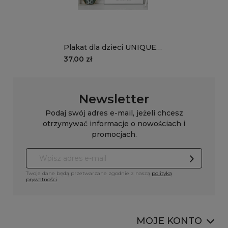
Plakat dla dzieci UNIQUE
JOURNEY wzór D48 |
37,00 zł
balonowa podróż
Newsletter
Podaj swój adres e-mail, jeżeli chcesz
otrzymywać informacje o nowościach i
promocjach.
Twoje dane będą przetwarzane zgodnie z naszą
polityką
prywatności
MOJE KONTO