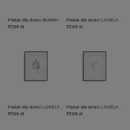
Plakat dla dzieci BUNNY
Plakat dla dzieci LOVELY
BLISS wzór D244 |
FARM wzór D160 | astry
37,00 zł
37,00 zł
balonowe zajączki
Plakat dla dzieci LOVELY
Plakat dla dzieci LOVELY
FARM wzór D159 | liście
FARM wzór D158 | krokusy
37,00 zł
37,00 zł
akacji