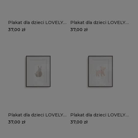
Plakat dla dzieci LOVELY
Plakat dla dzieci LOVELY
FARM wzór D156 | traktor
FARM wzór D155 |
37,00 zł
37,00 zł
owieczka
Plakat dla dzieci LOVELY
Plakat dla dzieci LOVELY
FARM wzór D154 |
FARM wzór D153 | świnka
37,00 zł
37,00 zł
króliczek