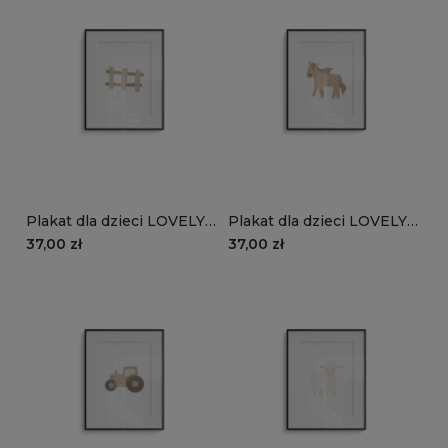
Plakat dla dzieci LOVELY
Plakat dla dzieci LOVELY
FARM wzór D157 | płotki
FARM wzór D156 | konik
37,00 zł
37,00 zł