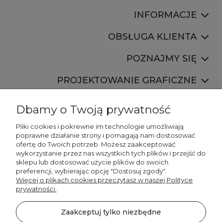
INFORMACJE
OBSŁUGA KLIENTA
POZNAJMY SIĘ
PROJEKTOWANIE GRAFICZNE
Dbamy o Twoją prywatność
Pliki cookies i pokrewne im technologie umożliwiają
poprawne działanie strony i pomagają nam dostosować
ofertę do Twoich potrzeb. Możesz zaakceptować
887 750 445
wykorzystanie przez nas wszystkich tych plików i przejść do
536 346 177
sklepu lub dostosować użycie plików do swoich
preferencji, wybierając opcję "Dostosuj zgody".
Więcej o plikach cookies przeczytasz w naszej Polityce
prywatności.
Zaakceptuj tylko niezbędne
©2026 Wszelkie Prawa Zastrzeżone | DECORDRUK