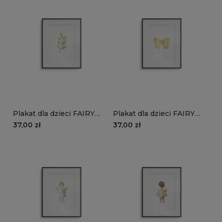
Plakat dla dzieci FAIRY
Plakat dla dzieci FAIRY
TALES wzór D146 | zielone
TALES wzór D146 | żółty
37,00 zł
37,00 zł
liście
motyl