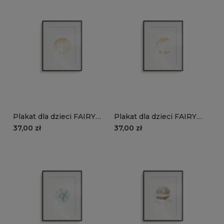
Plakat dla dzieci FAIRY
Plakat dla dzieci FAIRY
TALES wzór D142 | księżyc
TALES wzór D142 |
37,00 zł
37,00 zł
półksiężyc