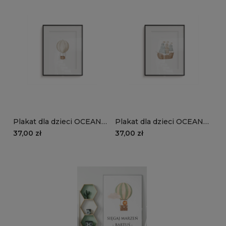
Plakat dla dzieci OCEAN
Plakat dla dzieci OCEAN
DREAM wzór D122 |
DREAM wzór D122 |
37,00 zł
37,00 zł
beżowy balon
statek