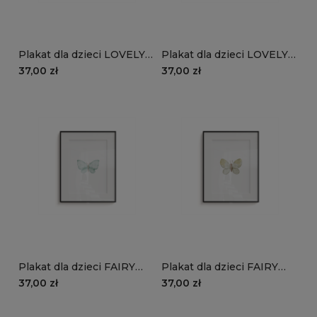
Plakat dla dzieci LOVELY
Plakat dla dzieci LOVELY
FARM wzór D149 |
FARM wzór D149 | wesoła
37,00 zł
37,00 zł
kaczuszka
kaczuszka
Plakat dla dzieci FAIRY
Plakat dla dzieci FAIRY
TALES wzór D147 |
TALES wzór D146 |
37,00 zł
37,00 zł
niebieski motyl
kolorowy motyl