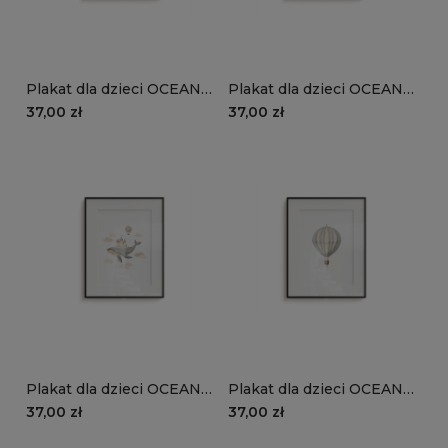
Plakat dla dzieci OCEAN
Plakat dla dzieci OCEAN
DREAM wzór D126 | szary
DREAM wzór D125 |
37,00 zł
37,00 zł
wieloryb
płaszczka
Plakat dla dzieci OCEAN
Plakat dla dzieci OCEAN
DREAM wzór D124 |
DREAM wzór D123 | balon
37,00 zł
37,00 zł
wieloryb i zamek