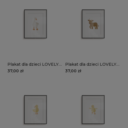
Plakat dla dzieci LOVELY
Plakat dla dzieci LOVELY
FARM wzór D152 | gąska
FARM wzór D151 | krówka
37,00 zł
37,00 zł