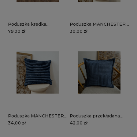
Poduszka kredka
Poduszka MANCHESTER
MANCHESTER LN77 |
LN77 | granatowy
79,00 zł
30,00 zł
granatowy
Poduszka MANCHESTER
Poduszka przekładana
TL77 | granatowy
MANCHESTER LN77 |
34,00 zł
42,00 zł
granatowy