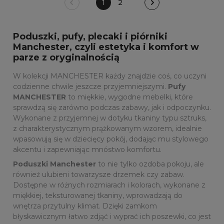
1
2
Poduszki, pufy, plecaki i piórniki
Manchester, czyli estetyka i komfort w
parze z oryginalnością
W kolekcji MANCHESTER każdy znajdzie coś, co uczyni
codzienne chwile jeszcze przyjemniejszymi.
Pufy
MANCHESTER
to miękkie, wygodne mebelki, które
sprawdzą się zarówno podczas zabawy, jak i odpoczynku.
Wykonane z przyjemnej w dotyku tkaniny typu sztruks,
z charakterystycznym prążkowanym wzorem, idealnie
wpasowują się w dziecięcy pokój, dodając mu stylowego
akcentu i zapewniając mnóstwo komfortu.
Poduszki Manchester
to nie tylko ozdoba pokoju, ale
również ulubieni towarzysze drzemek czy zabaw.
Dostępne w różnych rozmiarach i kolorach, wykonane z
miękkiej, teksturowanej tkaniny, wprowadzają do
wnętrza przytulny klimat. Dzięki zamkom
błyskawicznym łatwo zdjąć i wyprać ich poszewki, co jest