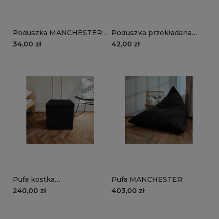
Poduszka MANCHESTER
Poduszka przekładana
TL100 | czarny
MANCHESTER LN100 |
34,00 zł
42,00 zł
czarny
Pufa kostka
Pufa MANCHESTER
MANCHESTER LN100 |
LN100 | czarny
240,00 zł
403,00 zł
czarny