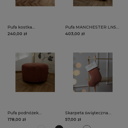
Pufa kostka
Pufa MANCHESTER LN52
MANCHESTER LN52 |
| rudy
240,00 zł
403,00 zł
rudy
Pufa podnóżek
Skarpeta świąteczna
MANCHESTER LN52 |
MANCHESTER LN52 |
178,00 zł
57,00 zł
rudy
rudy