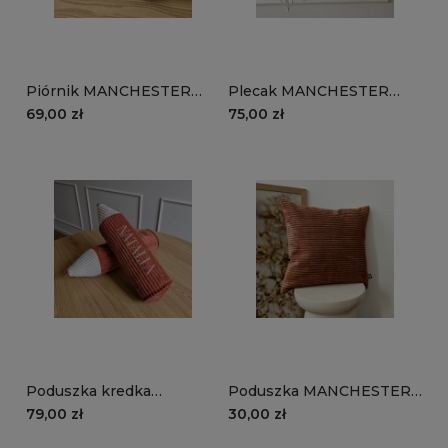
Piórnik MANCHESTER
Plecak MANCHESTER
LN52 | rudy
LN52 | rudy
69,00 zł
75,00 zł
Poduszka kredka
Poduszka MANCHESTER
MANCHESTER LN52 |
LN52 | rudy
79,00 zł
30,00 zł
rudy