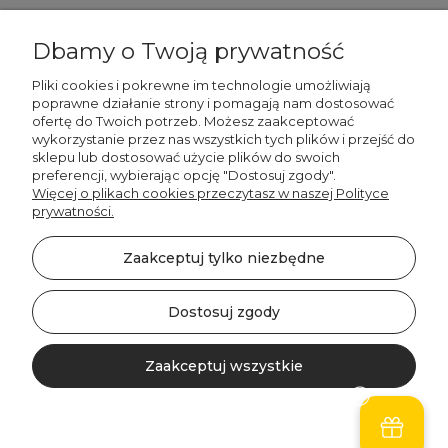
Dbamy o Twoją prywatność
Pliki cookies i pokrewne im technologie umożliwiają
poprawne działanie strony i pomagają nam dostosować
ofertę do Twoich potrzeb. Możesz zaakceptować
887 750 445
wykorzystanie przez nas wszystkich tych plików i przejść do
536 346 177
sklepu lub dostosować użycie plików do swoich
preferencji, wybierając opcję "Dostosuj zgody".
Więcej o plikach cookies przeczytasz w naszej Polityce
prywatności.
Zaakceptuj tylko niezbędne
©2026 Wszelkie Prawa Zastrzeżone | DECORDRUK
Szablon Minimalist by
Ecommercy
Dostosuj zgody
Zaakceptuj wszystkie
Pokaż pełną wersję strony