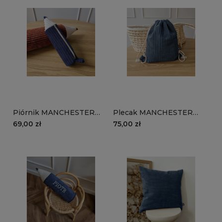
Piórnik MANCHESTER
Plecak MANCHESTER
LN77 | granatowy
LN77 | granatowy
69,00 zł
75,00 zł