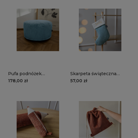
Pufa podnóżek
Skarpeta świąteczna
MANCHESTER LN75 |
MANCHESTER LN75 |
178,00 zł
57,00 zł
turkusowy
turkusowy