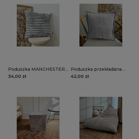
Poduszka MANCHESTER
Poduszka przekładana
TL86 | szary
MANCHESTER LN86 |
34,00 zł
42,00 zł
szary