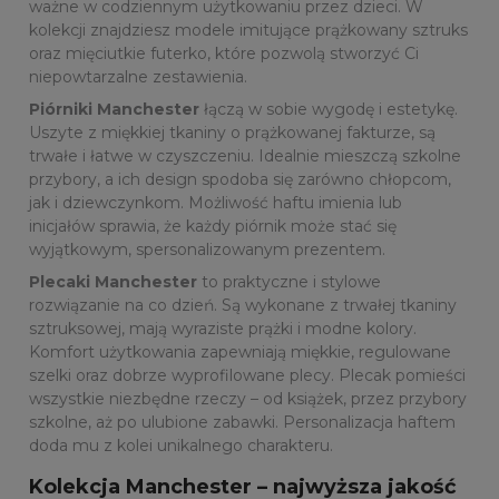
ważne w codziennym użytkowaniu przez dzieci. W
kolekcji znajdziesz modele imitujące prążkowany sztruks
oraz mięciutkie futerko, które pozwolą stworzyć Ci
niepowtarzalne zestawienia.
Piórniki Manchester
łączą w sobie wygodę i estetykę.
Uszyte z miękkiej tkaniny o prążkowanej fakturze, są
trwałe i łatwe w czyszczeniu. Idealnie mieszczą szkolne
przybory, a ich design spodoba się zarówno chłopcom,
jak i dziewczynkom. Możliwość haftu imienia lub
inicjałów sprawia, że każdy piórnik może stać się
wyjątkowym, spersonalizowanym prezentem.
Plecaki Manchester
to praktyczne i stylowe
rozwiązanie na co dzień. Są wykonane z trwałej tkaniny
sztruksowej, mają wyraziste prążki i modne kolory.
Komfort użytkowania zapewniają miękkie, regulowane
szelki oraz dobrze wyprofilowane plecy. Plecak pomieści
wszystkie niezbędne rzeczy – od książek, przez przybory
szkolne, aż po ulubione zabawki. Personalizacja haftem
doda mu z kolei unikalnego charakteru.
Kolekcja Manchester – najwyższa jakość