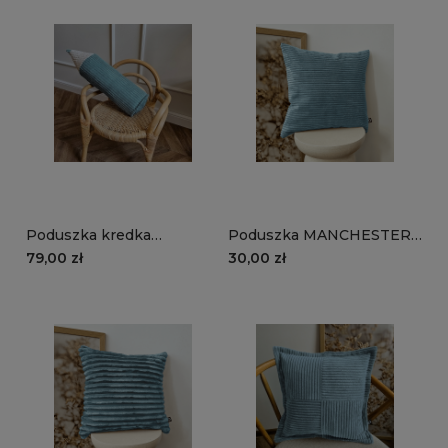
Poduszka kredka
Poduszka MANCHESTER
MANCHESTER LN75 |
LN75 | turkusowy
79,00 zł
30,00 zł
turkusowy