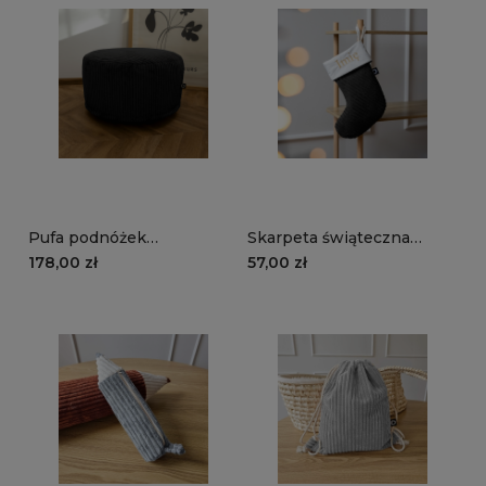
Pufa podnóżek
Skarpeta świąteczna
MANCHESTER LN100 |
MANCHESTER LN100 |
178,00 zł
57,00 zł
czarny
czarny