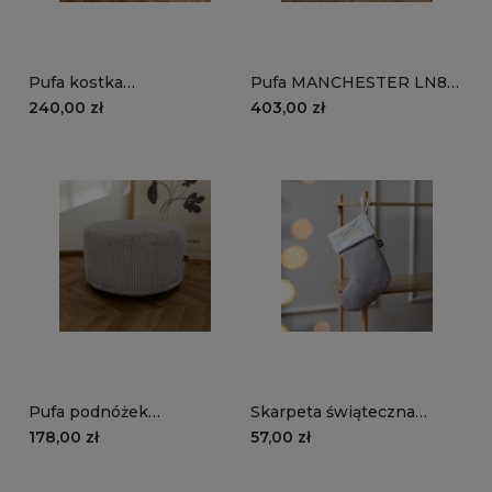
Pufa kostka
Pufa MANCHESTER LN86
MANCHESTER LN86 |
| szary
240,00 zł
403,00 zł
szary
Pufa podnóżek
Skarpeta świąteczna
MANCHESTER LN86 |
MANCHESTER LN86 |
178,00 zł
57,00 zł
szary
szary