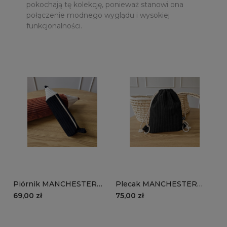
pokochają tę kolekcję, ponieważ stanowi ona
połączenie modnego wyglądu i wysokiej
funkcjonalności.
Piórnik MANCHESTER
Plecak MANCHESTER
LN100 | czarny
LN100 | czarny
69,00 zł
75,00 zł