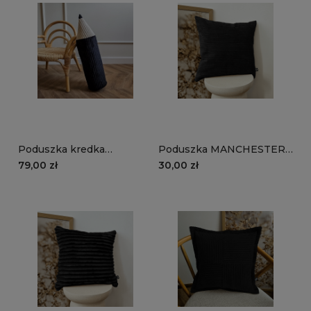
Poduszka kredka
Poduszka MANCHESTER
MANCHESTER LN100 |
LN100 | czarny
79,00 zł
30,00 zł
czarny