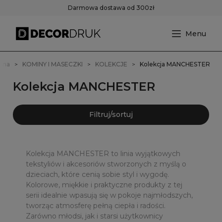
Darmowa dostawa od 300zł
wna
KOMINY I MASECZKI
KOLEKCJE
Kolekcja MANCHESTER
Kolekcja MANCHESTER
Filtruj/sortuj
Kolekcja MANCHESTER to linia wyjątkowych
tekstyliów i akcesoriów stworzonych z myślą o
dzieciach, które cenią sobie styl i wygodę.
Kolorowe, miękkie i praktyczne produkty z tej
serii idealnie wpasują się w pokoje najmłodszych,
tworząc atmosferę pełną ciepła i radości.
Zarówno młodsi, jak i starsi użytkownicy