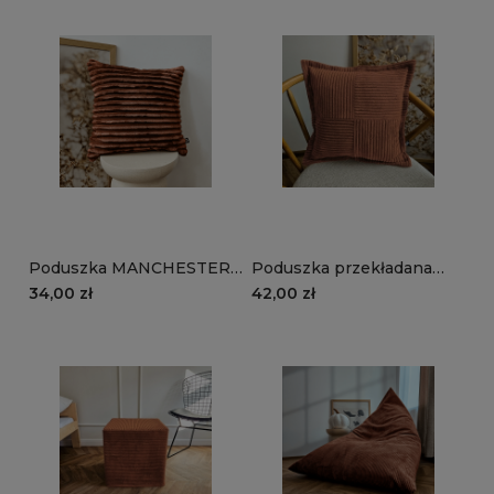
Poduszka MANCHESTER
Poduszka przekładana
TL52 | rudy
MANCHESTER LN52 |
34,00 zł
42,00 zł
rudy