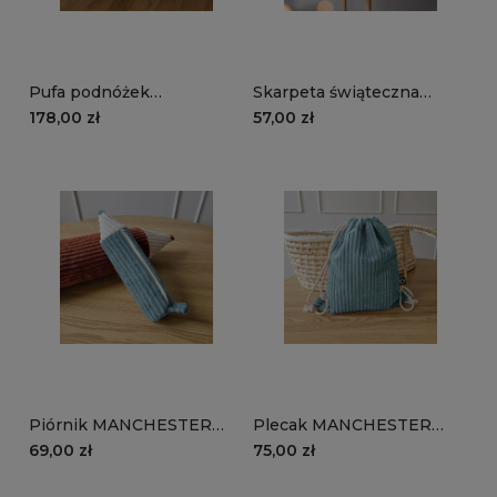
Pufa podnóżek
Skarpeta świąteczna
MANCHESTER LN77 |
MANCHESTER LN77 |
178,00 zł
57,00 zł
granatowy
granatowy
Piórnik MANCHESTER
Plecak MANCHESTER
LN75 | turkusowy
LN75 | turkusowy
69,00 zł
75,00 zł