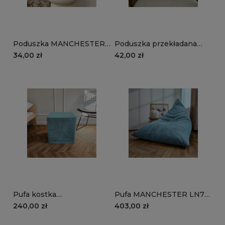
Poduszka MANCHESTER
Poduszka przekładana
TL75 | turkusowy
MANCHESTER LN75 |
34,00 zł
42,00 zł
turkusowy
Pufa kostka
Pufa MANCHESTER LN75
MANCHESTER LN75 |
| turkusowy
240,00 zł
403,00 zł
turkusowy