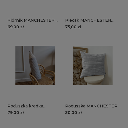
Piórnik MANCHESTER
Plecak MANCHESTER
LN86 | szary
LN86 | szary
69,00 zł
75,00 zł
Poduszka kredka
Poduszka MANCHESTER
MANCHESTER LN86 |
LN86 | szary
79,00 zł
30,00 zł
szary