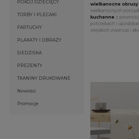
POKÓJ DZIECIĘCY
wielkanocne obrusy
wielkanocnych porządk
TORBY I PLECAKI
kuchenne
z pewności
potrzebach i upodoban
FARTUCHY
wiejskich zwierząt i ak
PLAKATY I OBRAZY
SIEDZISKA
PREZENTY
TKANINY DRUKOWANE
Nowości
Promocje