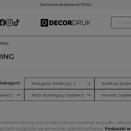
Darmowa dostawa od 300zł
PRING
RING
Kategorie: Kolekcja [...]
Kolekcja: (wybi
ybierz)
Wzór dominujący: (wybierz)
Nowość: (wybie
mieniami słońca, przychodzi czas na wiosenne porządki i odświe
trzach rozgościły się słoneczne i pastelowe barwy.
Poduszki w