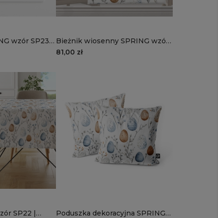
NG wzór SP23 |
Bieżnik wiosenny SPRING wzór
SP22 | kolorowe pisanki
81,00 zł
ór SP22 |
Poduszka dekoracyjna SPRING