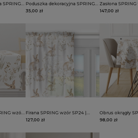
na SPRING
Poduszka dekoracyjna SPRING
Zasłona SPRING 
wzór SP26 | masełkowe paski
stokrotki
35,00 zł
147,00 zł
PRING wzór
Firana SPRING wzór SP24 |
Obrus okrągły S
zajączki
SP24 | zajączki
127,00 zł
98,00 zł