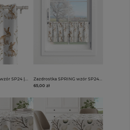
wzór SP24 |
Zazdrostka SPRING wzór SP24 |
zajączki
65,00 zł