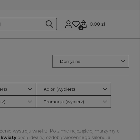
0,00 zł
0
erz)
Kolor: (wybierz)
rz)
Promocja: (wybierz)
żenie wystroju wnętrz. Po zimie najczęściej marzymy o
 kwiaty
będą idealną ozdobą wiosennego salonu, a