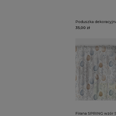
Poduszka dekoracyj
wzór SP23 | pisanki
35,00 zł
Firana SPRING wzór 