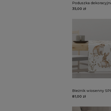
Poduszka dekoracyj
wzór SP25 | stokrotki
35,00 zł
Bieżnik wiosenny S
SP24 | zajączki
81,00 zł