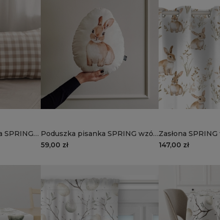
na SPRING
Poduszka pisanka SPRING wzór
Zasłona SPRING 
SP24 | zajączek
zajączki
59,00 zł
147,00 zł