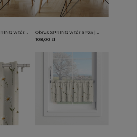
PRING wzór
Obrus SPRING wzór SP25 |
stokrotki
108,00 zł