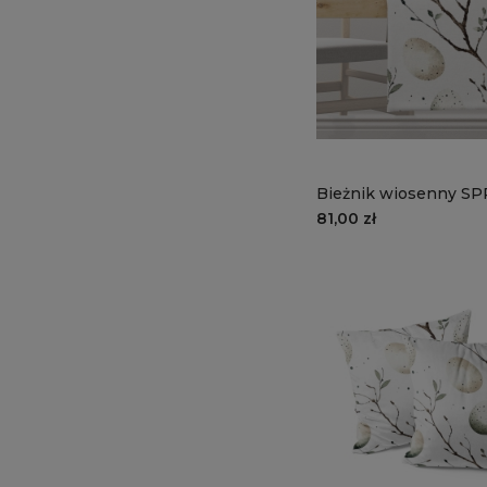
Bieżnik wiosenny S
SP23 | pisanki
81,00 zł