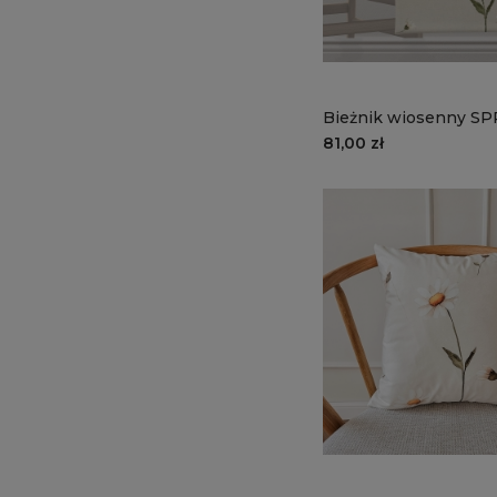
Bieżnik wiosenny S
SP25 | stokrotki
81,00 zł