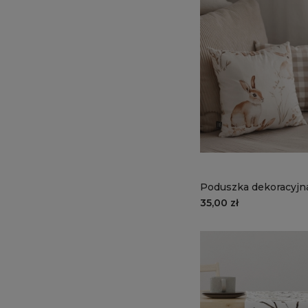
Poduszka dekoracyj
wzór SP24 | zajączki
35,00 zł