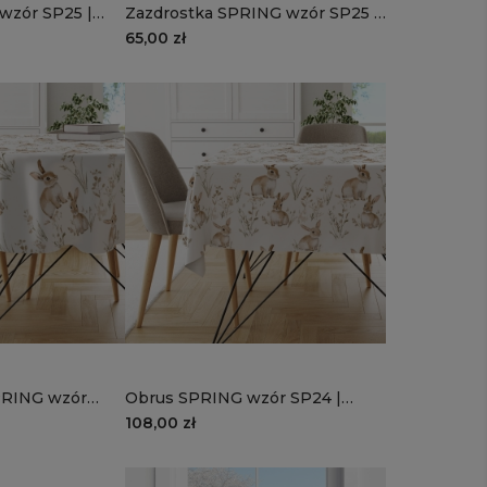
wzór SP25 |
Zazdrostka SPRING wzór SP25 |
stokrotki
65,00 zł
PRING wzór
Obrus SPRING wzór SP24 |
zajączki
108,00 zł