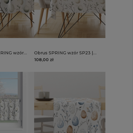
PRING wzór
Obrus SPRING wzór SP23 |
pisanki
108,00 zł