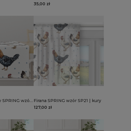
wzór SP22 | kolorowe pisanki
35,00 zł
y SPRING wzór
Firana SPRING wzór SP21 | kury
127,00 zł