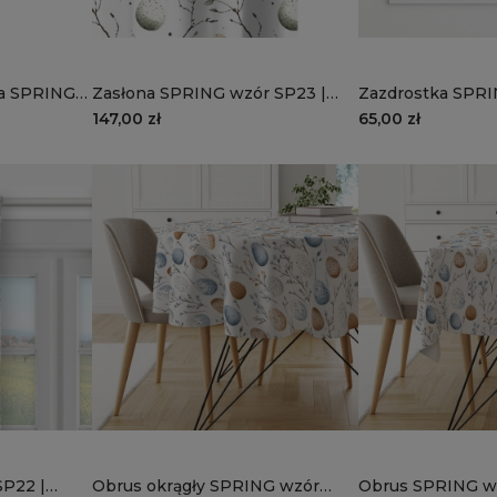
na SPRING
Zasłona SPRING wzór SP23 |
Zazdrostka SPRI
pisanki
pisanki
147,00 zł
65,00 zł
SP22 |
Obrus okrągły SPRING wzór
Obrus SPRING wz