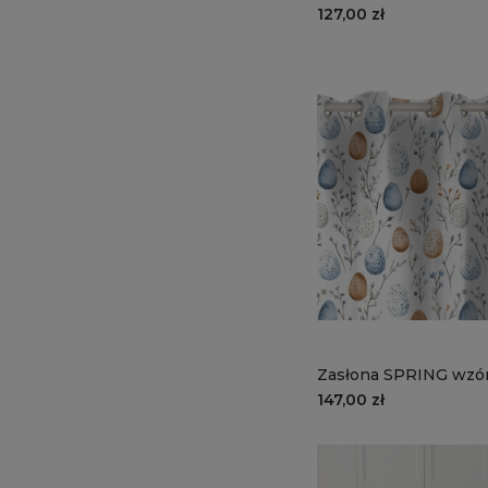
kolorowe pisanki
127,00 zł
Zasłona SPRING wzór
kolorowe pisanki
147,00 zł