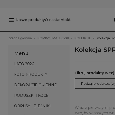
Nasze produkty
O nas
Kontakt
Strona główna
KOMINY I MASECZKI
KOLEKCJE
Kolekcja S
Kolekcja SP
Menu
LATO 2026
FOTO PRODUKTY
Rodzaj produktu: (w
DEKORACJE OKIENNE
PODUSZKI I KOCE
OBRUSY I BIEŻNIKI
Wraz z pierwszymi pro
tym, by w naszych wnę