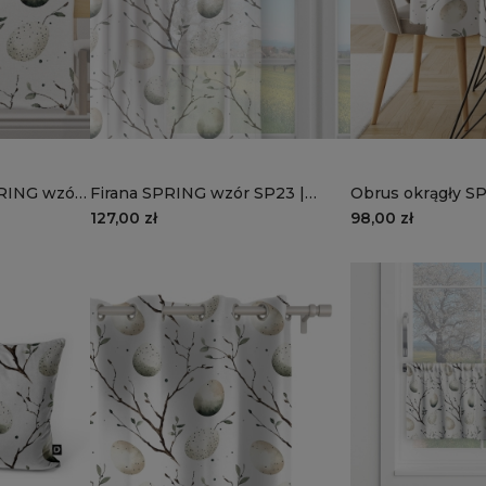
PRING wzór
Firana SPRING wzór SP23 |
Obrus okrągły S
pisanki
SP23 | pisanki
127,00 zł
98,00 zł