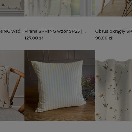
PRING wzór
Firana SPRING wzór SP25 |
Obrus okrągły S
stokrotki
SP25 | stokrotki
127,00 zł
98,00 zł