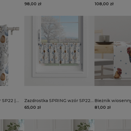
SP22 | kolorowe pisanki
kolorowe pisanki
98,00 zł
108,00 zł
 SP22 |
Zazdrostka SPRING wzór SP22 |
Bieżnik wiosenn
kolorowe pisanki
SP21 | kury
65,00 zł
81,00 zł