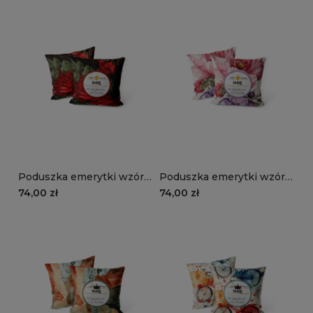
Poduszka emerytki wzór
Poduszka emerytki wzór
EM13 | czerwone róże
EM12 | kolorowe anemony
74,00 zł
74,00 zł