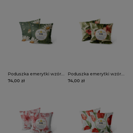
Poduszka emerytki wzór
Poduszka emerytki wzór
EM19 | stokrotki na
EM18 | hibiskus
74,00 zł
74,00 zł
zielonym tle