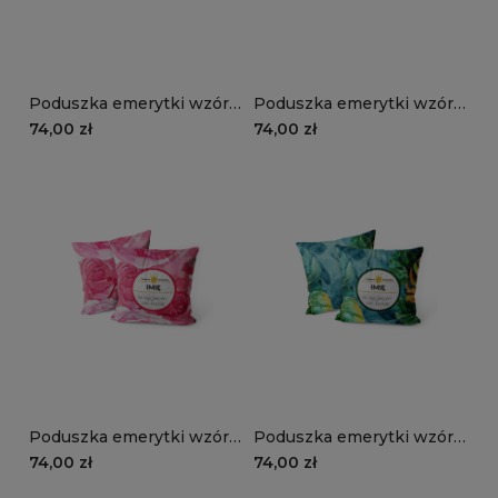
Poduszka emerytki wzór
Poduszka emerytki wzór
EM29 | słoneczniki i
EM28 | czarno - białe róże
74,00 zł
74,00 zł
margaretki
Poduszka emerytki wzór
Poduszka emerytki wzór
EM27 | róże
EM26 | liście
74,00 zł
74,00 zł