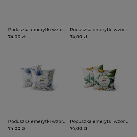
Poduszka emerytki wzór
Poduszka emerytki wzór
EM23 | kolorowe
EM22 | niezapominajki na
74,00 zł
74,00 zł
hortensje
niebieskim tle
Poduszka emerytki wzór
Poduszka emerytki wzór
EM21 | niezapominajki
EM20 | stokrotki
74,00 zł
74,00 zł