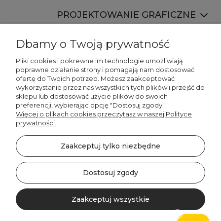
PROJEKTOWANIE GRAFICZNE
Dbamy o Twoją prywatność
Pliki cookies i pokrewne im technologie umożliwiają
poprawne działanie strony i pomagają nam dostosować
ofertę do Twoich potrzeb. Możesz zaakceptować
887 750 445
wykorzystanie przez nas wszystkich tych plików i przejść do
536 346 177
sklepu lub dostosować użycie plików do swoich
preferencji, wybierając opcję "Dostosuj zgody".
Więcej o plikach cookies przeczytasz w naszej Polityce
prywatności.
Zaakceptuj tylko niezbędne
©2026 Wszelkie Prawa Zastrzeżone | DECORDRUK
Szablon Minimalist by
Ecommercy
Dostosuj zgody
Zaakceptuj wszystkie