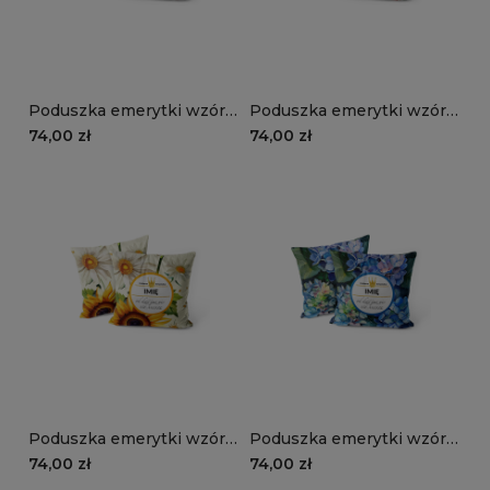
Poduszka emerytki wzór
Poduszka emerytki wzór
EM17 | różowe kwiaty
EM16 | tulipany
74,00 zł
74,00 zł
Poduszka emerytki wzór
Poduszka emerytki wzór
EM15 | słoneczniki
EM14 | hortensje
74,00 zł
74,00 zł