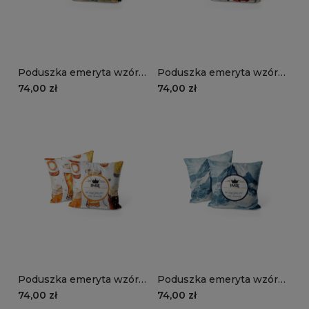
Poduszka emeryta wzór
Poduszka emeryta wzór
EM10 | kolorowa
EM09 | rower
74,00 zł
74,00 zł
abstrakcja
Poduszka emeryta wzór
Poduszka emeryta wzór
EM08 | piwo
EM07 | góry
74,00 zł
74,00 zł