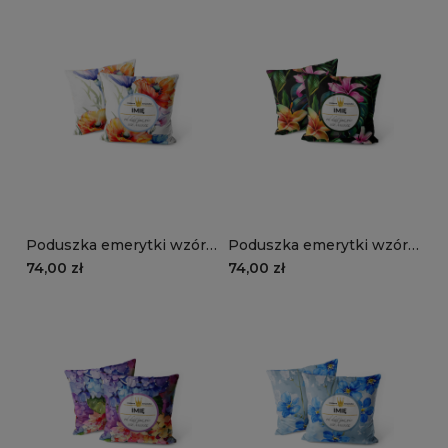
Poduszka emerytki wzór
Poduszka emerytki wzór
EM25 | polne kwiaty
EM24 | egzotyczne kwiaty
74,00 zł
74,00 zł