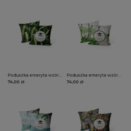
Poduszka emeryta wzór
Poduszka emeryta wzór
EM06 | trawa
EM05 | pod palmami
74,00 zł
74,00 zł