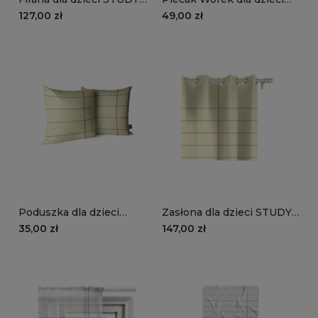
STYLE wzór TN06 | żółty
STUDY STYLE wzór TN06
127,00 zł
49,00 zł
zeszyt w linie
| żółty zeszyt w linie
Poduszka dla dzieci
Zasłona dla dzieci STUDY
STUDY STYLE wzór TN06
STYLE wzór TN06 | żółty
35,00 zł
147,00 zł
| żółty zeszyt w linie
zeszyt w linie