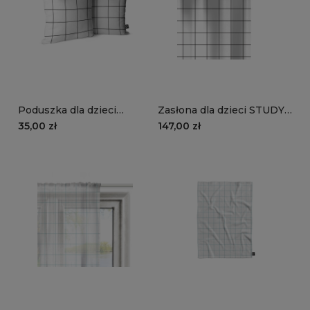
Poduszka dla dzieci
Zasłona dla dzieci STUDY
STUDY STYLE wzór TN03
STYLE wzór TN03 | zeszyt
35,00 zł
147,00 zł
| zeszyt w czarną kratkę
w czarną kratkę