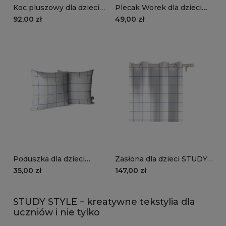
Koc pluszowy dla dzieci
Plecak Worek dla dzieci
STUDY STYLE wzór TN01 |
STUDY STYLE wzór TN01 |
92,00 zł
49,00 zł
zeszyt w granatową kratkę
zeszyt w granatową kratkę
Poduszka dla dzieci
Zasłona dla dzieci STUDY
STUDY STYLE wzór TN01 |
STYLE wzór TN01 | zeszyt
35,00 zł
147,00 zł
zeszyt w granatową kratkę
w granatową kratkę
STUDY STYLE – kreatywne tekstylia dla
uczniów i nie tylko