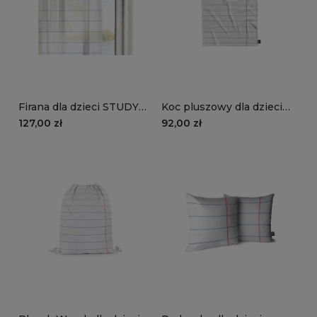
Firana dla dzieci STUDY
Koc pluszowy dla dzieci
STYLE wzór TN05 | zeszyt
STUDY STYLE wzór TN05
127,00 zł
92,00 zł
w linie
| zeszyt w linie