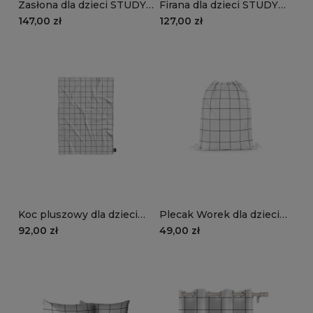
Zasłona dla dzieci STUDY
Firana dla dzieci STUDY
STYLE wzór TN04 | zeszyt
STYLE wzór TN03 | zeszyt
147,00 zł
127,00 zł
w różową kratkę
w czarną kratkę
Koc pluszowy dla dzieci
Plecak Worek dla dzieci
STUDY STYLE wzór TN03
STUDY STYLE wzór TN03
92,00 zł
49,00 zł
| zeszyt w czarną kratkę
| zeszyt w czarną kratkę