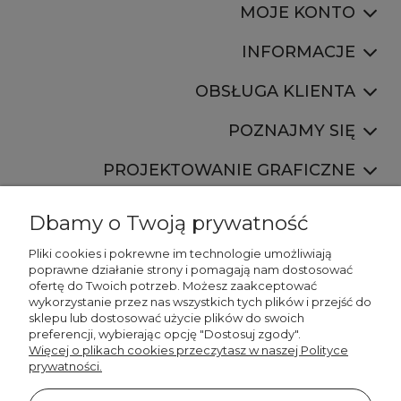
MOJE KONTO
INFORMACJE
OBSŁUGA KLIENTA
POZNAJMY SIĘ
PROJEKTOWANIE GRAFICZNE
Dbamy o Twoją prywatność
Pliki cookies i pokrewne im technologie umożliwiają
poprawne działanie strony i pomagają nam dostosować
ofertę do Twoich potrzeb. Możesz zaakceptować
887 750 445
wykorzystanie przez nas wszystkich tych plików i przejść do
536 346 177
sklepu lub dostosować użycie plików do swoich
preferencji, wybierając opcję "Dostosuj zgody".
Więcej o plikach cookies przeczytasz w naszej Polityce
prywatności.