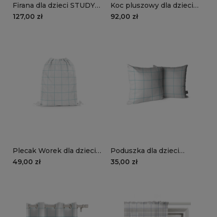
Firana dla dzieci STUDY
Koc pluszowy dla dzieci
STYLE wzór TN02 | zeszyt
STUDY STYLE wzór TN02
127,00 zł
92,00 zł
w niebieską kratkę
| zeszyt w niebieską
kratkę
Plecak Worek dla dzieci
Poduszka dla dzieci
STUDY STYLE wzór TN02
STUDY STYLE wzór TN02
49,00 zł
35,00 zł
| zeszyt w niebieską
| zeszyt w niebieską
kratkę
kratkę