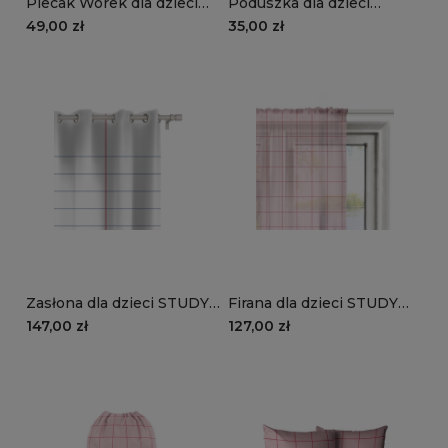
Plecak Worek dla dzieci
Poduszka dla dzieci
STUDY STYLE wzór TN05
STUDY STYLE wzór TN05
49,00 zł
35,00 zł
| zeszyt w linie
| zeszyt w linie
Zasłona dla dzieci STUDY
Firana dla dzieci STUDY
STYLE wzór TN05 | zeszyt
STYLE wzór TN04 | zeszyt
147,00 zł
127,00 zł
w linie
w różową kratkę