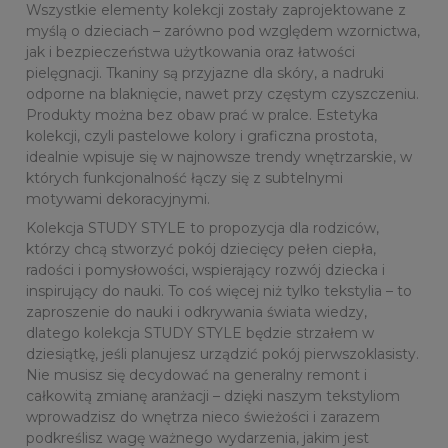
Wszystkie elementy kolekcji zostały zaprojektowane z
myślą o dzieciach – zarówno pod względem wzornictwa,
jak i bezpieczeństwa użytkowania oraz łatwości
pielęgnacji. Tkaniny są przyjazne dla skóry, a nadruki
odporne na blaknięcie, nawet przy częstym czyszczeniu.
Produkty można bez obaw prać w pralce. Estetyka
kolekcji, czyli pastelowe kolory i graficzna prostota,
idealnie wpisuje się w najnowsze trendy wnętrzarskie, w
których funkcjonalność łączy się z subtelnymi
motywami dekoracyjnymi.
Kolekcja STUDY STYLE to propozycja dla rodziców,
którzy chcą stworzyć pokój dziecięcy pełen ciepła,
radości i pomysłowości, wspierający rozwój dziecka i
inspirujący do nauki. To coś więcej niż tylko tekstylia – to
zaproszenie do nauki i odkrywania świata wiedzy,
dlatego kolekcja STUDY STYLE będzie strzałem w
dziesiątkę, jeśli planujesz urządzić pokój pierwszoklasisty.
Nie musisz się decydować na generalny remont i
całkowitą zmianę aranżacji – dzięki naszym tekstyliom
wprowadzisz do wnętrza nieco świeżości i zarazem
podkreślisz wagę ważnego wydarzenia, jakim jest