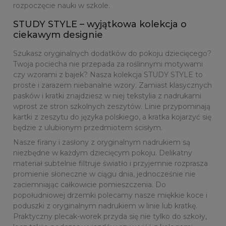
rozpoczęcie nauki w szkole.
STUDY STYLE – wyjątkowa kolekcja o
ciekawym designie
Szukasz oryginalnych dodatków do pokoju dziecięcego?
Twoja pociecha nie przepada za roślinnymi motywami
czy wzorami z bajek? Nasza kolekcja STUDY STYLE to
proste i zarazem niebanalne wzory. Zamiast klasycznych
pasków i kratki znajdziesz w niej tekstylia z nadrukami
wprost ze stron szkolnych zeszytów. Linie przypominają
kartki z zeszytu do języka polskiego, a kratka kojarzyć się
będzie z ulubionym przedmiotem ścisłym.
Nasze firany i zasłony z oryginalnym nadrukiem są
niezbędne w każdym dziecięcym pokoju. Delikatny
materiał subtelnie filtruje światło i przyjemnie rozprasza
promienie słoneczne w ciągu dnia, jednocześnie nie
zaciemniając całkowicie pomieszczenia. Do
popołudniowej drzemki polecamy nasze miękkie koce i
poduszki z oryginalnym nadrukiem w linie lub kratkę.
Praktyczny plecak-worek przyda się nie tylko do szkoły,