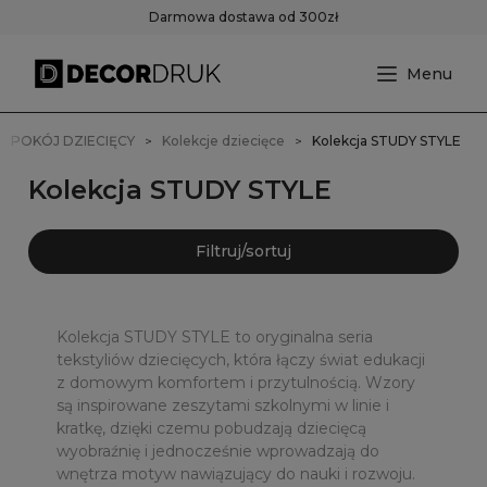
Darmowa dostawa od 300zł
POKÓJ DZIECIĘCY
Kolekcje dziecięce
Kolekcja STUDY STYLE
Kolekcja STUDY STYLE
Filtruj/sortuj
Kolekcja STUDY STYLE to oryginalna seria
tekstyliów dziecięcych, która łączy świat edukacji
z domowym komfortem i przytulnością. Wzory
są inspirowane zeszytami szkolnymi w linie i
kratkę, dzięki czemu pobudzają dziecięcą
wyobraźnię i jednocześnie wprowadzają do
wnętrza motyw nawiązujący do nauki i rozwoju.