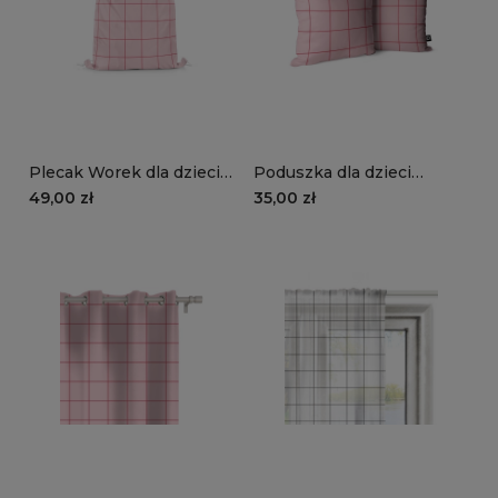
Plecak Worek dla dzieci
Poduszka dla dzieci
STUDY STYLE wzór TN04
STUDY STYLE wzór TN04
49,00 zł
35,00 zł
| zeszyt w różową kratkę
| zeszyt w różową kratkę