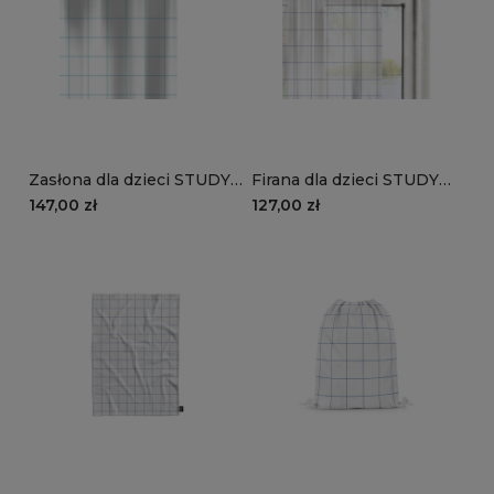
Zasłona dla dzieci STUDY
Firana dla dzieci STUDY
STYLE wzór TN02 | zeszyt
STYLE wzór TN01 | zeszyt
147,00 zł
127,00 zł
w niebieską kratkę
w granatową kratkę