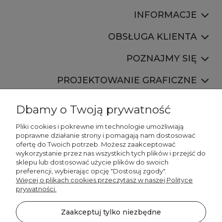
INFORMACJE
OBSŁUGA KLIENTA
POZNAJMY SIĘ
PROJEKTOWANIE GRAFICZNE
Dbamy o Twoją prywatność
Pliki cookies i pokrewne im technologie umożliwiają
poprawne działanie strony i pomagają nam dostosować
ofertę do Twoich potrzeb. Możesz zaakceptować
887 750 445
wykorzystanie przez nas wszystkich tych plików i przejść do
536 346 177
sklepu lub dostosować użycie plików do swoich
preferencji, wybierając opcję "Dostosuj zgody".
Więcej o plikach cookies przeczytasz w naszej Polityce
prywatności.
Zaakceptuj tylko niezbędne
©2026 Wszelkie Prawa Zastrzeżone | DECORDRUK