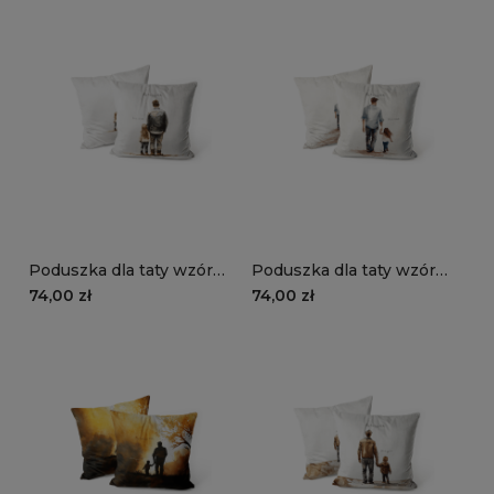
Poduszka dla taty wzór
Poduszka dla taty wzór
DT34 | ojciec z córką 01
DT33 | ojciec z córką
74,00 zł
74,00 zł