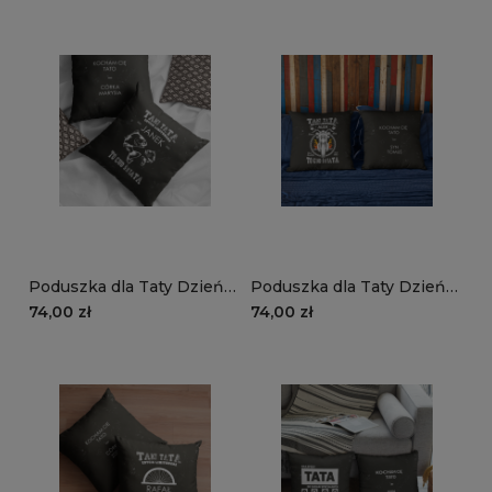
chrapie
Poduszka dla Taty Dzień
Poduszka dla Taty Dzień
Ojca DT04 | ryby
Ojca DT03 | motor
74,00 zł
74,00 zł