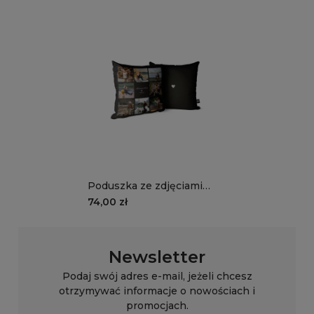
KANAPOWY | Projekt
zdjęć + dedykacja
GRATIS!
Poduszka ze zdjęciami
Insta dla Taty czarna | 8
74,00 zł
zdjęć + dedykacja
Newsletter
Podaj swój adres e-mail, jeżeli chcesz
otrzymywać informacje o nowościach i
promocjach.