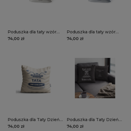
Poduszka dla taty wzór
Poduszka dla taty wzór
DT14 | serce z drewna
DT13 | serce z opony
74,00 zł
74,00 zł
Poduszka dla Taty Dzień
Poduszka dla Taty Dzień
Ojca DT07 | tata nie
Ojca DT05 | ciężarówka
74,00 zł
74,00 zł