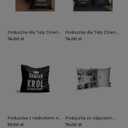
Poduszka dla Taty Dzień
Poduszka dla Taty Dzień
Ojca DT02 | rower
Ojca DT01 | tata do zadań
74,00 zł
74,00 zł
specjalnych
Poduszka z nadrukiem 40
Poduszka ze zdjęciami
× 40 cm - KRÓL
Insta dla Taty biała | 8
59,00 zł
74,00 zł