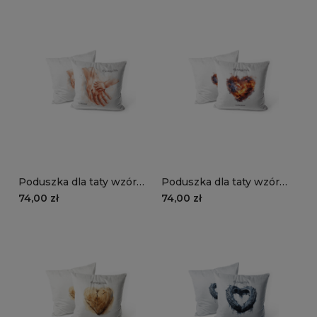
Poduszka dla taty wzór
Poduszka dla taty wzór
DT16 | dłoń ojca i syna
DT15 | ogniste serce
74,00 zł
74,00 zł