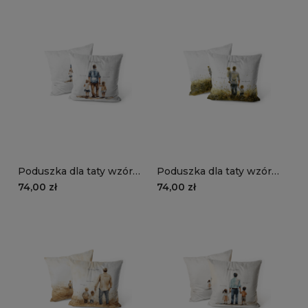
Poduszka dla taty wzór
Poduszka dla taty wzór
DT28 | ojciec z dziećmi 08
DT27 | ojciec z dziećmi 07
74,00 zł
74,00 zł