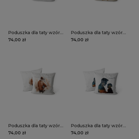
Poduszka dla taty wzór
Poduszka dla taty wzór
DT20 | ojciec z dziećmi
DT19 | ojciec z dzieckiem
74,00 zł
74,00 zł
02
Poduszka dla taty wzór
Poduszka dla taty wzór
DT18 | ojciec z dzieckiem
DT17 | ojciec z dzieckiem
74,00 zł
74,00 zł
01