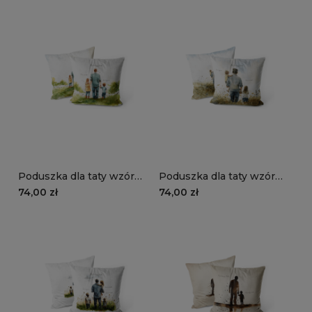
Poduszka dla taty wzór
Poduszka dla taty wzór
DT22 | ojciec z dziećmi 02
DT21 | ojciec z dziećmi 01
74,00 zł
74,00 zł