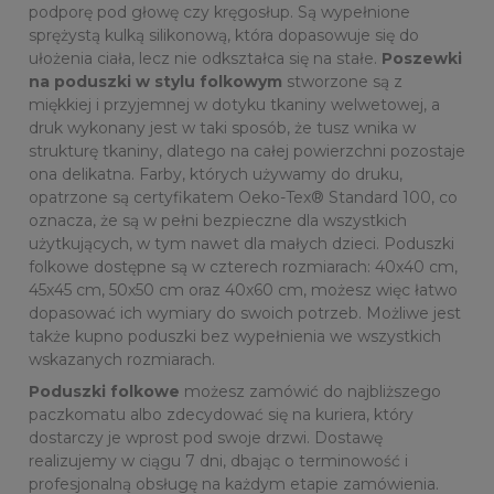
podporę pod głowę czy kręgosłup. Są wypełnione
sprężystą kulką silikonową, która dopasowuje się do
ułożenia ciała, lecz nie odkształca się na stałe.
Poszewki
na poduszki w stylu folkowym
stworzone są z
miękkiej i przyjemnej w dotyku tkaniny welwetowej, a
druk wykonany jest w taki sposób, że tusz wnika w
strukturę tkaniny, dlatego na całej powierzchni pozostaje
ona delikatna. Farby, których używamy do druku,
opatrzone są certyfikatem Oeko-Tex® Standard 100, co
oznacza, że są w pełni bezpieczne dla wszystkich
użytkujących, w tym nawet dla małych dzieci. Poduszki
folkowe dostępne są w czterech rozmiarach: 40x40 cm,
45x45 cm, 50x50 cm oraz 40x60 cm, możesz więc łatwo
dopasować ich wymiary do swoich potrzeb. Możliwe jest
także kupno poduszki bez wypełnienia we wszystkich
wskazanych rozmiarach.
Poduszki folkowe
możesz zamówić do najbliższego
paczkomatu albo zdecydować się na kuriera, który
dostarczy je wprost pod swoje drzwi. Dostawę
realizujemy w ciągu 7 dni, dbając o terminowość i
profesjonalną obsługę na każdym etapie zamówienia.