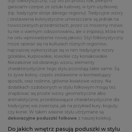
Styl folklorystyczny, czy też po prostu folk, pełnymi
garściami czerpie ze sztuki ludowej, w tym użytkowej
(np. tradycyjne stroje danego regionu). Tradycyjne wzory
i zestawienia kolorystyczne umieszczane są jednak na
nowoczesnych przedmiotach, przez co możemy mówić
tu nie o wiernym odwzorowaniu, ale o inspiracji, która ma
na celu wprowadzenie nowej jakości. Styl folklorystyczny
może opierać się na kulturach różnych regionów,
najczęściej wykorzystuje się w nim tradycyjne wzory
góralskie, kurpiowskie, łowickie czy koniakowskie.
Niezależnie od obranego wzoru, elementy
charakterystyczne tego stylu pozostają takie same. Są
to żywe kolory, często zestawione w kontrastujący
sposób, oraz roślinne, głównie kwiatowe wzory. Na
dodatkach ozdobionych w stylu folkowym mogą też
znajdować się proste wzory geometryczne albo
animalistyczne, przedstawiające charakterystyczne dla
tradycyjnej wsi zwierzęta, jak na przykład kury, koguty
czy konie. W takim właśnie stylu utrzymane są
dekoracyjne poduszki folkowe
z naszej kolekcji.
Do jakich wnętrz pasują poduszki w stylu