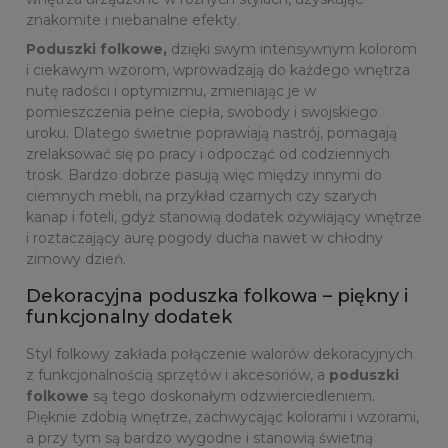
znakomite i niebanalne efekty.
Poduszki folkowe,
dzięki swym intensywnym kolorom
i ciekawym wzorom, wprowadzają do każdego wnętrza
nutę radości i optymizmu, zmieniając je w
pomieszczenia pełne ciepła, swobody i swojskiego
uroku. Dlatego świetnie poprawiają nastrój, pomagają
zrelaksować się po pracy i odpocząć od codziennych
trosk. Bardzo dobrze pasują więc między innymi do
ciemnych mebli, na przykład czarnych czy szarych
kanap i foteli, gdyż stanowią dodatek ożywiający wnętrze
i roztaczający aurę pogody ducha nawet w chłodny
zimowy dzień.
Dekoracyjna poduszka folkowa – piękny i
funkcjonalny dodatek
Styl folkowy zakłada połączenie walorów dekoracyjnych
z funkcjonalnością sprzętów i akcesoriów, a
poduszki
folkowe
są tego doskonałym odzwierciedleniem.
Pięknie zdobią wnętrze, zachwycając kolorami i wzorami,
a przy tym są bardzo wygodne i stanowią świetną