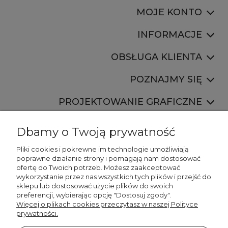
MOJE KONTO
INFORMACJE
OBSŁUGA KLIENTA
POZNAJMY SIĘ
PROJEKTOWANIE GRAFICZNE
Dbamy o Twoją prywatność
Pliki cookies i pokrewne im technologie umożliwiają
poprawne działanie strony i pomagają nam dostosować
ofertę do Twoich potrzeb. Możesz zaakceptować
887 750 445
wykorzystanie przez nas wszystkich tych plików i przejść do
536 346 177
sklepu lub dostosować użycie plików do swoich
preferencji, wybierając opcję "Dostosuj zgody".
Więcej o plikach cookies przeczytasz w naszej Polityce
prywatności.