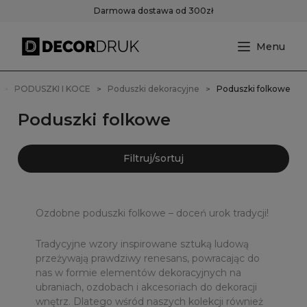
Darmowa dostawa od 300zł
PODUSZKI I KOCE
Poduszki dekoracyjne
Poduszki folkowe
Poduszki folkowe
Filtruj/sortuj
Ozdobne poduszki folkowe – doceń urok tradycji!
Tradycyjne wzory inspirowane sztuką ludową
przeżywają prawdziwy renesans, powracając do
nas w formie elementów dekoracyjnych na
ubraniach, ozdobach i akcesoriach do dekoracji
wnętrz. Dlatego wśród naszych kolekcji również