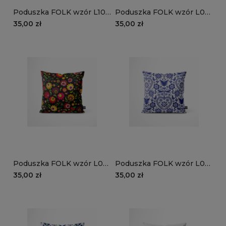
Poduszka FOLK wzór L10 |
Poduszka FOLK wzór L09
białe góralskie kwiaty na
| kolorowe kwiaty
35,00 zł
35,00 zł
czarnym tle
etniczne na czarnym tle
Poduszka FOLK wzór L08
Poduszka FOLK wzór L07
| tradycyjny wzór łowicki
| granatowe serca i kwiaty
35,00 zł
35,00 zł
czarny
folkowe