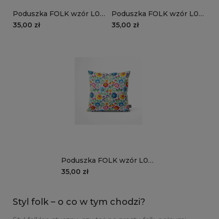
Poduszka FOLK wzór L03
Poduszka FOLK wzór L02
| regionalne kwiaty
| folkowy wzór łowicki
35,00 zł
35,00 zł
folkowe
Poduszka FOLK wzór L01 |
tradycyjny wzór łowicki
35,00 zł
biały
Styl folk – o co w tym chodzi?