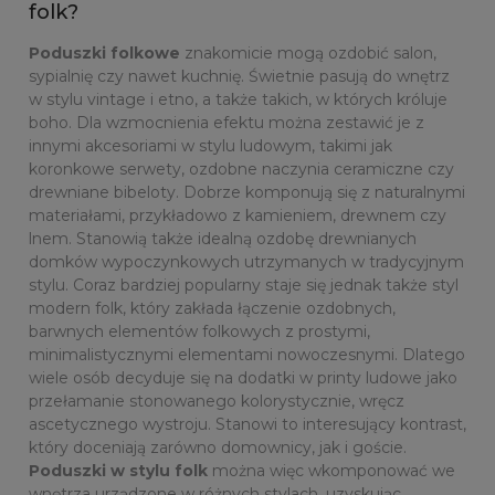
folk?
Poduszki folkowe
znakomicie mogą ozdobić salon,
sypialnię czy nawet kuchnię. Świetnie pasują do wnętrz
w stylu vintage i etno, a także takich, w których króluje
boho. Dla wzmocnienia efektu można zestawić je z
innymi akcesoriami w stylu ludowym, takimi jak
koronkowe serwety, ozdobne naczynia ceramiczne czy
drewniane bibeloty. Dobrze komponują się z naturalnymi
materiałami, przykładowo z kamieniem, drewnem czy
lnem. Stanowią także idealną ozdobę drewnianych
domków wypoczynkowych utrzymanych w tradycyjnym
stylu. Coraz bardziej popularny staje się jednak także styl
modern folk, który zakłada łączenie ozdobnych,
barwnych elementów folkowych z prostymi,
minimalistycznymi elementami nowoczesnymi. Dlatego
wiele osób decyduje się na dodatki w printy ludowe jako
przełamanie stonowanego kolorystycznie, wręcz
ascetycznego wystroju. Stanowi to interesujący kontrast,
który doceniają zarówno domownicy, jak i goście.
Poduszki w stylu folk
można więc wkomponować we
wnętrza urządzone w różnych stylach, uzyskując