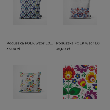
Poduszka FOLK wzór L06
Poduszka FOLK wzór L05
| niebieskie kwiaty ludowe
| polski wzór z kurami i
35,00 zł
35,00 zł
sercami