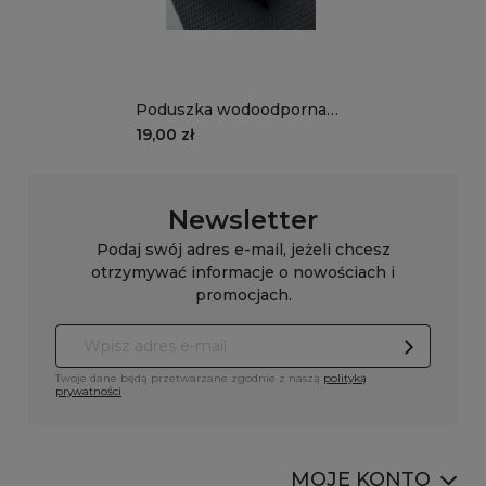
Poduszka wodoodporna
STORM wzór ST01 |
19,00 zł
czarna
Newsletter
Podaj swój adres e-mail, jeżeli chcesz
otrzymywać informacje o nowościach i
promocjach.
Twoje dane będą przetwarzane zgodnie z naszą
polityką
prywatności
MOJE KONTO