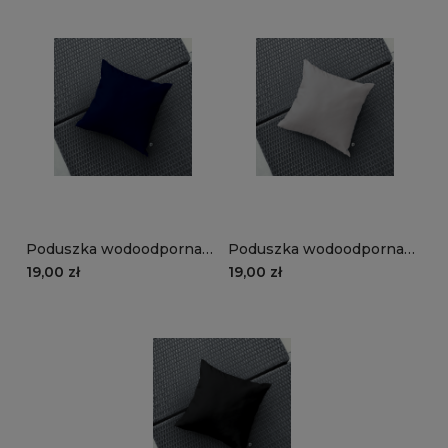
Poduszka wodoodporna
Poduszka wodoodporna
STORM wzór ST04 |
STORM wzór ST03 |
19,00 zł
19,00 zł
granat
popiel