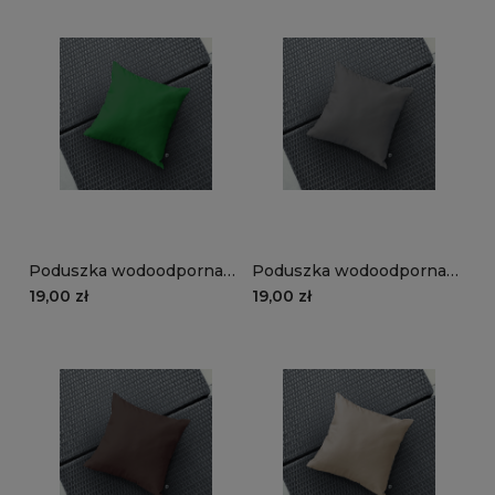
Poduszka wodoodporna
Poduszka wodoodporna
STORM wzór ST31 | zieleń
STORM wzór ST23 | szary
19,00 zł
19,00 zł