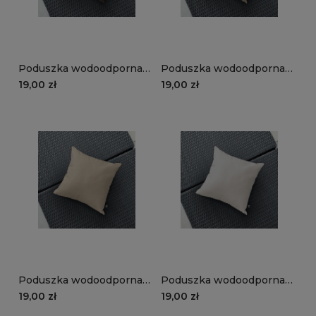
Poduszka wodoodporna
Poduszka wodoodporna
STORM wzór ST22 | brąz
STORM wzór ST21 |
19,00 zł
19,00 zł
cappuccino
Poduszka wodoodporna
Poduszka wodoodporna
STORM wzór ST17 | beż
STORM wzór ST16 | ecru
19,00 zł
19,00 zł