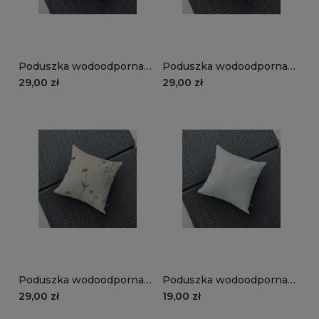
Poduszka wodoodporna
Poduszka wodoodporna
STORM wzór SM62 |
STORM wzór CB16 |
29,00 zł
29,00 zł
cytrynowy raj
pionowe pasy
Poduszka wodoodporna
Poduszka wodoodporna
STORM wzór SP25 |
STORM wzór ST33 | biała
29,00 zł
19,00 zł
stokrotki