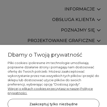
INFORMACJE
OBSŁUGA KLIENTA
POZNAJMY SIĘ
PROJEKTOWANIE GRAFICZNE
Dbamy o Twoją prywatność
Pliki cookies i pokrewne im technologie umożliwiają
poprawne działanie strony i pomagają nam dostosować
ofertę do Twoich potrzeb. Możesz zaakceptować
887 750 445
wykorzystanie przez nas wszystkich tych plików i przejść do
536 346 177
sklepu lub dostosować użycie plików do swoich
preferencji, wybierając opcję "Dostosuj zgody".
Więcej o plikach cookies przeczytasz w naszej Polityce
prywatności.
Zaakceptuj tylko niezbędne
©2026 Wszelkie Prawa Zastrzeżone | DECORDRUK