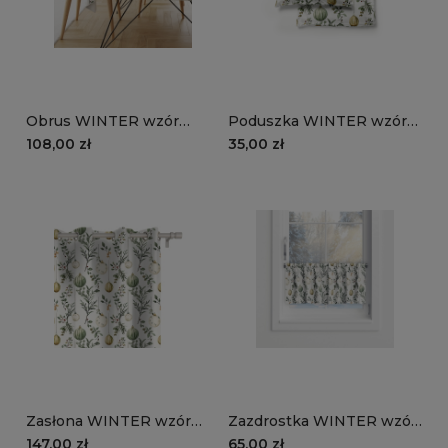
Obrus WINTER wzór
Poduszka WINTER wzór
BN82 | Pastelowe bombki
BN82 | Pastelowe bombki
108,00 zł
35,00 zł
Zasłona WINTER wzór
Zazdrostka WINTER wzór
BN82 | Pastelowe bombki
BN82 | Pastelowe bombki
147,00 zł
65,00 zł