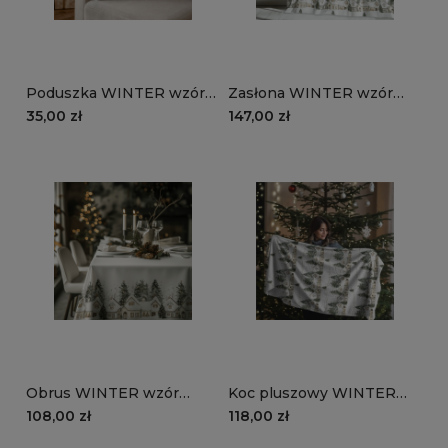
Poduszka WINTER wzór
Zasłona WINTER wzór
BN89 | świąteczna kraina
BN89 | świąteczna kraina
35,00 zł
147,00 zł
Obrus WINTER wzór
Koc pluszowy WINTER
BN89 | Świąteczna kraina
wzór BN89 | świąteczna
108,00 zł
118,00 zł
kraina