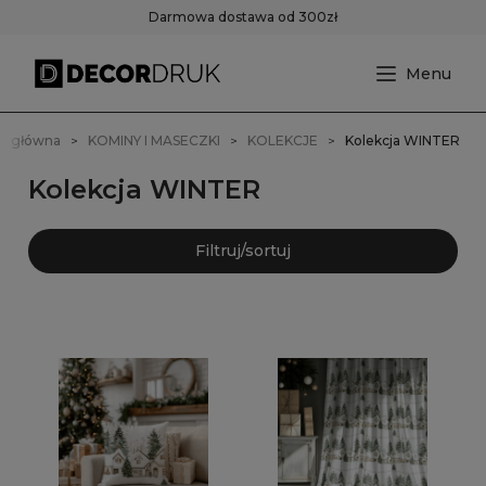
Darmowa dostawa od 300zł
na główna
KOMINY I MASECZKI
KOLEKCJE
Kolekcja WINTER
Kolekcja WINTER
Filtruj/sortuj