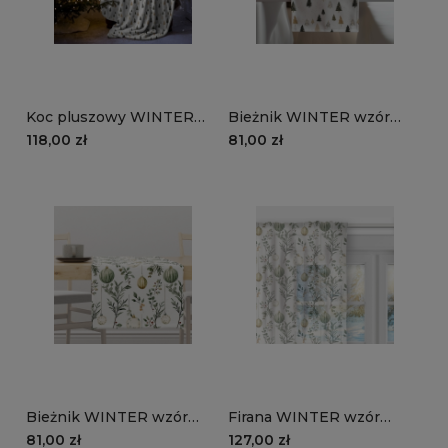
Koc pluszowy WINTER
Bieżnik WINTER wzór
wzór BN86 |
BN86 | Minimalistyczne
118,00 zł
81,00 zł
minimalistyczne choinki
choinki
Bieżnik WINTER wzór
Firana WINTER wzór
BN82 | Pastelowe bombki
BN82 | Pastelowe bombki
81,00 zł
127,00 zł