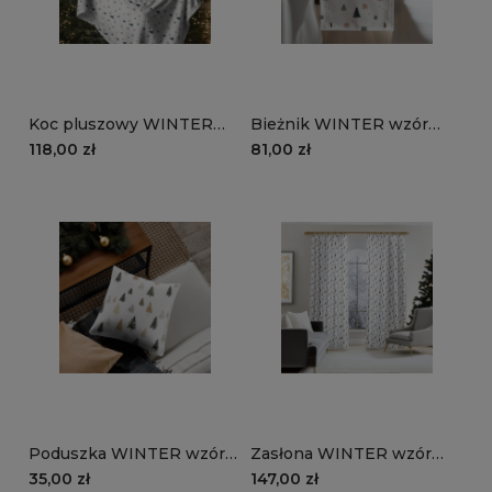
Koc pluszowy WINTER
Bieżnik WINTER wzór
wzór BN87 | prezenty pod
BN87 | Prezenty pod
118,00 zł
81,00 zł
choinką
choinką
Poduszka WINTER wzór
Zasłona WINTER wzór
BN86 | minimalistyczne
BN86 | minimalistyczne
35,00 zł
147,00 zł