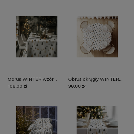
choinki
choinki
Obrus WINTER wzór
Obrus okrągły WINTER
BN86 | Minimalistyczne
wzór BN86 |
108,00 zł
98,00 zł
choinki
minimalistyczne choinki