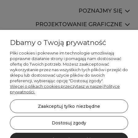
POZNAJMY SIĘ
PROJEKTOWANIE GRAFICZNE
Dbamy o Twoją prywatność
Pliki cookies i pokrewne im technologie umożliwiają
poprawne działanie strony i pomagają nam dostosować
ofertę do Twoich potrzeb. Możesz zaakceptować
887 750 445
wykorzystanie przez nas wszystkich tych plików i przejść do
536 346 177
sklepu lub dostosować użycie plików do swoich
preferencji, wybierając opcję "Dostosuj zgody".
Więcej o plikach cookies przeczytasz w naszej Polityce
prywatności.
Zaakceptuj tylko niezbędne
©2026 Wszelkie Prawa Zastrzeżone | DECORDRUK
Szablon Minimalist by
Ecommercy
Dostosuj zgody