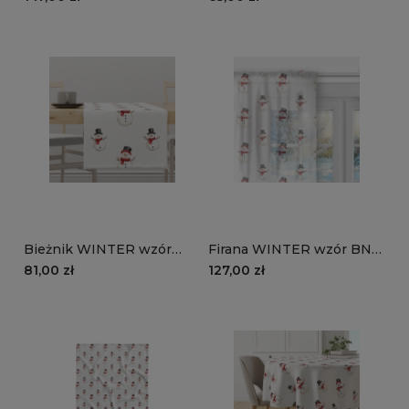
Bieżnik WINTER wzór
Firana WINTER wzór BN81
BN81 | Bałwanki
| Bałwanki
81,00 zł
127,00 zł