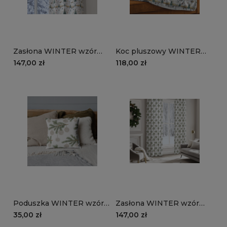
Zasłona WINTER wzór
Koc pluszowy WINTER
BN88 | świąteczne
wzór BN88 | świąteczne
147,00 zł
118,00 zł
lodowisko
lodowisko
Poduszka WINTER wzór
Zasłona WINTER wzór
BN85 | koronkowe święta
BN85 | koronkowe święta
35,00 zł
147,00 zł