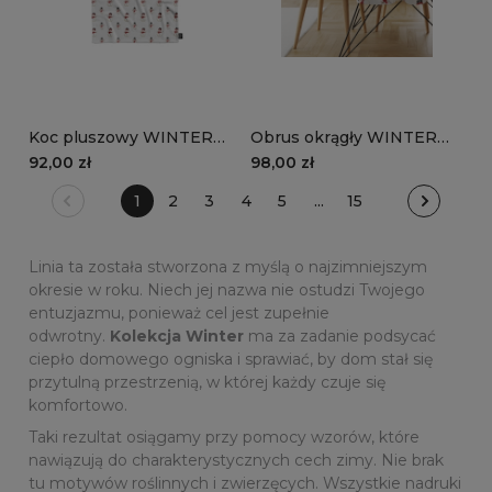
Koc pluszowy WINTER
Obrus okrągły WINTER
wzór BN81 | Bałwanki
wzór BN81 | Bałwanki
92,00 zł
98,00 zł
1
2
3
4
5
...
15
Linia ta została stworzona z myślą o najzimniejszym
okresie w roku. Niech jej nazwa nie ostudzi Twojego
entuzjazmu, ponieważ cel jest zupełnie
odwrotny.
Kolekcja Winter
ma za zadanie podsycać
ciepło domowego ogniska i sprawiać, by dom stał się
przytulną przestrzenią, w której każdy czuje się
komfortowo.
Taki rezultat osiągamy przy pomocy wzorów, które
nawiązują do charakterystycznych cech zimy. Nie brak
tu motywów roślinnych i zwierzęcych. Wszystkie nadruki