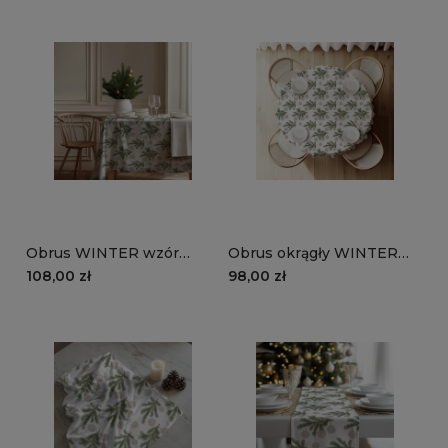
Obrus WINTER wzór
Obrus okrągły WINTER
BN85 | Koronkowe święta
wzór BN85 | Koronkowe
108,00 zł
98,00 zł
święta