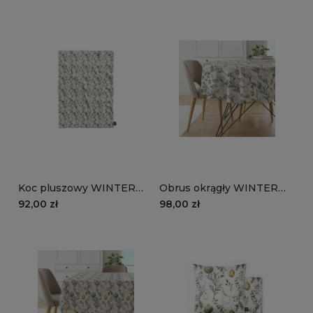
Koc pluszowy WINTER
Obrus okrągły WINTER
wzór BN82 | Pastelowe
wzór BN82 | Pastelowe
92,00 zł
98,00 zł
bombki
bombki