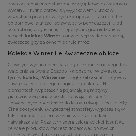
zostały jednak przedstawione w wyjątkowo rozkosznym
wydaniu. Trudno oprzeć się wyjątkowemu urokowi
wszystkich przygotowanych kompozycji. Taki dodatek
do domowej aranżacji sprawia, że w pomieszczeniu od
razu robi się przyjemniej. Propozycje zgromadzone w
ramach
kolekcji Winter
to inwestycja w dobry nastrój,
zwłaszcza gdy za oknem panuje mróz.
Kolekcja Winter i jej świąteczne oblicze
Głównym wydarzeniem każdego sezonu zimowego bez
wątpienia są Święta Bożego Narodzenia. W związku z
tym w
kolekcji Winter
nie mogło zabraknąć motywów
nawiązujących do tego magicznego okresu. Na
elementach wyposażenia pojawiają się motywy
graficzne związane z polską tradycją, jak i dość
uniwersalnym podejściem do klimatu świąt. Jeżeli zależy
Ci na podsyceniu świątecznej atmosfery, wyposaż się w
takie dodatki. Czasem właśnie w detalach tkwi
największa siła. Poza tym sporą zaletą kolekcji jest fakt,
że wiele produktów możesz dopasować do swoich
oczekiwań. Wystarczy przy składaniu zamówienia