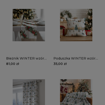
Bieżnik WINTER wzór
Poduszka WINTER wzór
BN84 | Klasyczne
BN88 | świąteczne
81,00 zł
35,00 zł
świąteczne girlandy
lodowisko