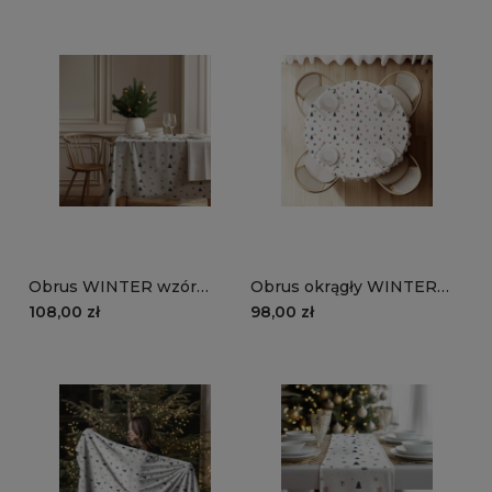
choinką
choinką
Obrus WINTER wzór
Obrus okrągły WINTER
BN87 | Prezenty pod
wzór BN87 | prezenty pod
108,00 zł
98,00 zł
choinką
choinką