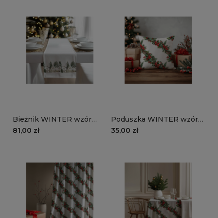
Bieżnik WINTER wzór
Poduszka WINTER wzór
BN89 | Świąteczna kraina
BN84 | klasyczne
81,00 zł
35,00 zł
świąteczne girlandy