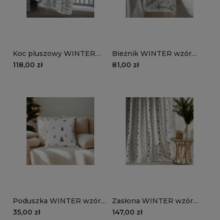
Koc pluszowy WINTER
Bieżnik WINTER wzór
wzór BN83 | błyszczące
BN83 | Błyszczące święta
118,00 zł
81,00 zł
święta
Poduszka WINTER wzór
Zasłona WINTER wzór
BN87 | prezenty pod
BN87 | prezenty pod
35,00 zł
147,00 zł