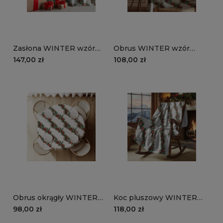
Zasłona WINTER wzór
Obrus WINTER wzór
BN84 | klasyczne
BN84 | Klasyczne
147,00 zł
108,00 zł
świąteczne girlandy
świąteczne girlandy
Obrus okrągły WINTER
Koc pluszowy WINTER
wzór BN84 | Klasyczne
wzór BN84 | klasyczne
98,00 zł
118,00 zł
świąteczne girlandy
świąteczne girlandy