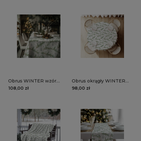
Obrus WINTER wzór
Obrus okrągły WINTER
BN83 | Błyszczące święta
wzór BN83 | Błyszczące
108,00 zł
98,00 zł
święta