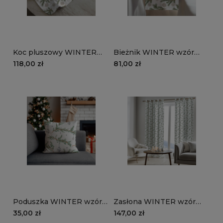
Koc pluszowy WINTER
Bieżnik WINTER wzór
wzór BN85 | koronkowe
BN85 | Koronkowe święta
118,00 zł
81,00 zł
święta
Poduszka WINTER wzór
Zasłona WINTER wzór
BN83 | błyszczące święta
BN83 | błyszczące święta
35,00 zł
147,00 zł