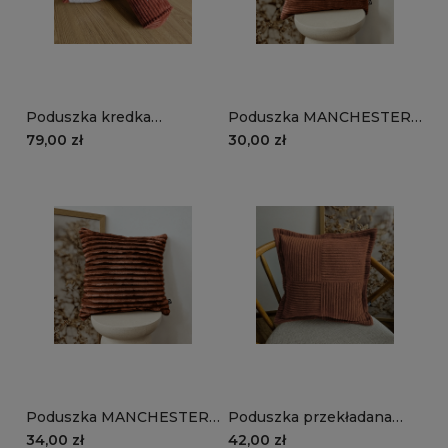
Poduszka kredka
Poduszka MANCHESTER
MANCHESTER LN52 |
LN52 | rudy
79,00 zł
30,00 zł
rudy
Poduszka MANCHESTER
Poduszka przekładana
TL52 | rudy
MANCHESTER LN52 |
34,00 zł
42,00 zł