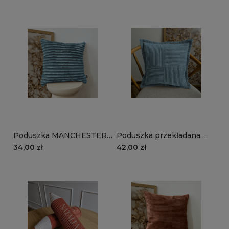
turkusowy
Poduszka MANCHESTER
Poduszka przekładana
TL75 | turkusowy
MANCHESTER LN75 |
34,00 zł
42,00 zł
turkusowy