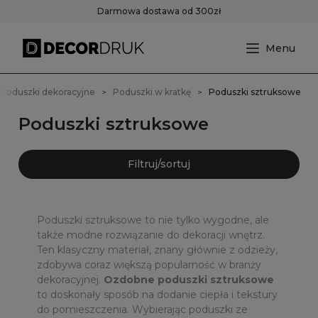
Darmowa dostawa od 300zł
Poduszki dekoracyjne
Poduszki w kratkę
Poduszki sztruksowe
Poduszki sztruksowe
Filtruj/sortuj
Poduszki sztruksowe to nie tylko wygodne, ale
także modne rozwiązanie do dekoracji wnętrz.
Ten klasyczny materiał, znany głównie z odzieży,
zdobywa coraz większą popularność w branży
dekoracyjnej.
Ozdobne poduszki sztruksowe
to doskonały sposób na dodanie ciepła i tekstury
do pomieszczenia. Wybierając poduszki ze