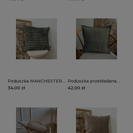
oliwkowy
Poduszka MANCHESTER
Poduszka przekładana
TL37 | oliwkowy
MANCHESTER LN37 |
34,00 zł
42,00 zł
oliwkowy