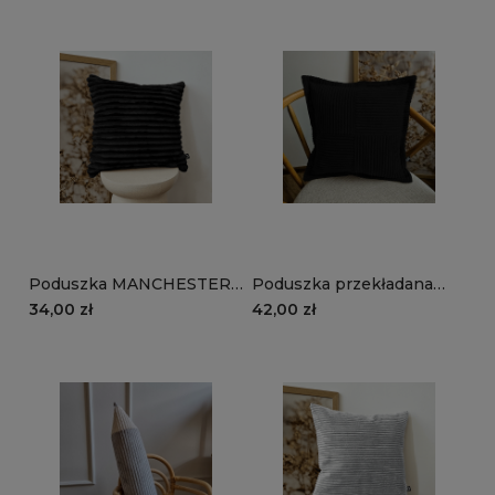
Poduszka MANCHESTER
Poduszka przekładana
TL100 | czarny
MANCHESTER LN100 |
34,00 zł
42,00 zł
czarny