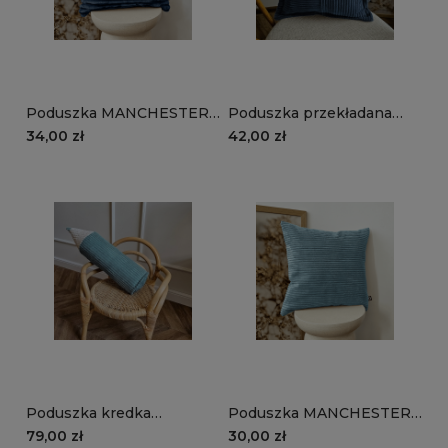
Poduszka MANCHESTER
Poduszka przekładana
TL77 | granatowy
MANCHESTER LN77 |
34,00 zł
42,00 zł
granatowy
Poduszka kredka
Poduszka MANCHESTER
MANCHESTER LN75 |
LN75 | turkusowy
79,00 zł
30,00 zł