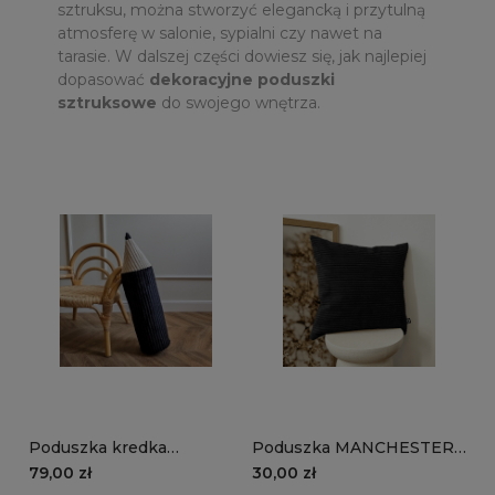
sztruksu, można stworzyć elegancką i przytulną
atmosferę w salonie, sypialni czy nawet na
tarasie. W dalszej części dowiesz się, jak najlepiej
dopasować
dekoracyjne poduszki
sztruksowe
do swojego wnętrza.
Poduszka kredka
Poduszka MANCHESTER
MANCHESTER LN100 |
LN100 | czarny
79,00 zł
30,00 zł
czarny