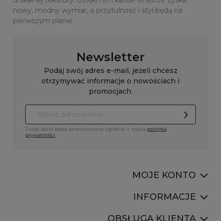
unikalnej tekstury. Dzięki nim każde wnętrze zyska
nowy, modny wymiar, a przytulność i styl będą na
pierwszym planie.
Newsletter
Podaj swój adres e-mail, jeżeli chcesz
otrzymywać informacje o nowościach i
promocjach.
Twoje dane będą przetwarzane zgodnie z naszą
polityką
prywatności
MOJE KONTO
INFORMACJE
OBSŁUGA KLIENTA