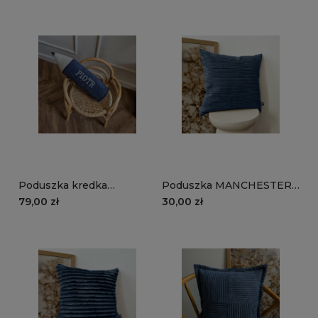
szary
Poduszka kredka
Poduszka MANCHESTER
MANCHESTER LN77 |
LN77 | granatowy
79,00 zł
30,00 zł
granatowy