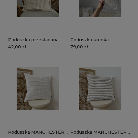
Poduszka przekładana
Poduszka kredka
MANCHESTER LN03 |
MANCHESTER LN01 |
42,00 zł
79,00 zł
beżowy
śmietankowy
Poduszka MANCHESTER
Poduszka MANCHESTER