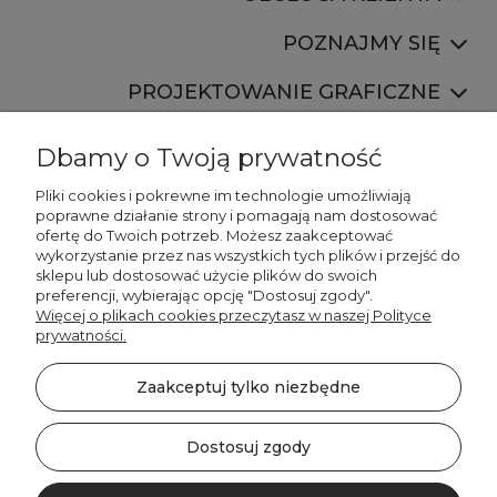
POZNAJMY SIĘ
PROJEKTOWANIE GRAFICZNE
Dbamy o Twoją prywatność
Pliki cookies i pokrewne im technologie umożliwiają
poprawne działanie strony i pomagają nam dostosować
ofertę do Twoich potrzeb. Możesz zaakceptować
887 750 445
wykorzystanie przez nas wszystkich tych plików i przejść do
536 346 177
sklepu lub dostosować użycie plików do swoich
preferencji, wybierając opcję "Dostosuj zgody".
Więcej o plikach cookies przeczytasz w naszej Polityce
prywatności.
Zaakceptuj tylko niezbędne
©2026 Wszelkie Prawa Zastrzeżone | DECORDRUK
Szablon Minimalist by
Ecommercy
Dostosuj zgody