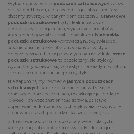
Wybór odpowiednich
poduszek sztruksowych
zależy
nie tylko od koloru, ale także od tego, jaką atmosferę
chcemy stworzyć w danym pomieszczeniu.
Granatowe
poduszki sztruksowe
będą idealne dla osób
poszukujących eleganckich, wyrazistych dodatków,
które dodadzą wnętrzu głębi i charakteru.
Niebieskie
poduszki sztruksowe
wprowadzą nutkę świeżości,
idealnie pasując do wnętrz utrzymanych w stylu
marynistycznym lub inspirowanych naturą. Z kolei
szare
poduszki sztruksowe
to bezpieczny, ale stylowy
wybór, który sprawdzi się w praktycznie każdym wnętrzu,
niezależnie od dominującej kolorystyki.
Nie zapominajmy również o
jasnych poduszkach
sztruksowych
, które znakomicie sprawdzą się w
mniejszych pomieszczeniach, rozjaśniając je i dodając
lekkości. Ich wszechstronność sprawia, że łatwo
dopasować je do różnorodnych stylów aranżacyjnych –
od nowoczesnych po bardziej klasyczne wnętrza.
Sztruksowe poduszki to doskonały wybór dla tych,
którzy cenią sobie połączenie wygody, elegancji i