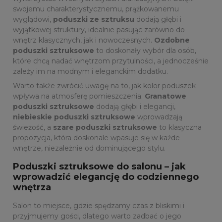
swojemu charakterystycznemu, prążkowanemu
wyglądowi,
poduszki ze sztruksu
dodają głębi i
wyjątkowej struktury, idealnie pasując zarówno do
wnętrz klasycznych, jak i nowoczesnych.
Ozdobne
poduszki sztruksowe
to doskonały wybór dla osób,
które chcą nadać wnętrzom przytulności, a jednocześnie
zależy im na modnym i eleganckim dodatku.
Warto także zwrócić uwagę na to, jak kolor poduszek
wpływa na atmosferę pomieszczenia.
Granatowe
poduszki sztruksowe
dodają głębi i elegancji,
niebieskie poduszki sztruksowe
wprowadzają
świeżość, a
szare poduszki sztruksowe
to klasyczna
propozycja, która doskonale wpasuje się w każde
wnętrze, niezależnie od dominującego stylu.
Poduszki sztruksowe do salonu – jak
wprowadzić elegancję do codziennego
wnętrza
Salon to miejsce, gdzie spędzamy czas z bliskimi i
przyjmujemy gości, dlatego warto zadbać o jego