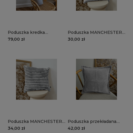
Poduszka kredka
Poduszka MANCHESTER
MANCHESTER LN86 |
LN86 | szary
79,00 zł
30,00 zł
szary
Poduszka MANCHESTER
Poduszka przekładana
TL86 | szary
MANCHESTER LN86 |
34,00 zł
42,00 zł