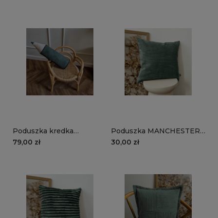
rudy
Poduszka kredka
Poduszka MANCHESTER
MANCHESTER LN39 |
LN39 | ciemnozielony
79,00 zł
30,00 zł
ciemnozielony