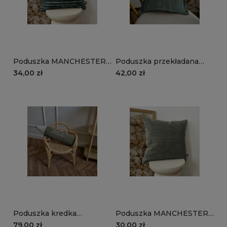
Poduszka MANCHESTER
Poduszka przekładana
TL39 | ciemnozielony
MANCHESTER LN39 |
34,00 zł
42,00 zł
ciemnozielony
Poduszka kredka
Poduszka MANCHESTER
MANCHESTER LN37 |
LN37 | oliwkowy
79,00 zł
30,00 zł