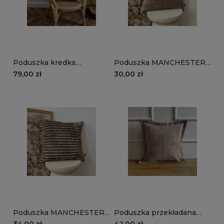
Poduszka kredka
Poduszka MANCHESTER
MANCHESTER LN17 |
LN17 | brązowy
79,00 zł
30,00 zł
brązowy
Poduszka MANCHESTER
Poduszka przekładana
TL17 | brązowy
MANCHESTER LN17 |