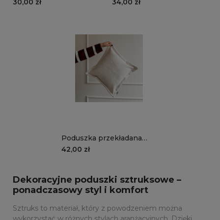
LN01 | śmietankowy
TL01 | śmietankowy
30,00 zł
34,00 zł
Poduszka przekładana
MANCHESTER LN01 |
42,00 zł
śmietankowy
Dekoracyjne poduszki sztruksowe –
ponadczasowy styl i komfort
Sztruks to materiał, który z powodzeniem można
wykorzystać w różnych stylach aranżacyjnych. Dzięki