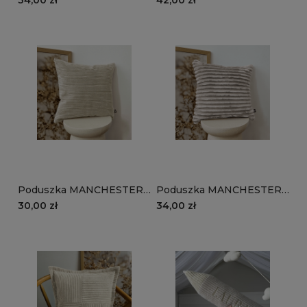
34,00 zł
42,00 zł
brązowy
Poduszka MANCHESTER
Poduszka MANCHESTER
LN03 | beżowy
TL03 | beżowy
30,00 zł
34,00 zł