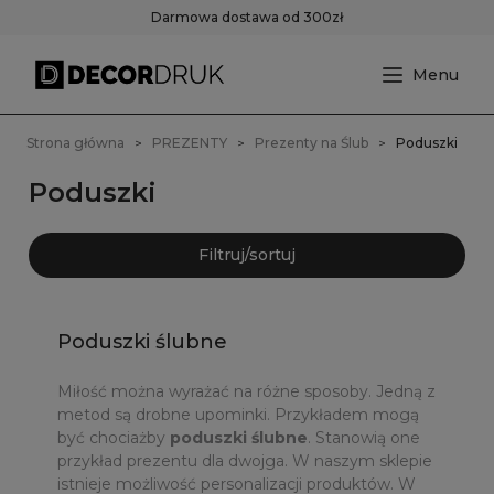
Darmowa dostawa od 300zł
Strona główna
PREZENTY
Prezenty na Ślub
Poduszki
Poduszki
Filtruj/sortuj
Poduszki ślubne
Miłość można wyrażać na różne sposoby. Jedną z
metod są drobne upominki. Przykładem mogą
być chociażby
poduszki ślubne
. Stanowią one
przykład prezentu dla dwojga. W naszym sklepie
istnieje możliwość personalizacji produktów. W