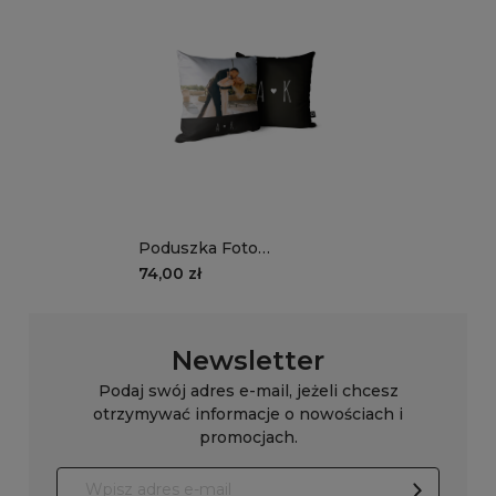
Poduszka Foto
#odcieniemiłosci - Czarny
74,00 zł
| Wasze zdjęcie i inicjały
Newsletter
Podaj swój adres e-mail, jeżeli chcesz
otrzymywać informacje o nowościach i
promocjach.