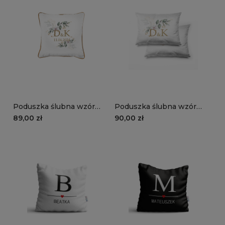
Poduszka ślubna wzór
Poduszka ślubna wzór
LS07 | subtelne ślubne
LS07 | subtelne ślubne
89,00 zł
90,00 zł
listki
listki