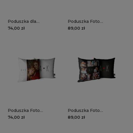
Poduszka dla
Poduszka Foto
zakochanych | uścisk dłoni
#odcieniemiłosci - Biały |
74,00 zł
89,00 zł
+ imiona
8 zdjęć + inicjały
Poduszka Foto
Poduszka Foto
#odcieniemiłosci - Biały |
#odcieniemiłosci - Czarny
74,00 zł
89,00 zł
Wasze zdjęcie i inicjały
| 8 zdjęć + inicjały