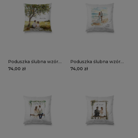
Poduszka ślubna wzór
Poduszka ślubna wzór
LS26 | para młoda na
LS25 | nowożeńcy na plaży
74,00 zł
74,00 zł
polanie