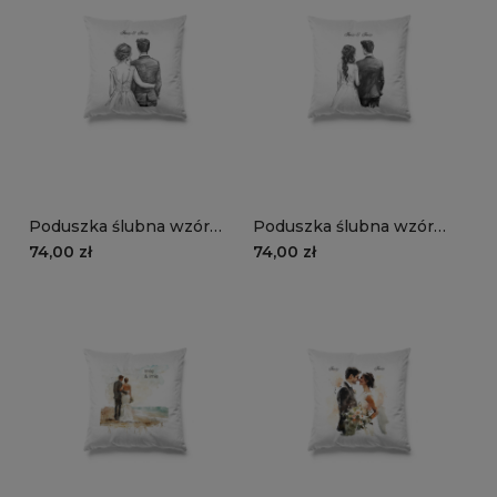
Poduszka ślubna wzór
Poduszka ślubna wzór
LS20 | młoda para szkic
LS19 | nowożeńcy szkic
74,00 zł
74,00 zł