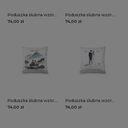
Poduszka ślubna wzór
Poduszka ślubna wzór
LS24 | rustykalna para
LS23 | para młoda na
74,00 zł
74,00 zł
młoda
huśtawce
Poduszka ślubna wzór
Poduszka ślubna wzór
LS22 | para młoda w
LS21 | sesja ślubna
74,00 zł
74,00 zł
górach