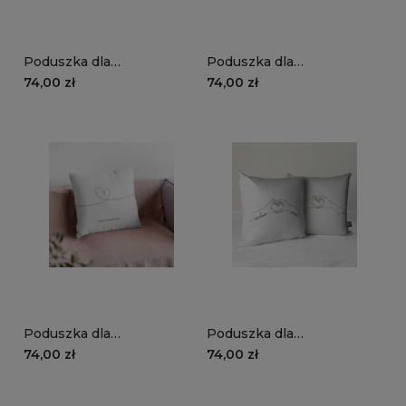
Poduszka dla
Poduszka dla
zakochanych | dotyk dłoni
zakochanych | pocałunek
74,00 zł
74,00 zł
+ imiona
+ imiona
Poduszka dla
Poduszka dla
zakochanych | serce +
zakochanych | serce z
74,00 zł
74,00 zł
imiona
dłoni + imiona