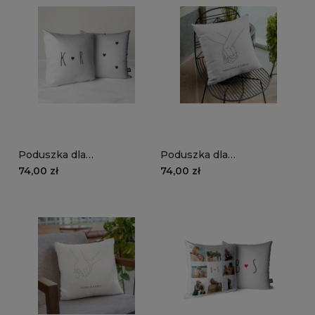
Poduszka dla
Poduszka dla
zakochanych | serduszka
zakochanych | splecione
74,00 zł
74,00 zł
+ inicjały
ręce + imiona