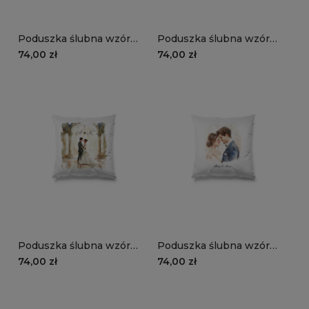
Poduszka ślubna wzór
Poduszka ślubna wzór
LS18 | młoda para na plaży
LS17 | przysięga
74,00 zł
74,00 zł
małżeńska
Poduszka ślubna wzór
Poduszka ślubna wzór
LS16 | sala balowa
LS14 | młoda para
74,00 zł
74,00 zł