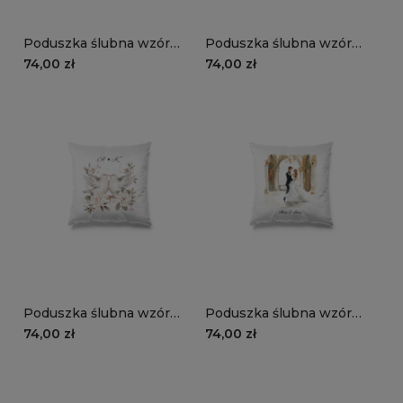
Poduszka ślubna wzór
Poduszka ślubna wzór
LS30 | obrączki
LS29 | gołąbki
74,00 zł
74,00 zł
Poduszka ślubna wzór
Poduszka ślubna wzór
LS28 | gołębie
LS27 | tańcząca para
74,00 zł
74,00 zł
młoda