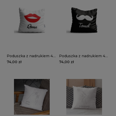
Poduszka z nadrukiem 40
Poduszka z nadrukiem 40
× 40 cm - USTA I IMIĘ |
× 40 cm - WĄS,
74,00 zł
74,00 zł
Projekt GRATIS!
MOUSTACHE | Projekt
GRATIS!