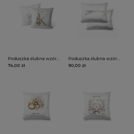
Poduszka ślubna wzór
Poduszka ślubna wzór
LS32 | złota literka
LS31 | złota młoda para
74,00 zł
90,00 zł