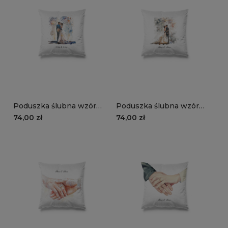
Poduszka ślubna wzór
Poduszka ślubna wzór
LS13 | noworoczni
LS12 | nowożeńcy
74,00 zł
74,00 zł
nowożeńcy