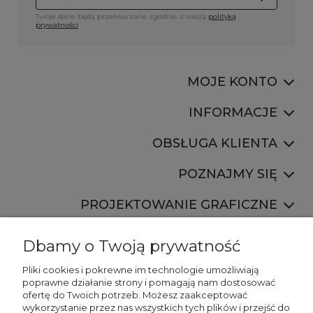
Twoje dane będą przetwarzane zgodnie z naszą
polityką
prywatności
MOJE KONTO
INFORMACJE
OBSŁUGA KLIENTA
POZNAJMY SIĘ
PROJEKTOWANIE GRAFICZNE
Dbamy o Twoją prywatność
Pliki cookies i pokrewne im technologie umożliwiają
poprawne działanie strony i pomagają nam dostosować
ofertę do Twoich potrzeb. Możesz zaakceptować
887 750 445
wykorzystanie przez nas wszystkich tych plików i przejść do