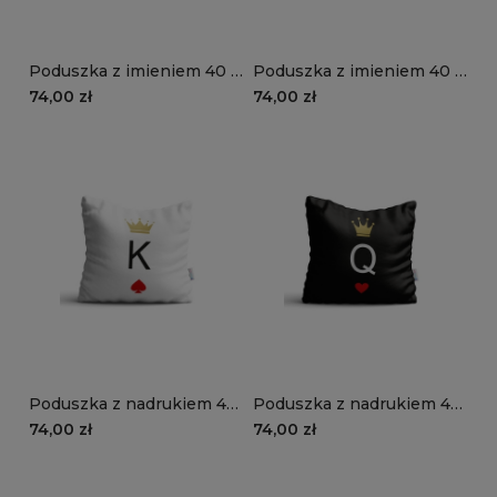
Poduszka z imieniem 40 ×
Poduszka z imieniem 40 ×
40 cm - LITERKA I IMIĘ |
40 cm - LITERKA I IMIĘ |
74,00 zł
74,00 zł
Projekt GRATIS!
Projekt GRATIS!
Poduszka z nadrukiem 40
Poduszka z nadrukiem 40
× 40 cm - PREZENT DLA
× 40 cm - PREZENT DLA
74,00 zł
74,00 zł
KRÓLA | Projekt GRATIS!
DAMY | Projekt GRATIS!