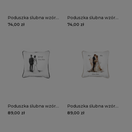
Poduszka ślubna wzór
Poduszka ślubna wzór
LS11 | akwarelowe dłonie
LS10 | splecione dłonie
74,00 zł
74,00 zł
Poduszka ślubna wzór
Poduszka ślubna wzór
LS09 | szkicowana młoda
LS08 | akwarelowa młoda
89,00 zł
89,00 zł
para
para