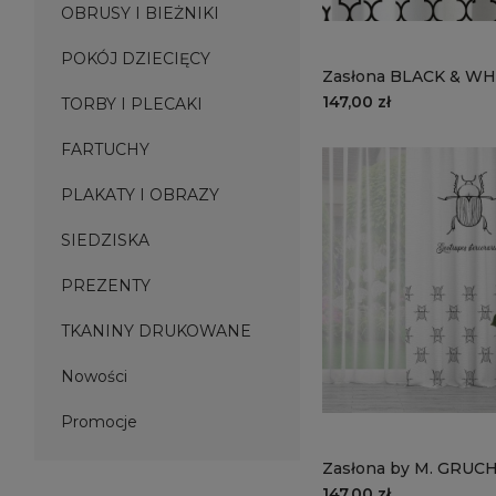
OBRUSY I BIEŻNIKI
POKÓJ DZIECIĘCY
Zasłona BLACK & WHITE
CB17 | marokański wz
147,00 zł
TORBY I PLECAKI
FARTUCHY
PLAKATY I OBRAZY
SIEDZISKA
PREZENTY
TKANINY DRUKOWANE
Nowości
Promocje
Zasłona by M. GRUCH
147,00 zł