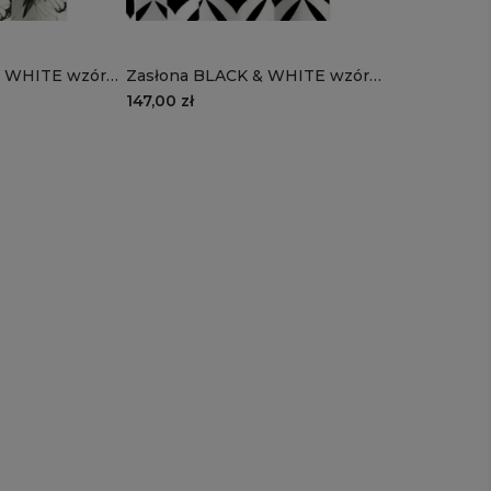
HITE wzór
Zasłona BLACK & WHITE wzór
łe motyle
CB10 | geometryczne retro
147,00 zł