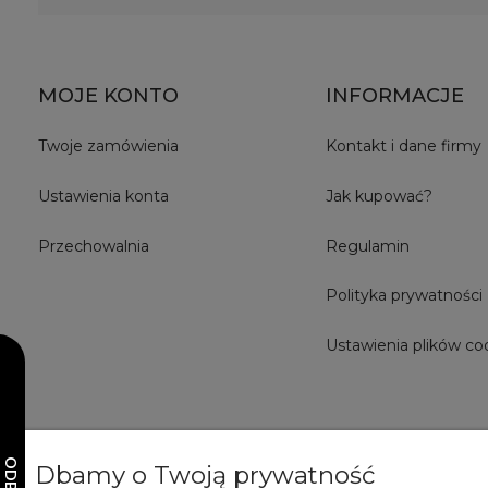
MOJE KONTO
INFORMACJE
Twoje zamówienia
Kontakt i dane firmy
Ustawienia konta
Jak kupować?
Przechowalnia
Regulamin
Polityka prywatności
Ustawienia plików co
Dbamy o Twoją prywatność