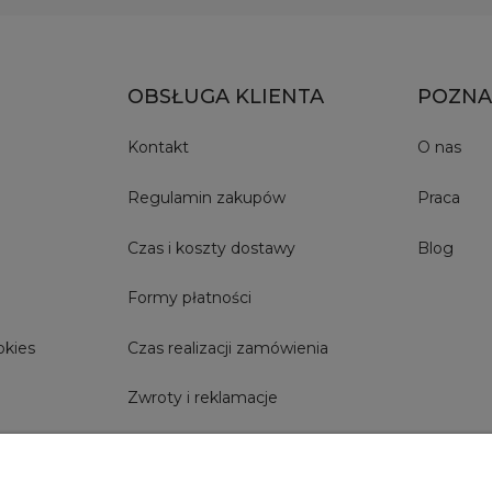
OBSŁUGA KLIENTA
POZNA
Kontakt
O nas
Regulamin zakupów
Praca
Czas i koszty dostawy
Blog
Formy płatności
okies
Czas realizacji zamówienia
Zwroty i reklamacje
Szybkie Zwroty