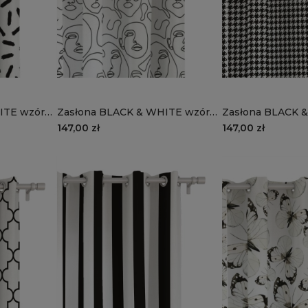
ITE wzór
Zasłona BLACK & WHITE wzór
Zasłona BLACK & W
CB25 | twarze
CB20 | pepitka
147,00 zł
147,00 zł