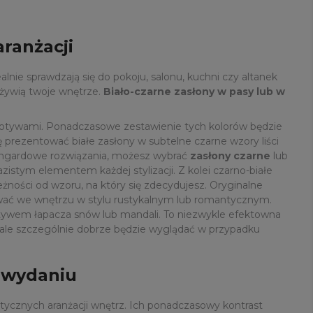
ranżacji
ie sprawdzają się do pokoju, salonu, kuchni czy altanek
ożywią twoje wnętrze.
Biało-czarne zasłony w pasy lub w
 motywami. Ponadczasowe zestawienie tych kolorów będzie
 prezentować białe zasłony w subtelne czarne wzory liści
 awangardowe rozwiązania, możesz wybrać
zasłony czarne
lub
istym elementem każdej stylizacji. Z kolei czarno-białe
ności od wzoru, na który się zdecydujesz. Oryginalne
ować we wnętrzu w stylu rustykalnym lub romantycznym.
ywem łapacza snów lub mandali. To niezwykle efektowna
 ale szczególnie dobrze będzie wyglądać w przypadku
m wydaniu
stycznych aranżacji wnętrz. Ich ponadczasowy kontrast