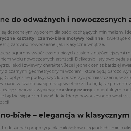
rne
do odważnych i nowoczesnych a
e
są doskonałym wyborem dla osób kochających minimalizm. Idealn
yczne kształty
i
czarno-białe motywy roślinne
i zwierzęce 
ełnią zarówno nowoczesne, jak i klasyczne wnętrze.
dziesz ogromny wybór czarno-białych zasłon z najróżniejszymi
iem wielu nowoczesnych aranżacji. Delikatnie i stylowo będą się
ętrzu lekki i zwiewny charakter. Jeżeli jednak cenisz bardziej
ony z czarnymi geometrycznymi wzorami, które będą bardzo wyraz
 Ci optycznie podwyższyć lub poszerzyć pomieszczenie, w zależ
mane w czarno-białej tonacji świetnie za to będą się prezent
anżację stworzysz wybierając
zasłony czarny
z orientalnym mot
knie będzie się prezentować do każdego nowoczesnego wnętrza,
acji.
rno-białe – elegancja w klasyczny
e
to doskonała propozycja dla miłośników eleganckich i minimali