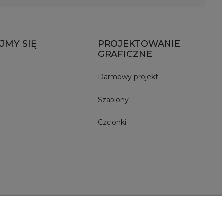
JMY SIĘ
PROJEKTOWANIE
GRAFICZNE
Darmowy projekt
Szablony
Czcionki