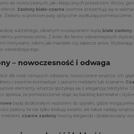
równo do nowoczesnych, jak i klasycznych przestrzeni. Wzory ge
 ofercie.
Zasłony biało-czarne
świetnie prezentują się w salonac
acje. Zasłony w pionowe pasy optycznie wydłużają pomieszczenie
bardziej subtelnego, idealnym rozwiązaniem będą
białe zasłony
ażdemu pomieszczeniu. Z kolei dla fanów odważniejszych styliza
mi motywami, takimi jak mandale czy łapacze snów. Wybierając ta
go odwiedzającego.
ony – nowoczesność i odwaga
bór dla osób ceniących odważne, nowoczesne wnętrza. Ich głę
teru i świetnie kontrastuje z jasnymi meblami lub ścianami.
Cza
 surowe elementy wnętrza spotykają się z elegancją tekstyliów
 co sprawia, że pomieszczenie staje się bardziej kameralne i stylo
urowe
będą doskonałym wyborem do sypialni, gdzie mogą pełnić 
bości zasłony te nie tylko blokują światło, ale także nadają wnę
i meblami,
czarne zasłony
tworzą elegancki i zbalansowany wys