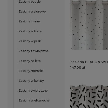
Zasłony boucle
Zasłony welurowe
Zasłony lniane
Zasłony w kratę
Zasłony w paski
Zasłony zewnętrzne
Zasłony na lato
Zasłona BLACK & WH
CB30 | kropki
147,00 zł
Zasłony morskie
Zasłony w kwiaty
Zasłony świąteczne
Zasłony wielkanocne