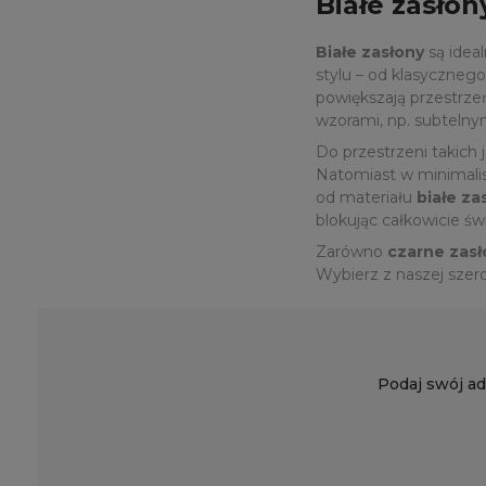
Białe zasłon
Białe zasłony
są idea
stylu – od klasyczne
powiększają przestrzeń
wzorami, np. subtelny
Do przestrzeni takich 
Natomiast w minimalis
od materiału
białe za
blokując całkowicie św
Zarówno
czarne zasł
Wybierz z naszej szero
Podaj swój ad