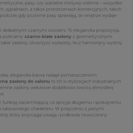
ometryczne, pasy, czy subtelne motywy roślinne – wszystko
h, sypialniach, a także przestrzeniach komercyjnych, takich
, podczas gdy poziome pasy sprawiają, że wnętrze wydaje
z delikatnymi czarnymi wzorami. To elegancka propozycja,
cji polecamy
czarno-białe zasłony
z geometrycznymi
kie zasłony, stworzysz wyrazisty, lecz harmonijny wystrój,
boka, elegancka barwa nadaje pomieszczeniom
rne zasłony do salonu
to hit w stylizacjach industrialnych
. Ciemne zasłony welurowe dodatkowo tworzą atmosferę
we.
funkcję zaciemniającą, co sprzyja długiemu i spokojnemu
trzu luksusowego charakteru. W połączeniu z jasnymi
trój, który przyciąga uwagę i podkreśla nowoczesny