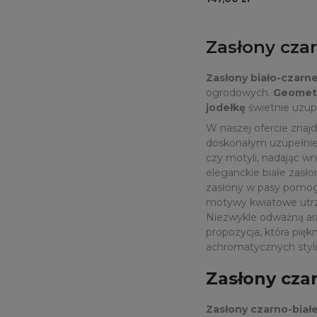
Zasłony cza
Zasłony biało-czarn
ogrodowych.
Geometr
jodełkę
świetnie uzup
W naszej ofercie znaj
doskonałym uzupełnien
czy motyli, nadając wn
eleganckie białe zasł
zasłony w pasy pomogą
motywy kwiatowe utrzy
Niezwykle odważną ar
propozycja, która pię
achromatycznych styliz
Zasłony cza
Zasłony czarno-biał