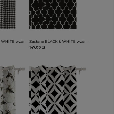
HITE wzór
Zasłona BLACK & WHITE wzór
CB18 | marokański wzór czarny
147,00 zł