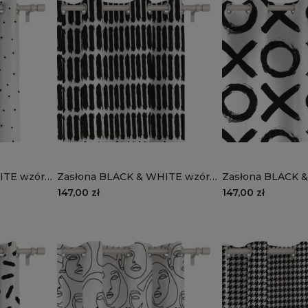
ITE wzór
Zasłona BLACK & WHITE wzór
Zasłona BLACK 
CB29 | kreseczki
CB28 | XOXO
147,00 zł
147,00 zł