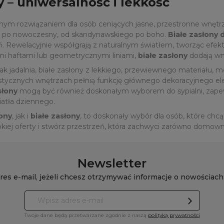
y – uniwersalność i lekkość
lnym rozwiązaniem dla osób ceniących jasne, przestronne wnętrz
go po nowoczesny, od skandynawskiego po boho.
Białe zasłony 
. Rewelacyjnie współgrają z naturalnym światłem, tworząc efekt 
mi haftami lub geometrycznymi liniami,
białe zasłony
dodają wnę
jak jadalnia, białe zasłony z lekkiego, przewiewnego materiału, mo
tycznych wnętrzach pełnią funkcję głównego dekoracyjnego ele
słony
mogą być również doskonałym wyborem do sypialni, zapew
iatła dziennego.
ony
, jak i
białe zasłony
, to doskonały wybór dla osób, które ch
kiej oferty i stwórz przestrzeń, która zachwyci zarówno domownik
Newsletter
res e-mail, jeżeli chcesz otrzymywać informacje o nowościach
Twoje dane będą przetwarzane zgodnie z naszą
polityką prywatności