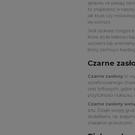
sprawia, że pasują za
to znajdziesz w naszej
jak biura czy restaur
się szersze.
Jeśli szukasz czegoś 
która doda lekkości k
wzorami lub orientalny
który zachwyci każde
Czarne zasł
Czarne zasłony
to wy
wyrafinowanego charak
oraz loftowych, gdzie
przytulności i luksusu,
Czarne zasłony wel
snu. Dzięki swojej gru
dodatkami, np. białym
charakter przestrzeni.