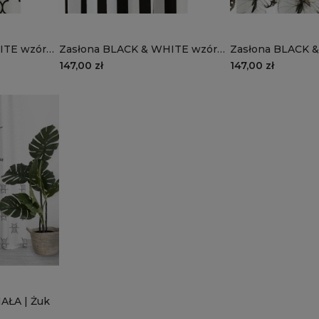
 wzór
Zasłona BLACK & WHITE wzór
Zasłona BLACK & W
ór biały
CB16 | pionowe pasy
CB15 | piękne bia
147,00 zł
147,00 zł
AŁA | Żuk