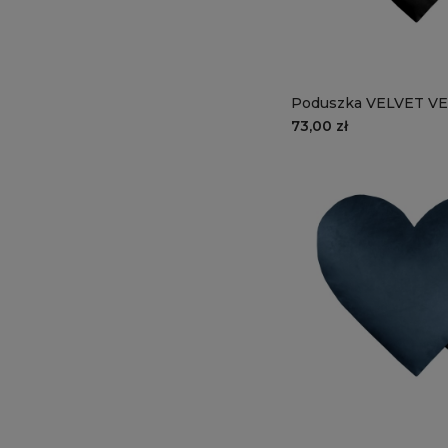
Poduszka VELVET VE
czarne serce
73,00 zł