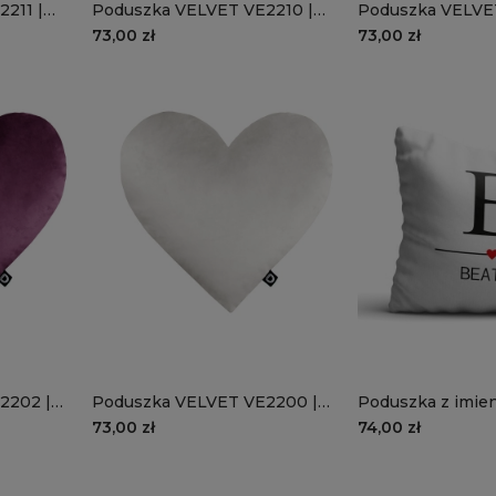
211 |
Poduszka VELVET VE2210 |
Poduszka VELVE
beżowe serce
jasnobrązowe se
73,00 zł
73,00 zł
2202 |
Poduszka VELVET VE2200 |
Poduszka z imie
ce
białe serce
- LITERKA I IMIĘ 
73,00 zł
74,00 zł
GRATIS!