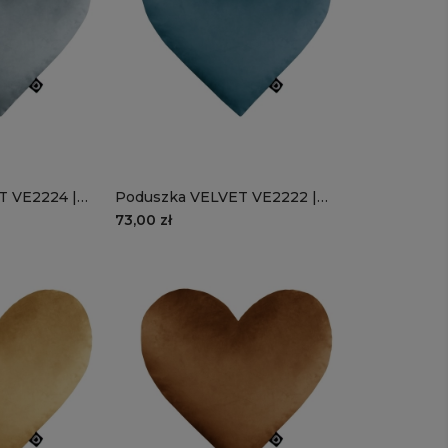
T VE2224 |
Poduszka VELVET VE2222 |
serce
morskie serce
73,00 zł