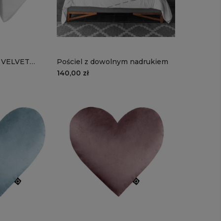
e VELVET
Pościel z dowolnym nadrukiem
erce
140,00 zł