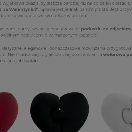
wyjątkowa okazja, by jeszcze bardziej niż na co dzień okazać sw
t na Walentynki?
". Sprawa jest jednak bardzo prosta. Jest oczywi
 butelką wina, a także symboliczny prezent.
nie pomagamy, szyjąc personalizowane
poduszki ze zdjęciem
dowolnym nadrukiem, o wymarzonym kształcie.
 klasyczne, eleganckie i ponadczasowe rozwiązania przygotowa
ru. Nie musisz więc ograniczać się do czerwieni, a
welurowa p
salonu lub sypialni.