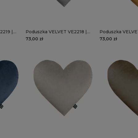
2219 |
Poduszka VELVET VE2218 |
Poduszka VELVET
szare serce
musztardowe se
73,00 zł
73,00 zł