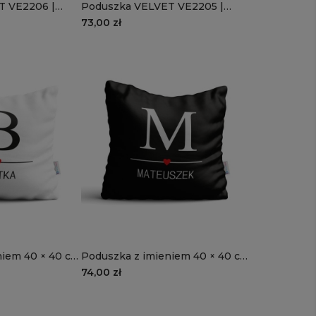
T VE2206 |
Poduszka VELVET VE2205 |
rce
brązowe serce
73,00 zł
niem 40 × 40 cm
Poduszka z imieniem 40 × 40 cm
| Projekt
- LITERKA I IMIĘ | Projekt
74,00 zł
GRATIS!