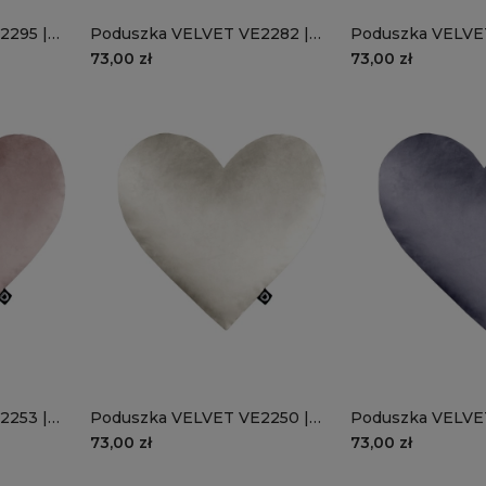
2295 |
Poduszka VELVET VE2282 |
Poduszka VELVE
piaskowe serce
błękitne serce
73,00 zł
73,00 zł
2253 |
Poduszka VELVET VE2250 |
Poduszka VELVE
kremowe serce
lawendowe serc
73,00 zł
73,00 zł