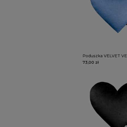
Poduszka VELVET VE
niebieskie serce
73,00 zł