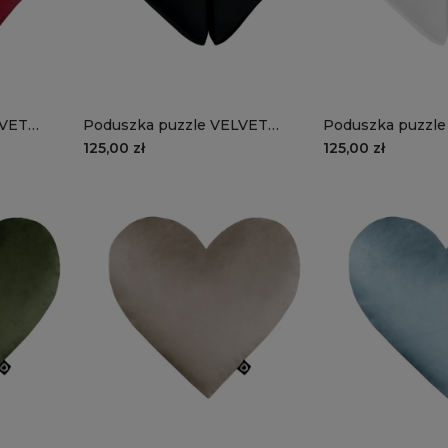
LVET
Poduszka puzzle VELVET
Poduszka puzzl
erce
VE2219 | czarne serce
VE2200 | białe s
125,00 zł
125,00 zł