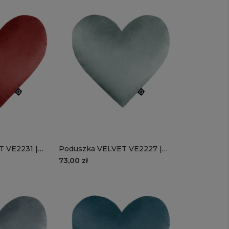
 VE2231 |
Poduszka VELVET VE2227 |
miętowe serce
73,00 zł