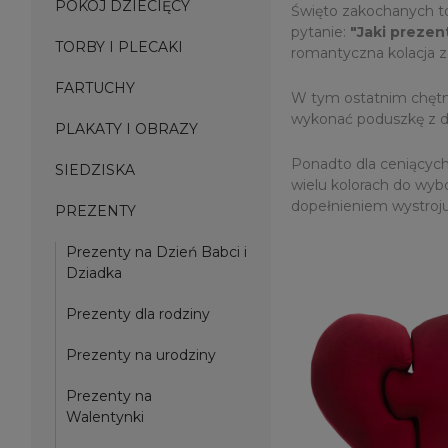
POKÓJ DZIECIĘCY
Święto zakochanych to 
pytanie:
"Jaki prezen
TORBY I PLECAKI
romantyczna kolacja z
FARTUCHY
W tym ostatnim chęt
wykonać poduszkę z 
PLAKATY I OBRAZY
Ponadto dla ceniących
SIEDZISKA
wielu kolorach do wybo
dopełnieniem wystroju 
PREZENTY
Prezenty na Dzień Babci i
Dziadka
Prezenty dla rodziny
Prezenty na urodziny
Prezenty na
Walentynki