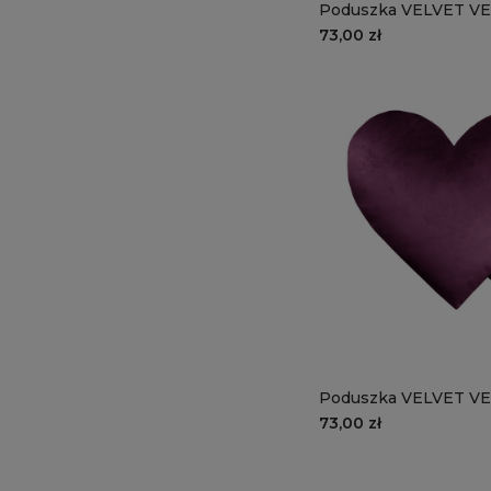
Poduszka VELVET VE2
granatowe serce
73,00 zł
Poduszka VELVET VE
ciemnofioletowe ser
73,00 zł