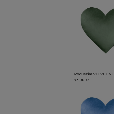
Poduszka VELVET VE
zielone serce
73,00 zł