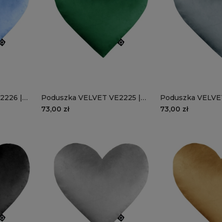
2226 |
Poduszka VELVET VE2225 |
Poduszka VELVE
butelkowe serce
szaroniebieskie 
73,00 zł
73,00 zł