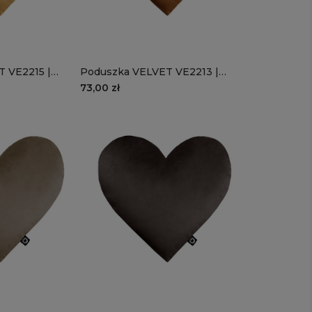
 VE2215 |
Poduszka VELVET VE2213 |
rce
karmelowe serce
73,00 zł