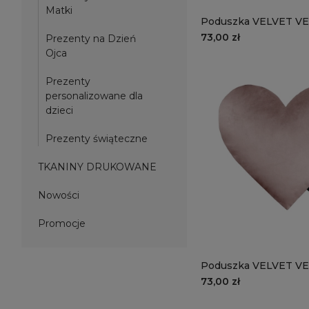
Matki
Poduszka VELVET VE
oliwkowe serce
73,00 zł
Prezenty na Dzień
Ojca
Prezenty
personalizowane dla
dzieci
Prezenty świąteczne
TKANINY DRUKOWANE
Nowości
Promocje
Poduszka VELVET VE
jasnoróżowe serce
73,00 zł