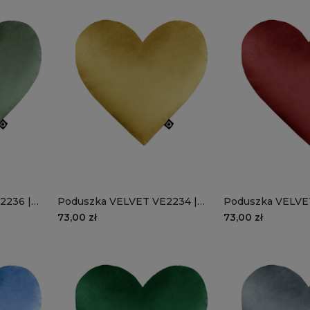
2236 |
Poduszka VELVET VE2234 |
Poduszka VELVET
żółte serce
czerwone serce
73,00 zł
73,00 zł