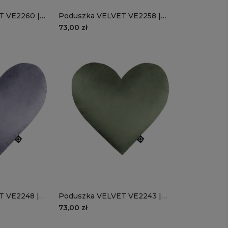
T VE2260 |
Poduszka VELVET VE2258 |
pudrowo - różowe serce
73,00 zł
T VE2248 |
Poduszka VELVET VE2243 |
e
szałwiowe serce
73,00 zł