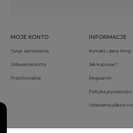
MOJE KONTO
INFORMACJE
Twoje zamówienia
Kontakt i dane firmy
Ustawienia konta
Jak kupować?
Przechowalnia
Regulamin
Polityka prywatności
Ustawienia plików co