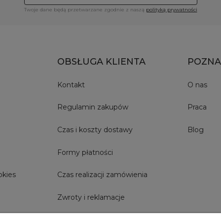
Twoje dane będą przetwarzane zgodnie z naszą
polityką prywatności
OBSŁUGA KLIENTA
POZNA
Kontakt
O nas
Regulamin zakupów
Praca
Czas i koszty dostawy
Blog
Formy płatności
okies
Czas realizacji zamówienia
Zwroty i reklamacje
Szybkie Zwroty