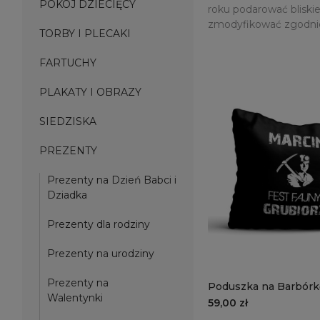
POKÓJ DZIECIĘCY
roku podarować bliski
zmodyfikować zgodnie
TORBY I PLECAKI
FARTUCHY
PLAKATY I OBRAZY
SIEDZISKA
PREZENTY
Prezenty na Dzień Babci i
Dziadka
Prezenty dla rodziny
Prezenty na urodziny
Prezenty na
Poduszka na Barbórk
Walentynki
Gruchała | fest fajny 
59,00 zł
imieniem