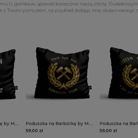
emu Ci górnikowi, sprawdź koniecznie naszą ofertę. Dodatkowym
 z Twoim pomysłem, na przykład dodając imię obdarowanego n
ę by M.
Poduszka na Barbórkę by M.
Poduszka na Bar
grubiorz z
Sługa | górniczy stan
Sługa | jestem g
59,00 zł
59,00 zł