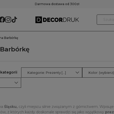
Darmowa dostawa od 300zł
na Barbórkę
 Barbórkę
Kategorie: Prezenty [...]
Kolor: (wybierz)
 na
Śląsku,
czyli miejscu silnie związanym z górnictwem. Wpisuje
tów, z których każdy doskonale sprawdzi się jako wyjątkowy
prez