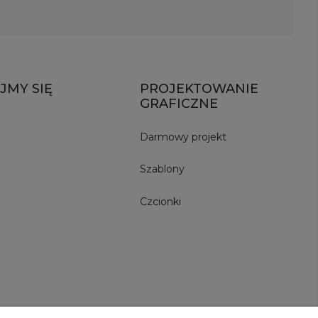
JMY SIĘ
PROJEKTOWANIE
GRAFICZNE
Darmowy projekt
Szablony
Czcionki