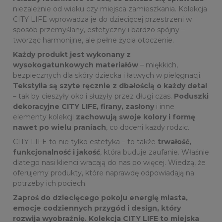
niezależnie od wieku czy miejsca zamieszkania. Kolekcja
CITY LIFE wprowadza je do dziecięcej przestrzeni w
sposób przemyślany, estetyczny i bardzo spójny –
tworząc harmonijne, ale pełne życia otoczenie.
Każdy produkt jest wykonany z
wysokogatunkowych materiałów
– miękkich,
bezpiecznych dla skóry dziecka i łatwych w pielęgnacji.
Tekstylia są szyte ręcznie z dbałością o każdy detal
– tak by cieszyły oko i służyły przez długi czas.
Poduszki
dekoracyjne CITY LIFE, firany, zasłony
i inne
elementy kolekcji
zachowują swoje kolory i formę
nawet po wielu praniach
, co doceni każdy rodzic.
CITY LIFE to nie tylko estetyka – to także
trwałość,
funkcjonalność i jakość
, która buduje zaufanie. Właśnie
dlatego nasi klienci wracają do nas po więcej. Wiedzą, że
oferujemy produkty, które naprawdę odpowiadają na
potrzeby ich pociech.
Zaproś do dziecięcego pokoju energię miasta,
emocje codziennych przygód i design, który
rozwija wyobraźnię. Kolekcja CITY LIFE to miejska