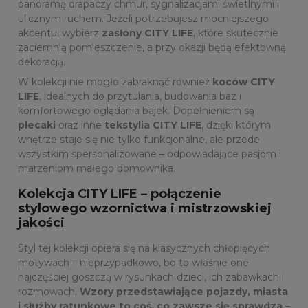
panoramą drapaczy chmur, sygnalizacjami świetlnymi i
ulicznym ruchem. Jeżeli potrzebujesz mocniejszego
akcentu, wybierz
zasłony CITY LIFE
, które skutecznie
zaciemnią pomieszczenie, a przy okazji będą efektowną
dekoracją.
W kolekcji nie mogło zabraknąć również
koców CITY
LIFE
, idealnych do przytulania, budowania baz i
komfortowego oglądania bajek. Dopełnieniem są
plecaki
oraz inne
tekstylia CITY LIFE
, dzięki którym
wnętrze staje się nie tylko funkcjonalne, ale przede
wszystkim spersonalizowane – odpowiadające pasjom i
marzeniom małego domownika.
Kolekcja CITY LIFE – połączenie
stylowego wzornictwa i mistrzowskiej
jakości
Styl tej kolekcji opiera się na klasycznych chłopięcych
motywach – nieprzypadkowo, bo to właśnie one
najczęściej goszczą w rysunkach dzieci, ich zabawkach i
rozmowach.
Wzory przedstawiające pojazdy, miasta
i służby ratunkowe to coś, co zawsze się sprawdza
–