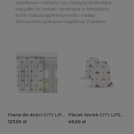
ratunkowe i militarne czy maszyny budowlane –
wszystko to zostało zamknięte w tekstyliach,
które rozbudzają kreatywność i nadają
dziecięcemu pokojowi wyjątkowy charakter.
Firana dla dzieci CITY LIFE
Plecak Worek CITY LIFE
wzór D258 | autka
wzór D258 | autka
127,00 zł
49,00 zł