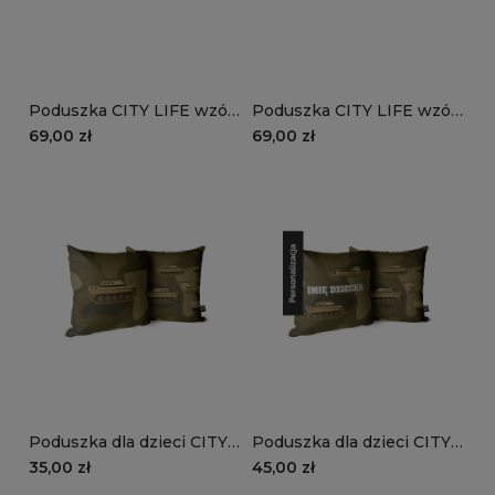
Poduszka CITY LIFE wzór
Poduszka CITY LIFE wzór
D1193D | czołg
D1193D | pojazd
69,00 zł
69,00 zł
opancerzony
Poduszka dla dzieci CITY
Poduszka dla dzieci CITY
LIFE wzór D119 | moro
LIFE wzór D119 z imieniem
35,00 zł
45,00 zł
khaki
| moro khaki