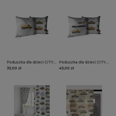
Poduszka dla dzieci CITY
Poduszka dla dzieci CITY
LIFE wzór D121 | szare
LIFE wzór D121 z imieniem
35,00 zł
45,00 zł
moro
| szare moro