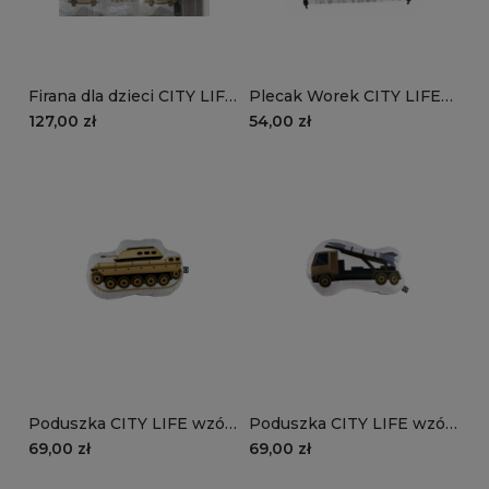
Firana dla dzieci CITY LIFE
Plecak Worek CITY LIFE
wzór D121 | szare moro
wzór D121 z imieniem |
127,00 zł
54,00 zł
szare moro
Poduszka CITY LIFE wzór
Poduszka CITY LIFE wzór
D1213D | czołg
D1213D | wyrzutnia rakiet
69,00 zł
69,00 zł