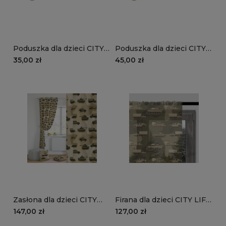
Poduszka dla dzieci CITY
Poduszka dla dzieci CITY
LIFE wzór D120 |
LIFE wzór D120 z
35,00 zł
45,00 zł
piaskowe moro
imieniem | piaskowe moro
Zasłona dla dzieci CITY
Firana dla dzieci CITY LIFE
LIFE wzór D120 |
wzór D119 | moro khaki
147,00 zł
127,00 zł
piaskowe moro