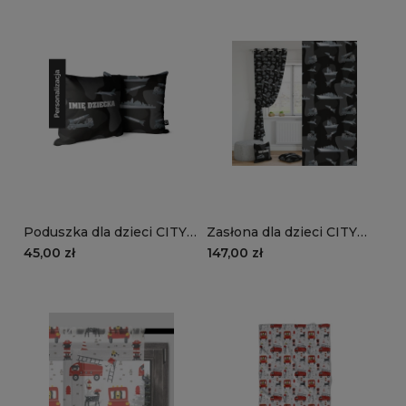
Poduszka dla dzieci CITY
Zasłona dla dzieci CITY
LIFE wzór D118 z imieniem
LIFE wzór D118 | czarne
45,00 zł
147,00 zł
| czarne moro
moro