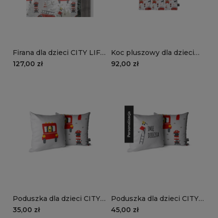
Firana dla dzieci CITY LIFE
Koc pluszowy dla dzieci
wzór D116 | strażackie
CITY LIFE wzór D116 |
127,00 zł
92,00 zł
pieski
strażackie pieski
Poduszka dla dzieci CITY
Poduszka dla dzieci CITY
LIFE wzór D116 |
LIFE wzór D116 z imieniem
35,00 zł
45,00 zł