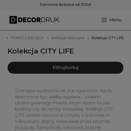
Darmowa dostawa od 300zł
na
POKÓJ DZIECIĘCY
Kolekcje dziecięce
Kolekcja CITY LIFE
Kolekcja CITY LIFE
Filtruj/sortuj
Dziecięca wyobraźnia nie zna ograniczeń. Każdy
dzień może być wielką wyprawą – czasem
ulicami gwarnego miasta, innym razem na plac
budowy czy do remizy strażackiej. Kolekcja CITY
LIFE została stworzona z myślą o tych małych
odkrywcach, którzy widzą świat przez pryzmat
przygody. Samochody, wieżowce, pojazdy