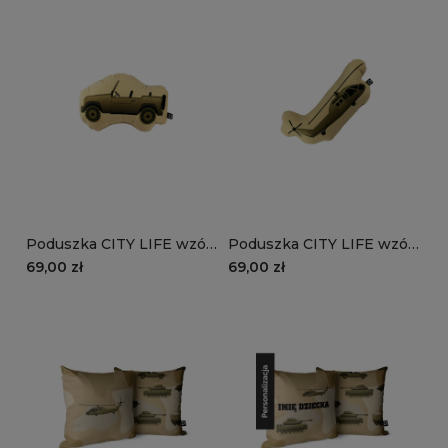
Poduszka CITY LIFE wzór
Poduszka CITY LIFE wzór
D1203D | jeep
D1203D | wojskowy
69,00 zł
69,00 zł
helikopter