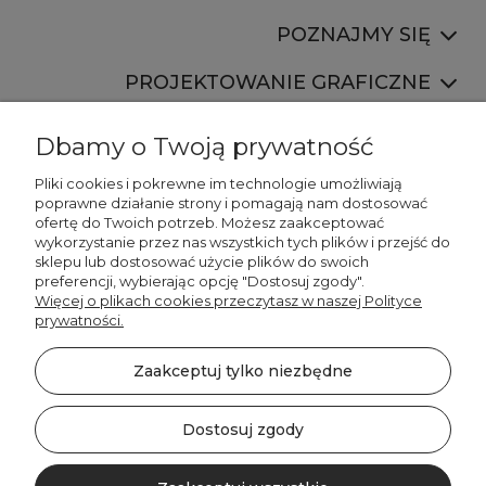
POZNAJMY SIĘ
PROJEKTOWANIE GRAFICZNE
Dbamy o Twoją prywatność
Pliki cookies i pokrewne im technologie umożliwiają
poprawne działanie strony i pomagają nam dostosować
ofertę do Twoich potrzeb. Możesz zaakceptować
887 750 445
wykorzystanie przez nas wszystkich tych plików i przejść do
536 346 177
sklepu lub dostosować użycie plików do swoich
preferencji, wybierając opcję "Dostosuj zgody".
Więcej o plikach cookies przeczytasz w naszej Polityce
prywatności.
Zaakceptuj tylko niezbędne
©2026 Wszelkie Prawa Zastrzeżone | DECORDRUK
Szablon Minimalist by
Ecommercy
Dostosuj zgody