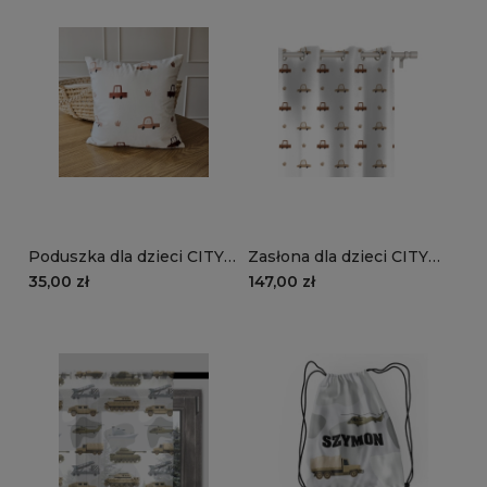
Poduszka dla dzieci CITY
Zasłona dla dzieci CITY
LIFE wzór D258 | autka
LIFE wzór D258 | autka
35,00 zł
147,00 zł