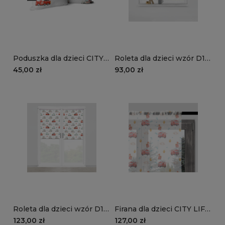
Poduszka dla dzieci CITY
Roleta dla dzieci wzór D115
LIFE wzór D115 z imieniem
o wysokości 150 cm |
45,00 zł
93,00 zł
| pojazdy służb
pojazdy służb
ratowniczych
ratowniczych
Roleta dla dzieci wzór D115
Firana dla dzieci CITY LIFE
o wysokości 220 cm |
wzór D114 | strażackie
123,00 zł
127,00 zł