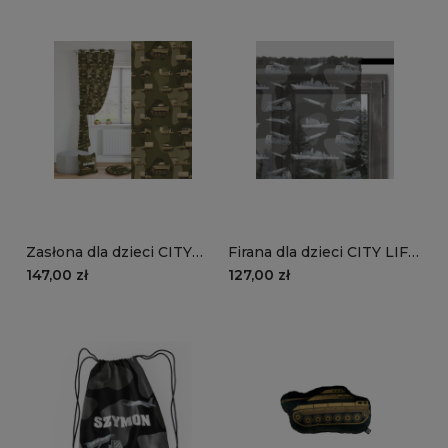
Zasłona dla dzieci CITY
Firana dla dzieci CITY LIFE
LIFE wzór D119 | moro
wzór D118 | czarne moro
147,00 zł
127,00 zł
khaki