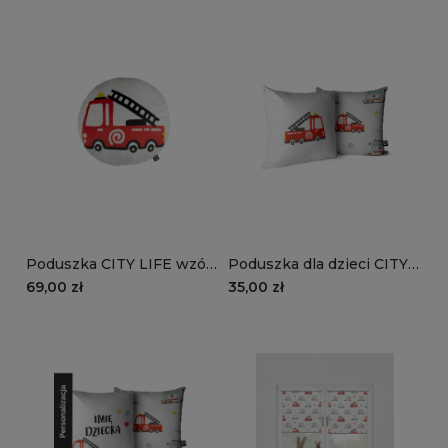
pojazdy służb
policyjny
ratowniczych
Poduszka CITY LIFE wzór
Poduszka dla dzieci CITY
D1153D | wóz strażacki
LIFE wzór D115 | pojazdy
69,00 zł
35,00 zł
służb ratowniczych