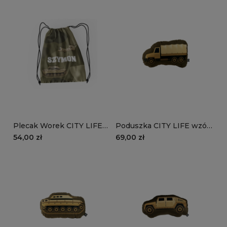
Plecak Worek CITY LIFE
Poduszka CITY LIFE wzór
wzór D119 z imieniem |
D1193D | ciężarówka
54,00 zł
69,00 zł
moro khaki