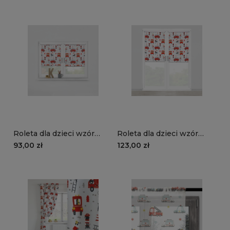
strażackie pieski
| strażackie pieski
Roleta dla dzieci wzór
Roleta dla dzieci wzór
D116 o wysokości 150 cm |
D116 o wysokości 220 cm |
93,00 zł
123,00 zł
strażackie pieski
strażackie pieski