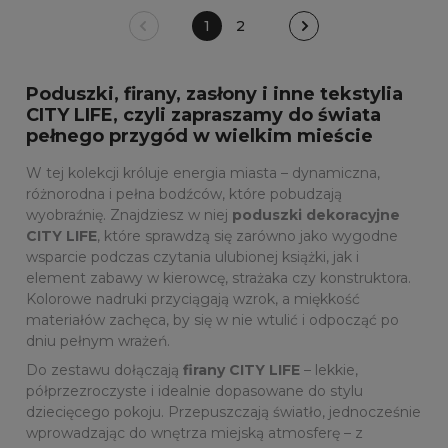
pojazdy służb
zwierzątka
1
2
ratowniczych
Poduszki, firany, zasłony i inne tekstylia
CITY LIFE, czyli zapraszamy do świata
pełnego przygód w wielkim mieście
W tej kolekcji króluje energia miasta – dynamiczna,
różnorodna i pełna bodźców, które pobudzają
wyobraźnię. Znajdziesz w niej
poduszki dekoracyjne
CITY LIFE
, które sprawdzą się zarówno jako wygodne
wsparcie podczas czytania ulubionej książki, jak i
element zabawy w kierowcę, strażaka czy konstruktora.
Kolorowe nadruki przyciągają wzrok, a miękkość
materiałów zachęca, by się w nie wtulić i odpocząć po
dniu pełnym wrażeń.
Do zestawu dołączają
firany CITY LIFE
– lekkie,
półprzezroczyste i idealnie dopasowane do stylu
dziecięcego pokoju. Przepuszczają światło, jednocześnie
wprowadzając do wnętrza miejską atmosferę – z