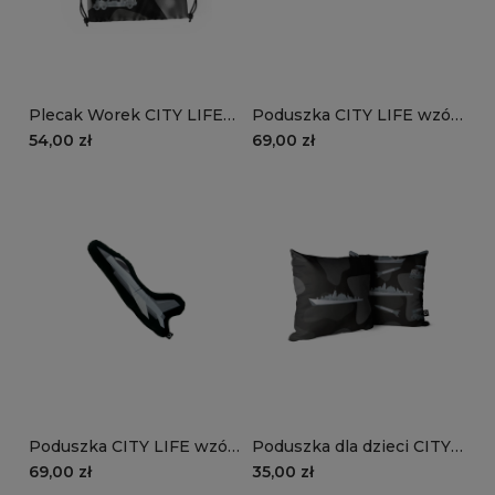
Plecak Worek CITY LIFE
Poduszka CITY LIFE wzór
wzór D118 z imieniem |
D1183D | czołg
54,00 zł
69,00 zł
czarne moro
Poduszka CITY LIFE wzór
Poduszka dla dzieci CITY
D1183D | samolot
LIFE wzór D118 | czarne
69,00 zł
35,00 zł
moro