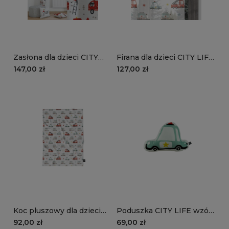
Zasłona dla dzieci CITY
Firana dla dzieci CITY LIFE
LIFE wzór D116 |
wzór D115 | pojazdy służb
147,00 zł
127,00 zł
strażackie pieski
ratowniczych
Koc pluszowy dla dzieci
Poduszka CITY LIFE wzór
CITY LIFE wzór D115 |
D1153D | samochód
92,00 zł
69,00 zł