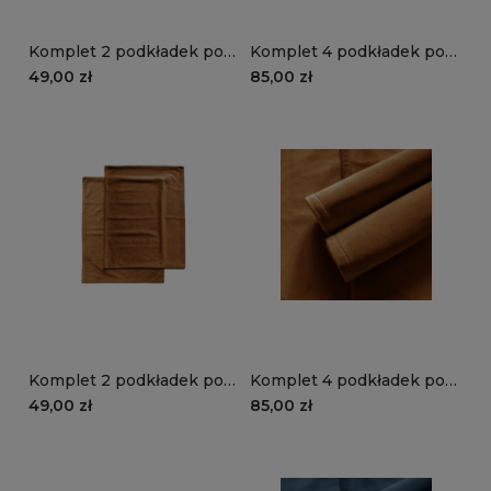
Komplet 2 podkładek pod
Komplet 4 podkładek pod
talerze VELVET VE2215 |
talerze VELVET VE2215 |
49,00 zł
85,00 zł
musztarda
musztarda
Komplet 2 podkładek pod
Komplet 4 podkładek pod
talerze VELVET VE2213 |
talerze VELVET VE2213 |
49,00 zł
85,00 zł
karmelowy
karmelowy