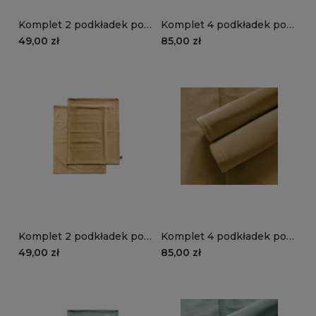
Komplet 2 podkładek pod
Komplet 4 podkładek pod
talerze VELVET VE2231 |
talerze VELVET VE2231 |
49,00 zł
85,00 zł
czerwony
czerwony
Komplet 2 podkładek pod
Komplet 4 podkładek pod
talerze VELVET VE2228 |
talerze VELVET VE2228 |
49,00 zł
85,00 zł
słoneczny
słoneczny