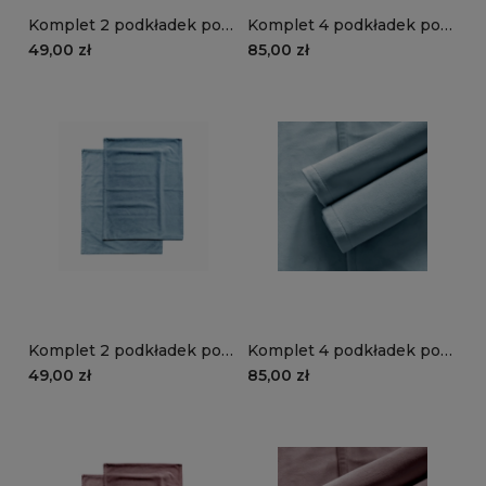
Komplet 2 podkładek pod
Komplet 4 podkładek pod
talerze VELVET VE2267 |
talerze VELVET VE2267 |
49,00 zł
85,00 zł
rubinowy
rubinowy
Komplet 2 podkładek pod
Komplet 4 podkładek pod
talerze VELVET VE2260 |
talerze VELVET VE2260 |
49,00 zł
85,00 zł
błękitny
błękitny