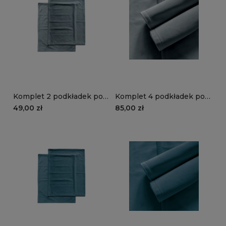
Komplet 2 podkładek pod
Komplet 4 podkładek pod
talerze VELVET VE2224 |
talerze VELVET VE2224 |
49,00 zł
85,00 zł
szaroniebieski
szaroniebieski