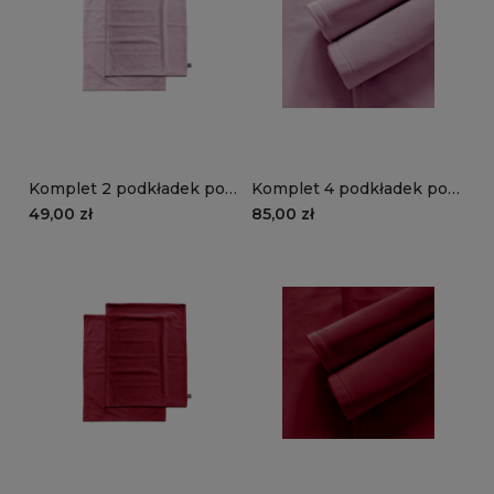
Komplet 2 podkładek pod
Komplet 4 podkładek pod
talerze VELVET VE2269 |
talerze VELVET VE2269 |
49,00 zł
85,00 zł
różowy
różowy