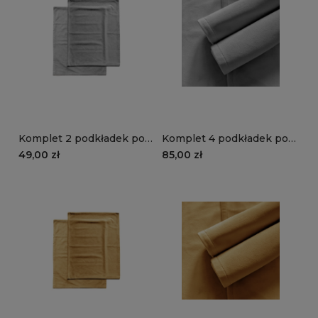
Komplet 2 podkładek pod
Komplet 4 podkładek pod
talerze VELVET VE2218 |
talerze VELVET VE2218 |
49,00 zł
85,00 zł
szary
szary