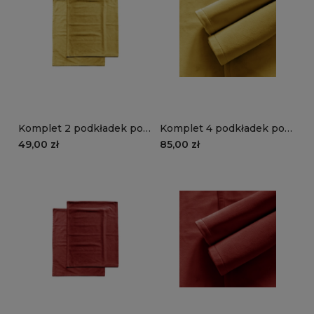
Komplet 2 podkładek pod
Komplet 4 podkładek pod
talerze VELVET VE2234 |
talerze VELVET VE2234 |
49,00 zł
85,00 zł
żółty
żółty