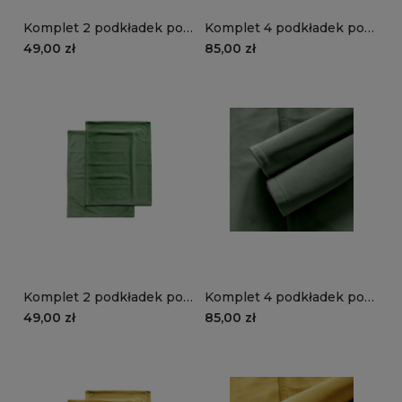
Komplet 2 podkładek pod
Komplet 4 podkładek pod
talerze VELVET VE2243 |
talerze VELVET VE2243 |
49,00 zł
85,00 zł
szałwia
szałwia
Komplet 2 podkładek pod
Komplet 4 podkładek pod
talerze VELVET VE2236 |
talerze VELVET VE2236 |
49,00 zł
85,00 zł
zielony
zielony