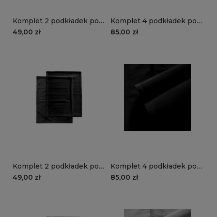
Komplet 2 podkładek pod
Komplet 4 podkładek pod
talerze VELVET VE2222 |
talerze VELVET VE2222 |
49,00 zł
85,00 zł
morski
morski
Komplet 2 podkładek pod
Komplet 4 podkładek pod
talerze VELVET VE2219 |
talerze VELVET VE2219 |
49,00 zł
85,00 zł
czarny
czarny