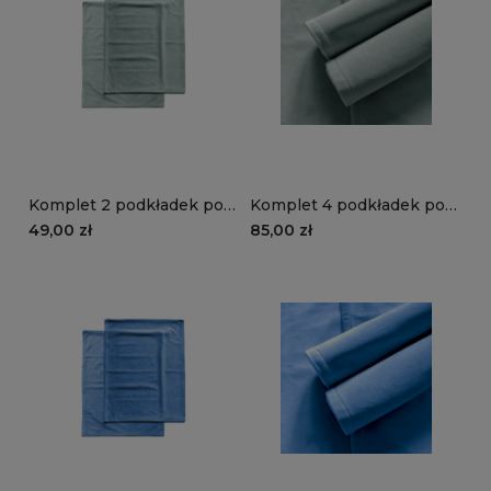
Komplet 2 podkładek pod
Komplet 4 podkładek pod
talerze VELVET VE2227 |
talerze VELVET VE2227 |
49,00 zł
85,00 zł
miętowy
miętowy