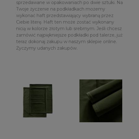
sprzedawane w opakowaniach po dwie sztuki. Na
Twoje życzenie na podkładkach możemy
wykonać haft przedstawiający wybraną przez
Ciebie literę. Haft ten może zostać wykonany
nicią w kolorze złotym lub srebrnym. Jeśli chcesz
zamówić najpiękniejsze podkładki pod talerze, już
teraz dokonaj zakupu w naszym sklepie online.
Życzymy udanych zakupów.