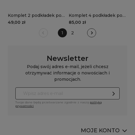
Komplet 2 podkładek pod
Komplet 4 podkładek pod
talerze VELVET VE2210 |
talerze VELVET VE2210 |
49,00 zł
85,00 zł
beż
beż
1
2
Newsletter
Podaj swój adres e-mail, jeżeli chcesz
otrzymywać informacje o nowościach i
promocjach.
Twoje dane będą przetwarzane zgodnie z naszą
polityką
prywatności
MOJE KONTO