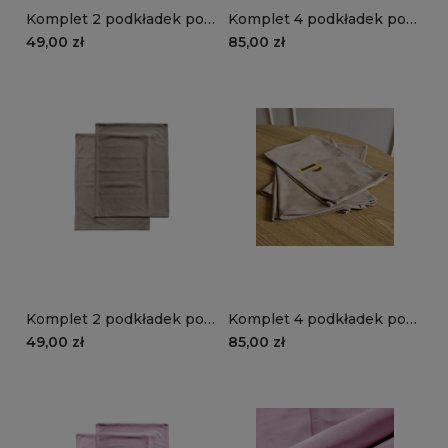
Komplet 2 podkładek pod
Komplet 4 podkładek pod
talerze VELVET VE2295 |
talerze VELVET VE2295 |
49,00 zł
85,00 zł
oliwkowy
oliwkowy
Komplet 2 podkładek pod
Komplet 4 podkładek pod
talerze VELVET VE2282 |
talerze VELVET VE2282 |
49,00 zł
85,00 zł
piaskowy
piaskowy