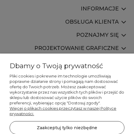
INFORMACJE
OBSŁUGA KLIENTA
POZNAJMY SIĘ
PROJEKTOWANIE GRAFICZNE
Dbamy o Twoją prywatność
Pliki cookies i pokrewne im technologie umożliwiają
poprawne działanie strony i pomagają nam dostosować
ofertę do Twoich potrzeb. Możesz zaakceptować
887 750 445
wykorzystanie przez nas wszystkich tych plików i przejść do
536 346 177
sklepu lub dostosować użycie plików do swoich
preferencji, wybierając opcję "Dostosuj zgody".
Więcej o plikach cookies przeczytasz w naszej Polityce
prywatności.
Zaakceptuj tylko niezbędne
©2026 Wszelkie Prawa Zastrzeżone | DECORDRUK