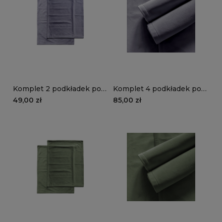
Komplet 2 podkładek pod
Komplet 4 podkładek pod
talerze VELVET VE2248 |
talerze VELVET VE2248 |
49,00 zł
85,00 zł
lawendowy
lawendowy