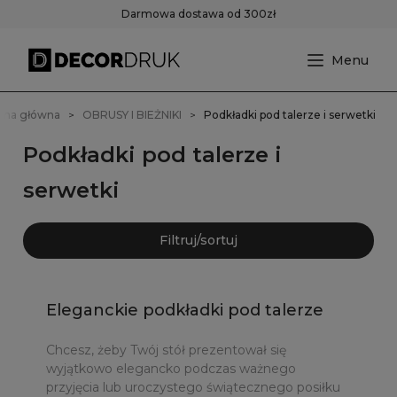
Darmowa dostawa od 300zł
ona główna
OBRUSY I BIEŻNIKI
Podkładki pod talerze i serwetki
Podkładki pod talerze i
serwetki
Filtruj/sortuj
Eleganckie podkładki pod talerze
Chcesz, żeby Twój stół prezentował się
wyjątkowo elegancko podczas ważnego
przyjęcia lub uroczystego świątecznego posiłku