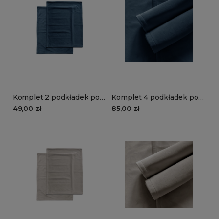
Komplet 2 podkładek pod
Komplet 4 podkładek pod
talerze VELVET VE2211 |
talerze VELVET VE2211 |
49,00 zł
85,00 zł
granat
granat