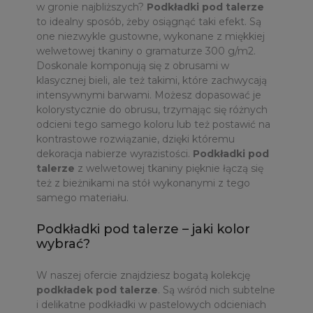
w gronie najbliższych?
Podkładki pod talerze
to idealny sposób, żeby osiągnąć taki efekt. Są
one niezwykle gustowne, wykonane z miękkiej
welwetowej tkaniny o gramaturze 300 g/m2.
Doskonale komponują się z obrusami w
klasycznej bieli, ale też takimi, które zachwycają
intensywnymi barwami. Możesz dopasować je
kolorystycznie do obrusu, trzymając się różnych
odcieni tego samego koloru lub też postawić na
kontrastowe rozwiązanie, dzięki któremu
dekoracja nabierze wyrazistości.
Podkładki pod
talerze
z welwetowej tkaniny pięknie łączą się
też z bieżnikami na stół wykonanymi z tego
samego materiału.
Podkładki pod talerze – jaki kolor
wybrać?
W naszej ofercie znajdziesz bogatą kolekcję
podkładek pod talerze
. Są wśród nich subtelne
i delikatne podkładki w pastelowych odcieniach