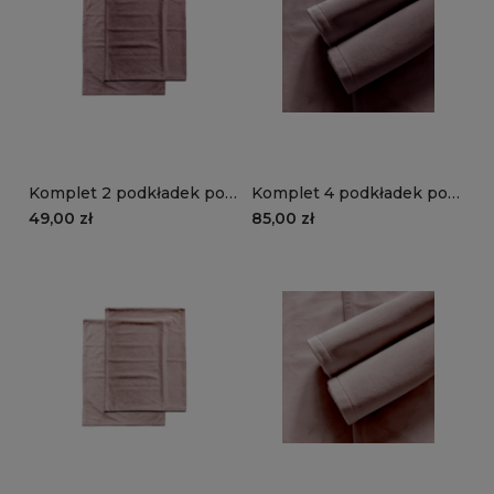
Komplet 2 podkładek pod
Komplet 4 podkładek pod
talerze VELVET VE2258 |
talerze VELVET VE2258 |
49,00 zł
85,00 zł
pudrowy róż
pudrowy róż