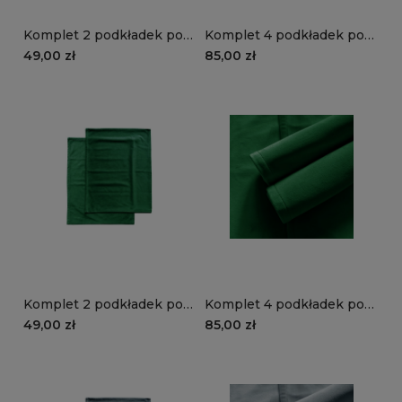
Komplet 2 podkładek pod
Komplet 4 podkładek pod
talerze VELVET VE2226 |
talerze VELVET VE2226 |
49,00 zł
85,00 zł
niebieski
niebieski
Komplet 2 podkładek pod
Komplet 4 podkładek pod
talerze VELVET VE2225 |
talerze VELVET VE2225 |
49,00 zł
85,00 zł
butelkowa zieleń
butelkowa zieleń