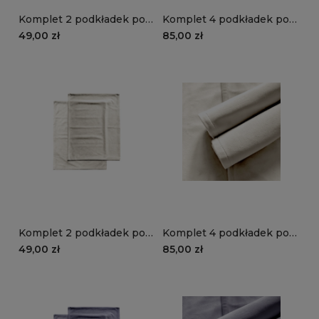
Komplet 2 podkładek pod
Komplet 4 podkładek pod
talerze VELVET VE2253 |
talerze VELVET VE2253 |
49,00 zł
85,00 zł
jasny róż
jasny róż
Komplet 2 podkładek pod
Komplet 4 podkładek pod
talerze VELVET VE2250 |
talerze VELVET VE2250 |
49,00 zł
85,00 zł
kremowy
kremowy