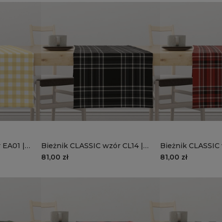
 EA01 |
Bieżnik CLASSIC wzór CL14 |
Bieżnik CLASSIC 
Czarna krata
Czerwona krata
81,00 zł
81,00 zł