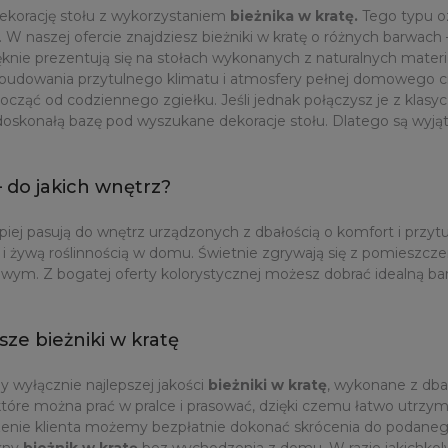
ekorację stołu z wykorzystaniem
bieżnika w kratę.
Tego typu oz
W naszej ofercie znajdziesz bieżniki w kratę o różnych barwach 
knie prezentują się na stołach wykonanych z naturalnych materia
o budowania przytulnego klimatu i atmosfery pełnej domowego cie
ocząć od codziennego zgiełku. Jeśli jednak połączysz je z kla
 doskonałą bazę pod wyszukane dekoracje stołu. Dlatego są wyją
– do jakich wnętrz?
piej pasują do wnętrz urządzonych z dbałością o komfort i przy
 żywą roślinnością w domu. Świetnie zgrywają się z pomieszczen
towym. Z bogatej oferty kolorystycznej możesz dobrać idealną ba
ze bieżniki w kratę
 wyłącznie najlepszej jakości
bieżniki w kratę
, wykonane z dba
tóre można prać w pralce i prasować, dzięki czemu łatwo utrzymuj
zenie klienta możemy bezpłatnie dokonać skrócenia do podaneg
ękny
bieżnik w kratę
bez wychodzenia z domu. W razie jakichko