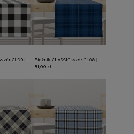
 wzór CL09 |
Bieżnik CLASSIC wzór CL08 |
a
niebieska krata
81,00 zł