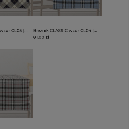
wzór CL05 |
Bieżnik CLASSIC wzór CL04 |
karo na
błękitna krata
81,00 zł