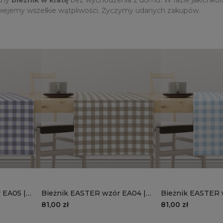
wiejemy wszelkie wątpliwości. Życzymy udanych zakupów.
 EA05 |
Bieżnik EASTER wzór EA04 |
Bieżnik EASTER 
piaskowa kratka
błękitna kratka
81,00 zł
81,00 zł