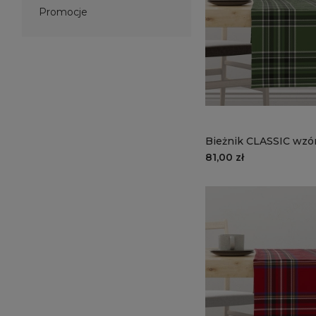
Promocje
Bieżnik CLASSIC wzór
Zielona krata
81,00 zł