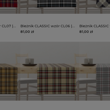
 CL07 |
Bieżnik CLASSIC wzór CL06 |
Bieżnik CLASSIC 
szara krata z niebieskimi pasami
granatowa krata 
81,00 zł
81,00 zł
kremowym tle