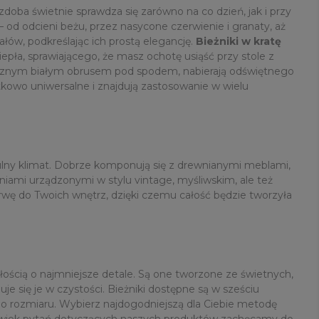
doba świetnie sprawdza się zarówno na co dzień, jak i przy
– od odcieni beżu, przez nasycone czerwienie i granaty, aż
łów, podkreślając ich prostą elegancję.
Bieżniki w kratę
pła, sprawiającego, że masz ochotę usiąść przy stole z
sycznym białym obrusem pod spodem, nabierają odświętnego
tkowo uniwersalne i znajdują zastosowanie w wielu
tulny klimat. Dobrze komponują się z drewnianymi meblami,
iami urządzonymi w stylu vintage, myśliwskim, ale też
rwę do Twoich wnętrz, dzięki czemu całość będzie tworzyła
łością o najmniejsze detale. Są one tworzone ze świetnych,
e się je w czystości. Bieżniki dostępne są w sześciu
o rozmiaru. Wybierz najdogodniejszą dla Ciebie metodę
lwiek pytań dotyczących naszych produktów zachęcamy do