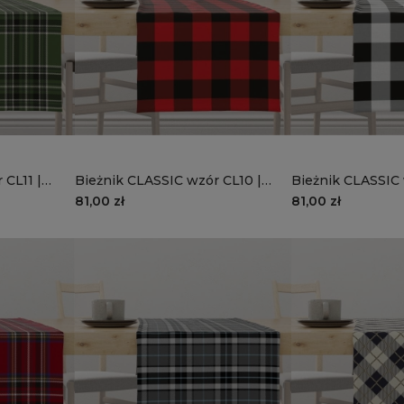
 CL11 |
Bieżnik CLASSIC wzór CL10 |
Bieżnik CLASSIC
czarno-czerwona krata
czarno-biała krat
81,00 zł
81,00 zł