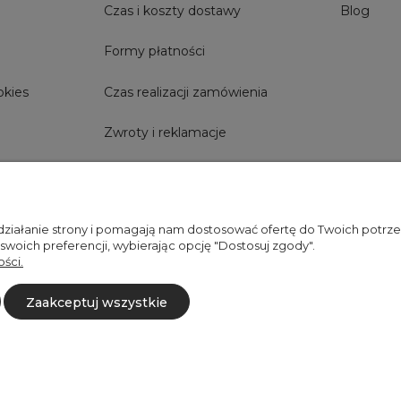
Czas i koszty dostawy
Blog
Formy płatności
okies
Czas realizacji zamówienia
Zwroty i reklamacje
Szybkie Zwroty
 działanie strony i pomagają nam dostosować ofertę do Twoich potr
 swoich preferencji, wybierając opcję "Dostosuj zgody".
887 750 445
536 346 177
ści.
Zaakceptuj wszystkie
Sklep internetowy Shoper Premium