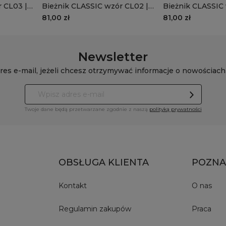
 CL03 |
Bieżnik CLASSIC wzór CL02 |
Bieżnik CLASSIC 
beżowa krata z czerwonym
szara krata
81,00 zł
81,00 zł
Newsletter
res e-mail, jeżeli chcesz otrzymywać informacje o nowościach
Twoje dane będą przetwarzane zgodnie z naszą
polityką prywatności
OBSŁUGA KLIENTA
POZNA
Kontakt
O nas
Regulamin zakupów
Praca