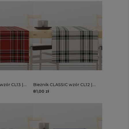
wzór CL13 |
Bieżnik CLASSIC wzór CL12 |
Beżowa krata
81,00 zł