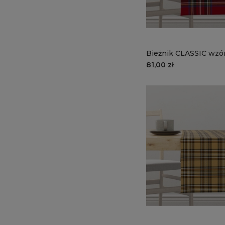
Bieżnik CLASSIC wzór
bordowa krata
81,00 zł