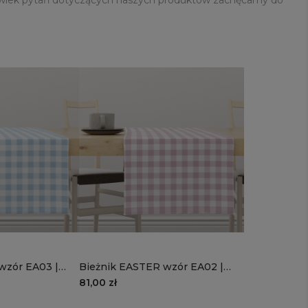
wzór EA03 |
Bieżnik EASTER wzór EA02 |
różowa kratka
81,00 zł