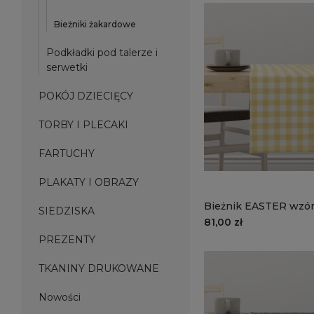
Bieżniki żakardowe
Podkładki pod talerze i
serwetki
POKÓJ DZIECIĘCY
TORBY I PLECAKI
FARTUCHY
PLAKATY I OBRAZY
Bieżnik EASTER wzór
SIEDZISKA
słoneczna kratka
81,00 zł
PREZENTY
TKANINY DRUKOWANE
Nowości