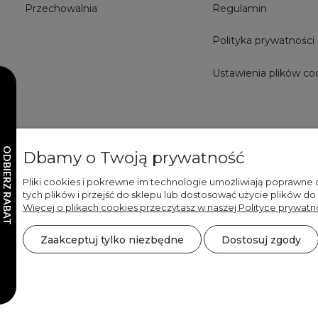
Przechowalnia
Regulamin
Polityka prywatności
Ustawienia plików co
Dbamy o Twoją prywatność
Pliki cookies i pokrewne im technologie umożliwiają poprawne
tych plików i przejść do sklepu lub dostosować użycie plików do
Więcej o plikach cookies przeczytasz w naszej Polityce prywatno
Zaakceptuj tylko niezbędne
Dostosuj zgody
©2026 Wszelkie Prawa Zastrzeżone | DECORDRUK