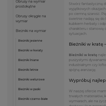
Obrusy na wymiar
Stwórz fantastyczną d
prostokątne
wyjątkowych okazjach. 
po ciemną szarość. Pię
Obrusy okrągłe na
świetnie nadają się d
wymiar
kubkiem herbaty i odp
charakteru i stanowią
Bieżniki na wymiar
sytuacjach.
Bieżniki jesienne
Bieżniki w kratę 
Bieżniki w kwiaty
Bieżniki w kratę
najle
puszystymi dywanami i
Bieżniki lniane
industrialnym czy lof
spójną aranżację.
Bieżniki letnie
Bieżniki welurowe
Wypróbuj najleps
Bieżniki w paski
W naszej ofercie mamy
trwałych materiałów, k
Bieżniki czarno-białe
wymiarach, ale na życ
dostawy i kup przepi