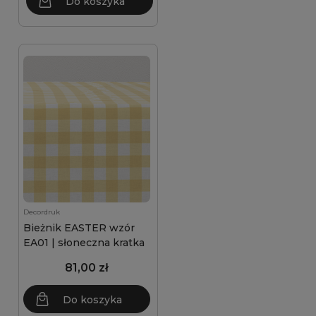
Do koszyka
Decordruk
Bieżnik EASTER wzór
EA01 | słoneczna kratka
81,00 zł
Do koszyka