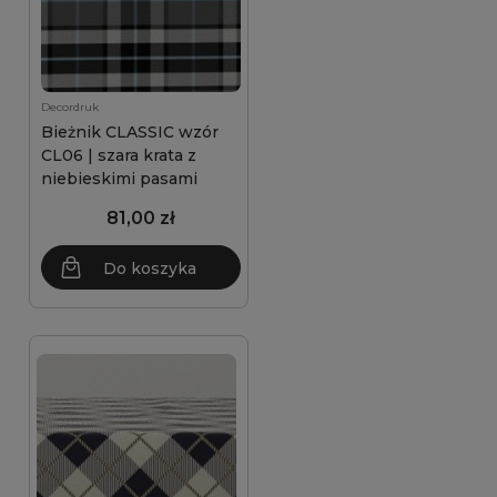
Decordruk
Bieżnik CLASSIC wzór
CL06 | szara krata z
niebieskimi pasami
81,00 zł
Do koszyka