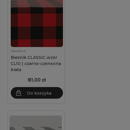
Decordruk
Bieżnik CLASSIC wzór
CL10 | czarno-czerwona
krata
81,00 zł
Do koszyka