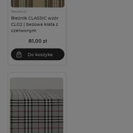
Decordruk
Bieżnik CLASSIC wzór
CL02 | beżowa krata z
czerwonym
81,00 zł
Do koszyka