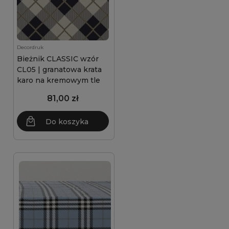
Decordruk
Bieżnik CLASSIC wzór
CL05 | granatowa krata
karo na kremowym tle
81,00 zł
Do koszyka