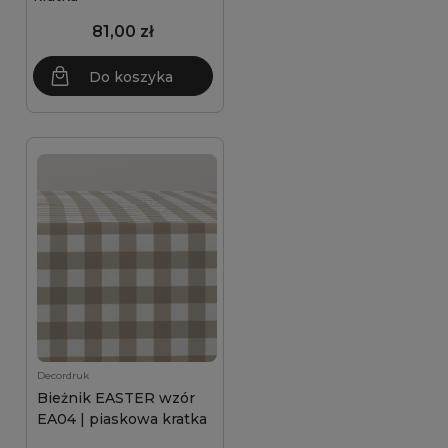
81,00 zł
Do koszyka
Decordruk
Bieżnik EASTER wzór
EA04 | piaskowa kratka