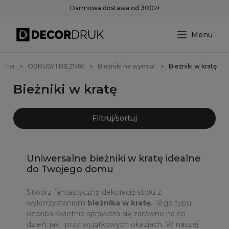
Darmowa dostawa od 300zł
łówna
OBRUSY I BIEŻNIKI
Bieżniki na wymiar
Bieżniki w kratę
Bieżniki w kratę
Filtruj/sortuj
Uniwersalne bieżniki w kratę idealne
do Twojego domu
Stwórz fantastyczną dekorację stołu z
wykorzystaniem
bieżnika w kratę.
Tego typu
ozdoba świetnie sprawdza się zarówno na co
dzień, jak i przy wyjątkowych okazjach. W naszej