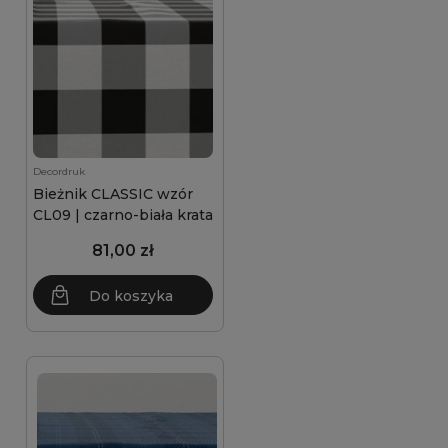
Decordruk
Bieżnik CLASSIC wzór
CL09 | czarno-biała krata
81,00 zł
Do koszyka