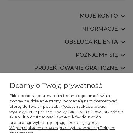
MOJE KONTO
INFORMACJE
OBSŁUGA KLIENTA
POZNAJMY SIĘ
PROJEKTOWANIE GRAFICZNE
Dbamy o Twoją prywatność
Pliki cookies i pokrewne im technologie umożliwiają
poprawne działanie strony i pomagają nam dostosować
ofertę do Twoich potrzeb. Możesz zaakceptować
887 750 445
wykorzystanie przez nas wszystkich tych plików i przejść do
536 346 177
sklepu lub dostosować użycie plików do swoich
preferencji, wybierając opcję "Dostosuj zgody".
Więcej o plikach cookies przeczytasz w naszej Polityce