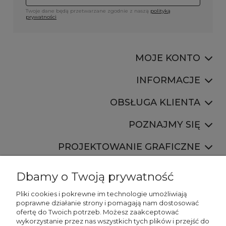
Twoje dane będą przetwarzane zgodnie z naszą
polityką
prywatności
MOJE KONTO
INFORMACJE
OBSŁUGA KLIENTA
POZNAJMY SIĘ
PROJEKTOWANIE GRAFICZNE
Dbamy o Twoją prywatność
Pliki cookies i pokrewne im technologie umożliwiają
poprawne działanie strony i pomagają nam dostosować
ofertę do Twoich potrzeb. Możesz zaakceptować
887 750 445
wykorzystanie przez nas wszystkich tych plików i przejść do