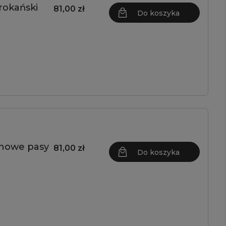
rokański
81,00 zł
Do koszyka
onowe pasy
81,00 zł
Do koszyka