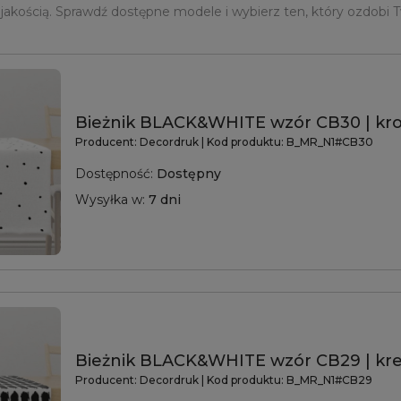
 jakością. Sprawdź dostępne modele i wybierz ten, który ozdobi T
Bieżnik BLACK&WHITE wzór CB30 | kro
Producent:
Decordruk
| Kod produktu:
B_MR_N1#CB30
Dostępność:
Dostępny
Wysyłka w:
7 dni
Bieżnik BLACK&WHITE wzór CB29 | kre
Producent:
Decordruk
| Kod produktu:
B_MR_N1#CB29