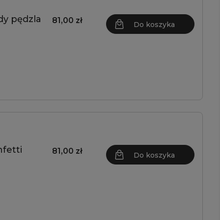
dy pędzla
81,00 zł
Do koszyka
fetti
81,00 zł
Do koszyka