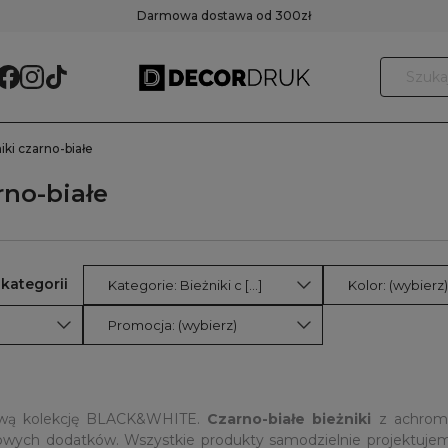
Darmowa dostawa od 300zł
iki czarno-białe
rno-białe
Kategorie: Bieżniki c [...]
Kolor: (wybierz)
Promocja: (wybierz)
kową kolekcję BLACK&WHITE.
Czarno-białe bieżniki
z achrom
sowych dodatków. Wszystkie produkty samodzielnie projektujem