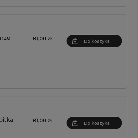
arze
81,00 zł
Do koszyka
pitka
81,00 zł
Do koszyka