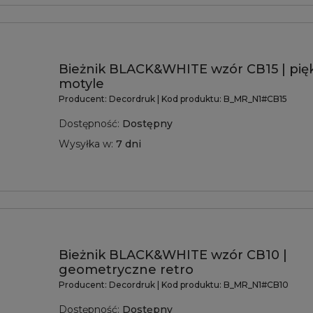
Bieżnik BLACK&WHITE wzór CB15 | pięk
motyle
Producent:
Decordruk
| Kod produktu:
B_MR_N1#CB15
Dostępność:
Dostępny
Wysyłka w:
7 dni
Bieżnik BLACK&WHITE wzór CB10 |
geometryczne retro
Producent:
Decordruk
| Kod produktu:
B_MR_N1#CB10
Dostępność:
Dostępny