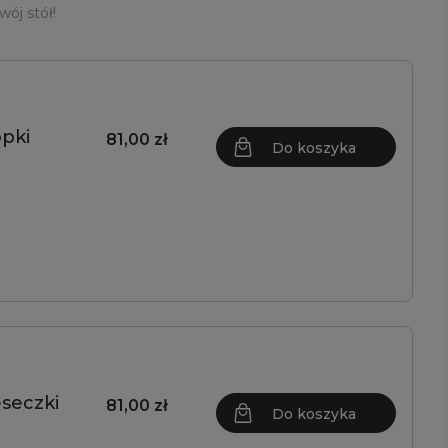
wój stół!
pki
81,00 zł
Do koszyka
seczki
81,00 zł
Do koszyka