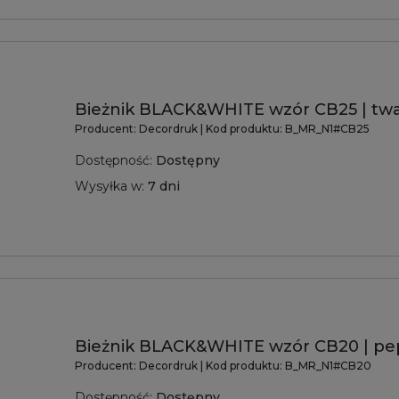
Bieżnik BLACK&WHITE wzór CB25 | tw
Producent:
Decordruk
| Kod produktu:
B_MR_N1#CB25
Dostępność:
Dostępny
Wysyłka w:
7 dni
Bieżnik BLACK&WHITE wzór CB20 | pe
Producent:
Decordruk
| Kod produktu:
B_MR_N1#CB20
Dostępność:
Dostępny