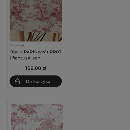
Decordruk
Obrus PARIS wzór PR07
| francuski sen
108,00 zł
Do koszyka