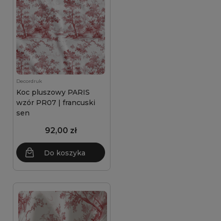
Decordruk
Koc pluszowy PARIS
wzór PR07 | francuski
sen
92,00 zł
Do koszyka