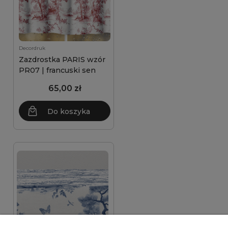
Decordruk
Zazdrostka PARIS wzór
PR07 | francuski sen
65,00 zł
Do koszyka