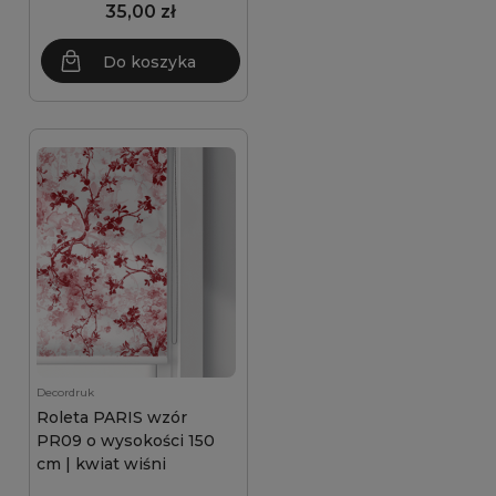
35,00 zł
Do koszyka
Decordruk
Roleta PARIS wzór
PR09 o wysokości 150
cm | kwiat wiśni