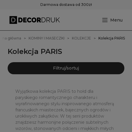
Darmowa dostawa od 300zł
rona główna
KOMINY I MASECZKI
KOLEKCJE
Kolekcja PARIS
Kolekcja PARIS
Filtruj/sortuj
Wyjątkowa kolekcja PARIS to hołd dla
paryskiego romantycznego charakteru i
wyrafinowanego stylu inspirowanego atmosferą
francuskich miasteczek, bajecznych ogrodów i
urokliwych zakątków. W tej serii produktów
znajdziesz harmonijne połączenie subtelnych
wzorów, stonowanych odcieni i miękkich miłych