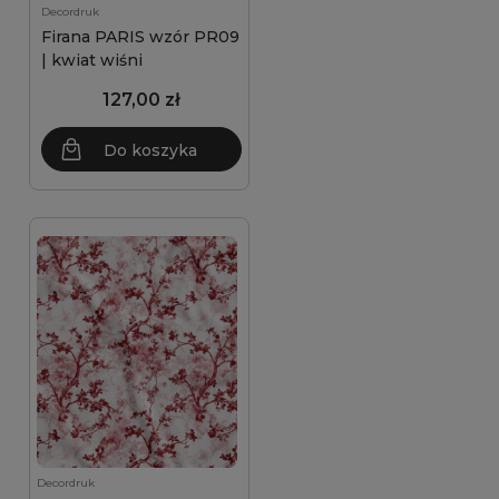
Decordruk
Firana PARIS wzór PR09
| kwiat wiśni
127,00 zł
Do koszyka
Decordruk