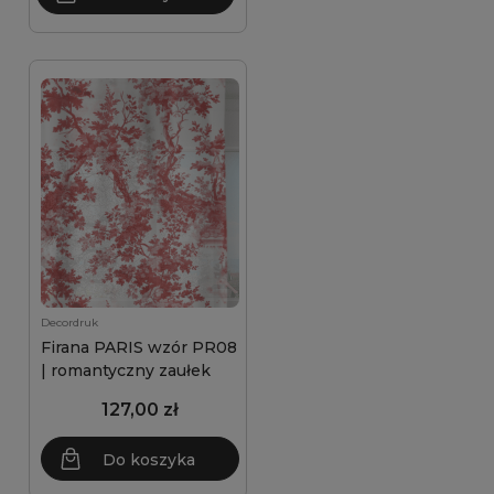
Decordruk
Firana PARIS wzór PR08
| romantyczny zaułek
127,00 zł
Do koszyka