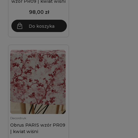
wzór PR09 | kwiat wiśni
98,00 zł
Do koszyka
Decordruk
Obrus PARIS wzór PR09
| kwiat wiśni