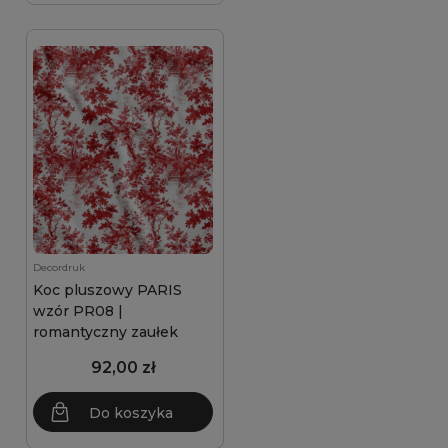
Decordruk
Koc pluszowy PARIS
wzór PR08 |
romantyczny zaułek
92,00 zł
Do koszyka