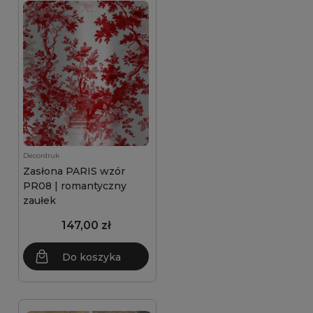
Decordruk
Zasłona PARIS wzór
PR08 | romantyczny
zaułek
147,00 zł
Do koszyka