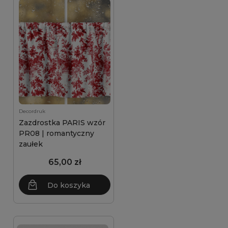
Decordruk
Zazdrostka PARIS wzór
PR08 | romantyczny
zaułek
65,00 zł
Do koszyka