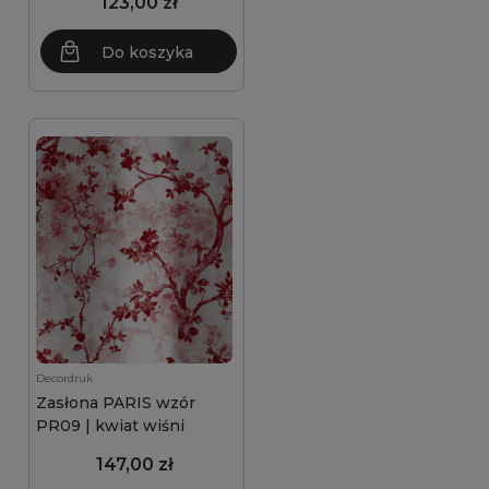
123,00 zł
Do koszyka
Decordruk
Zasłona PARIS wzór
PR09 | kwiat wiśni
147,00 zł