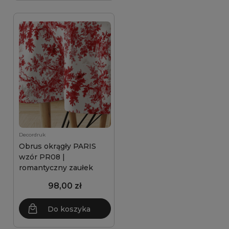
Decordruk
Obrus okrągły PARIS
wzór PR08 |
romantyczny zaułek
98,00 zł
Do koszyka