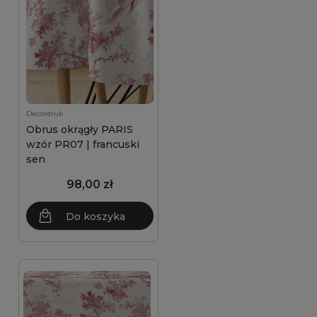
Decordruk
Obrus okrągły PARIS
wzór PR07 | francuski
sen
98,00 zł
Do koszyka