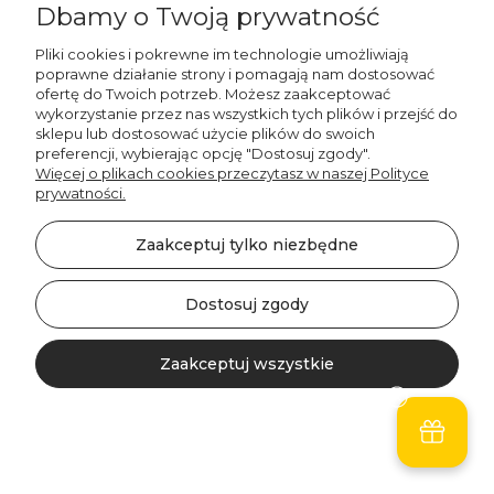
Dbamy o Twoją prywatność
Pliki cookies i pokrewne im technologie umożliwiają
poprawne działanie strony i pomagają nam dostosować
Decordruk
ofertę do Twoich potrzeb. Możesz zaakceptować
Bieżnik PARIS wzór
wykorzystanie przez nas wszystkich tych plików i przejść do
PR06 | bajkowy ogród
sklepu lub dostosować użycie plików do swoich
preferencji, wybierając opcję "Dostosuj zgody".
81,00 zł
Więcej o plikach cookies przeczytasz w naszej Polityce
prywatności.
Do koszyka
Zaakceptuj tylko niezbędne
Dostosuj zgody
Zaakceptuj wszystkie
Kontakt
Szukaj
Konto
Koszyk