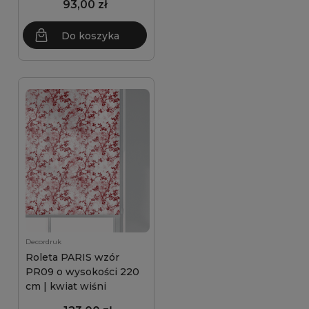
93,00 zł
Do koszyka
Decordruk
Roleta PARIS wzór
PR09 o wysokości 220
cm | kwiat wiśni