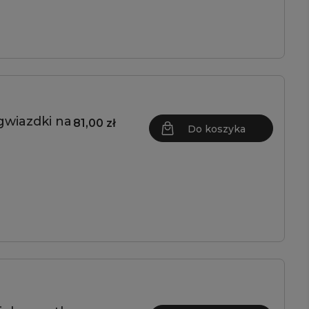
gwiazdki na
81,00 zł
Do koszyka