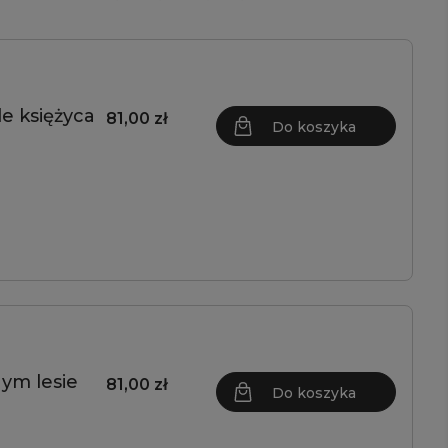
le księżyca
81,00 zł
Do koszyka
nym lesie
81,00 zł
Do koszyka