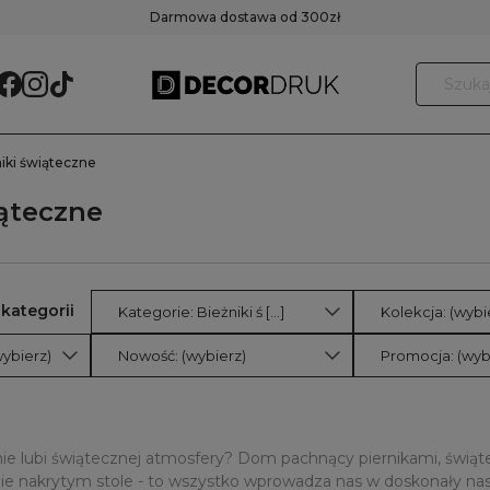
Darmowa dostawa od 300zł
iki świąteczne
iąteczne
Kategorie: Bieżniki ś [...]
Kolekcja: (wybi
ybierz)
Nowość: (wybierz)
Promocja: (wyb
nie lubi świątecznej atmosfery? Dom pachnący piernikami, świą
knie nakrytym stole - to wszystko wprowadza nas w doskonały nas