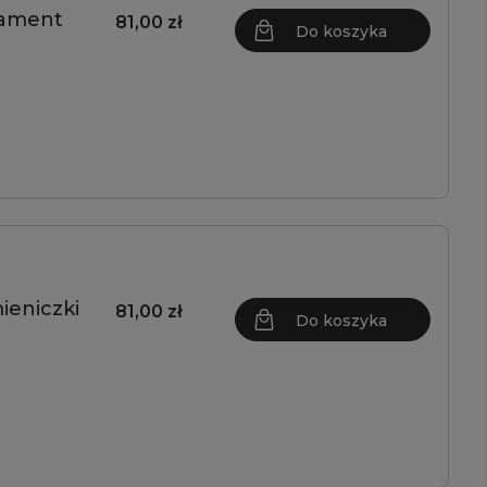
nament
81,00 zł
Do koszyka
ieniczki
81,00 zł
Do koszyka