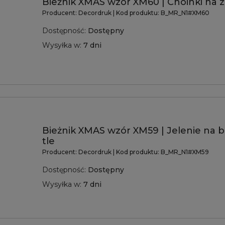
Bieżnik XMAS wzór XM60 | Choinki na z
Producent:
Decordruk
| Kod produktu:
B_MR_N1#XM60
Dostępność:
Dostępny
Wysyłka w:
7 dni
Bieżnik XMAS wzór XM59 | Jelenie na
tle
Producent:
Decordruk
| Kod produktu:
B_MR_N1#XM59
Dostępność:
Dostępny
Wysyłka w:
7 dni