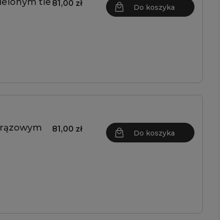
ielonym tle
81,00 zł
Do koszyka
 brązowym
81,00 zł
Do koszyka