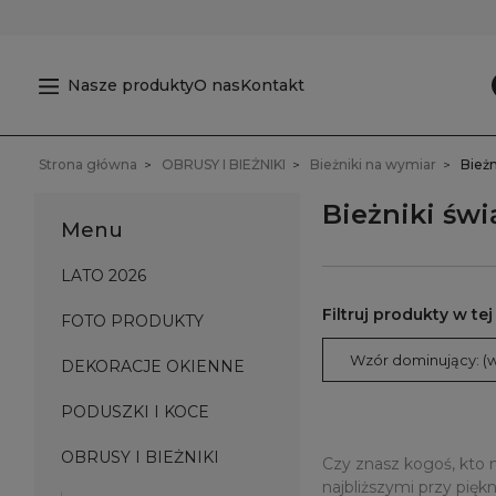
Nasze produkty
O nas
Kontakt
Strona główna
OBRUSY I BIEŻNIKI
Bieżniki na wymiar
Bieżn
Bieżniki św
Menu
LATO 2026
FOTO PRODUKTY
Wzór dominujący: (w
DEKORACJE OKIENNE
PODUSZKI I KOCE
OBRUSY I BIEŻNIKI
Czy znasz kogoś, kto 
najbliższymi przy pię