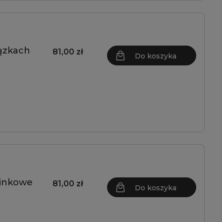
łązkach
81,00 zł
Do koszyka
oinkowe
81,00 zł
Do koszyka