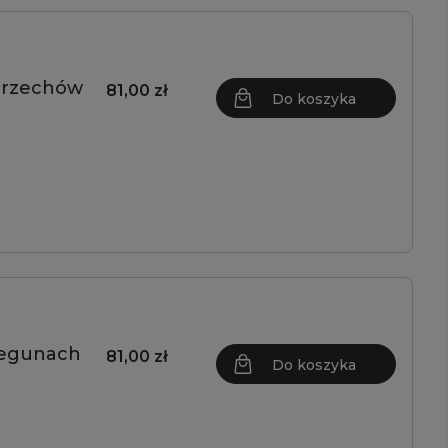
 orzechów
81,00 zł
Do koszyka
biegunach
81,00 zł
Do koszyka