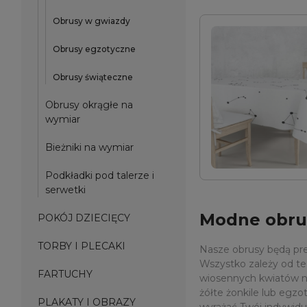
Obrusy w gwiazdy
Obrusy egzotyczne
Obrusy świąteczne
Obrusy okrągłe na
wymiar
Bieżniki na wymiar
Podkładki pod talerze i
serwetki
Modne obru
POKÓJ DZIECIĘCY
TORBY I PLECAKI
Nasze obrusy będą prez
Wszystko zależy od teg
FARTUCHY
wiosennych kwiatów na 
żółte żonkile lub eg
PLAKATY I OBRAZY
wyrażać Twój indywidu