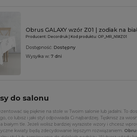
Obrus GALAXY wzór Z01 | zodiak na bia
Producent:
Decordruk
| Kod produktu:
OP_MR_N1#Z01
Dostępność:
Dostępny
Wysyłka w:
7 dni
sy do salonu
entować się pięknie na stole w Twoim salonie lub jadalni. To do
o, co lubisz i jaki styl odpowiada Ci najbardziej. Tęsknisz za wio
białym tle. Jeżeli wolisz bardziej wyraziste wzory i chcesz wpr
zotyczne kwiaty będą zdecydowanie lepszym rozwiązaniem.
Obrus
alny styl lub zamiłowanie do dalekich podróży. Wybierz wtedy k