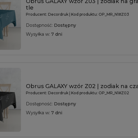
Obrus GALAXY wzór Z03 | zodiak na g
tle
Producent:
Decordruk
| Kod produktu:
OP_MR_N1#Z03
Dostępność:
Dostępny
Wysyłka w:
7 dni
Obrus GALAXY wzór Z02 | zodiak na cz
Producent:
Decordruk
| Kod produktu:
OP_MR_N1#Z02
Dostępność:
Dostępny
Wysyłka w:
7 dni