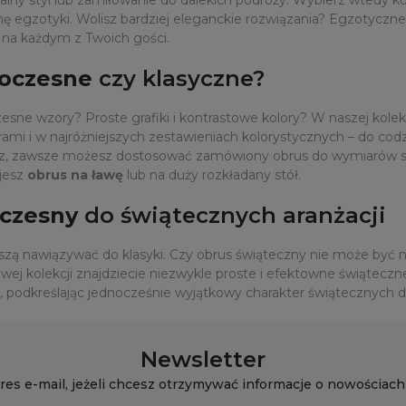
ę egzotyki. Wolisz bardziej eleganckie rozwiązania? Egzotyczne 
 na każdym z Twoich gości.
oczesne
czy klasyczne?
sne wzory? Proste grafiki i kontrastowe kolory? W naszej kolek
i i w najróżniejszych zestawieniach kolorystycznych – do codzi
jesz, zawsze możesz dostosować zamówiony obrus do wymiarów s
jesz
obrus na ławę
lub na duży rozkładany stół.
czesny
do świątecznych aranżacji
szą nawiązywać do klasyki. Czy obrus świąteczny nie może być
ej kolekcji znajdziecie niezwykle proste i efektowne świątecz
podkreślając jednocześnie wyjątkowy charakter świątecznych d
Newsletter
res e-mail, jeżeli chcesz otrzymywać informacje o nowościach