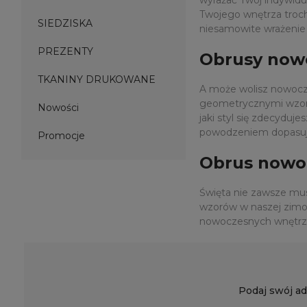
Twojego wnętrza troch
SIEDZISKA
niesamowite wrażenie
PREZENTY
Obrusy now
TKANINY DRUKOWANE
A może wolisz nowocze
geometrycznymi wzoram
Nowości
jaki styl się zdecydu
powodzeniem dopasu
Promocje
Obrus nowo
Święta nie zawsze mu
wzorów w naszej zimow
nowoczesnych wnętrz, 
Podaj swój ad