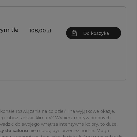
łym tle
108,00 zł
Do koszyka
skonałe rozwiązania na co dzień i na wyjątkowe okazje.
sną i lubisz sielskie klimaty? Wybierz motyw drobnych
owadzić do swojego wnętrza intensywne kolory, to duże,
y do salonu
nie muszą być przecież nudne. Mogą
olorowe papugi czy tropikalne kwiaty, które wprowadzą do