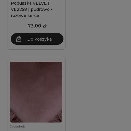
Poduszka VELVET
VE2258 | pudrowo -
różowe serce
73,00 zł
Do koszyka
Decordruk