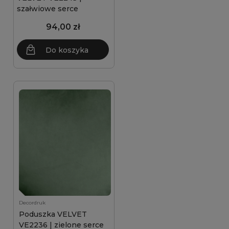
szałwiowe serce
94,00 zł
Do koszyka
Decordruk
Poduszka VELVET
VE2236 | zielone serce