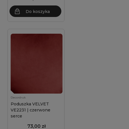
Do koszyka
Decordruk
Poduszka VELVET
VE2231 | czerwone
serce
73,00 zł