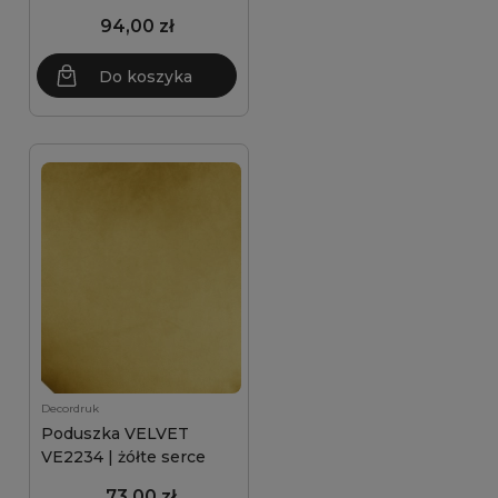
94,00 zł
Do koszyka
Decordruk
Poduszka VELVET
VE2234 | żółte serce
73,00 zł