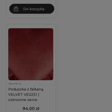
Do koszyka
Decordruk
Poduszka z falbaną
VELVET VE2231 |
czerwone serce
94,00 zł