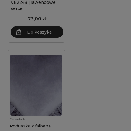
VE2248 | lawendowe
serce
73,00 zł
Do koszyka
Decordruk
Poduszka z falbaną