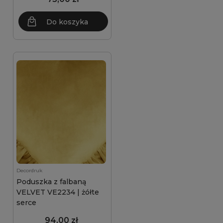
Do koszyka
Decordruk
Poduszka z falbaną
VELVET VE2234 | żółte
serce
94,00 zł