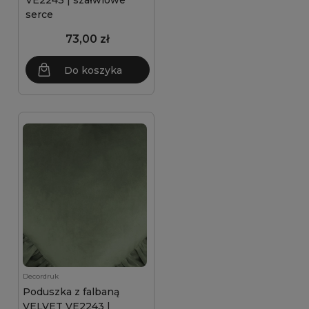
VE2243 | szałwiowe
serce
73,00 zł
Do koszyka
Decordruk
Poduszka z falbaną
VELVET VE2243 |