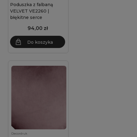
Poduszka z falbaną
VELVET VE2260 |
błękitne serce
94,00 zł
Do koszyka
Decordruk