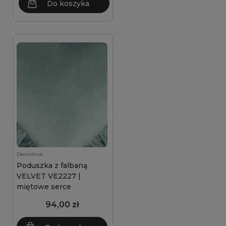
Do koszyka
Decordruk
Poduszka z falbaną
VELVET VE2227 |
miętowe serce
94,00 zł