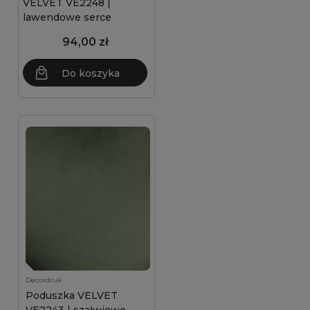
VELVET VE2248 |
lawendowe serce
94,00 zł
Do koszyka
Decordruk
Poduszka VELVET