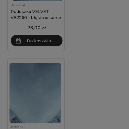
Decordruk
Poduszka VELVET
VE2260 | błękitne serce
73,00 zł
Do koszyka
Decordruk