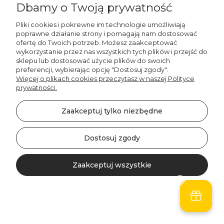
Dbamy o Twoją prywatność
Pliki cookies i pokrewne im technologie umożliwiają
poprawne działanie strony i pomagają nam dostosować
ofertę do Twoich potrzeb. Możesz zaakceptować
wykorzystanie przez nas wszystkich tych plików i przejść do
sklepu lub dostosować użycie plików do swoich
preferencji, wybierając opcję "Dostosuj zgody".
Więcej o plikach cookies przeczytasz w naszej Polityce
prywatności.
Zaakceptuj tylko niezbędne
Dostosuj zgody
Decordruk
Poduszka z falbaną
VELVET VE2224 |
Zaakceptuj wszystkie
szaroniebieskie serce
94,00 zł
Kontakt
Szukaj
Konto
Koszyk
Do koszyka