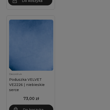
Do koszyka
Decordruk
Poduszka VELVET
VE2226 | niebieskie
serce
73,00 zł
Do koszyka