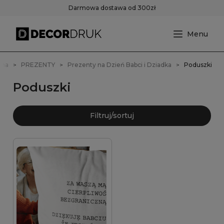
Darmowa dostawa od 300zł
wna
PREZENTY
Prezenty na Dzień Babci i Dziadka
Poduszki
Poduszki
Filtruj/sortuj