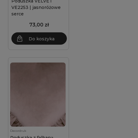
Poduszka VELVET
VE2253 | jasnoróżowe
serce
73,00 zł
Do koszyka
Decordruk
Poduszka z falbaną