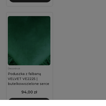
Decordruk
Poduszka z falbaną
VELVET VE2225 |
butelkowozielone serce
94,00 zł
Do koszyka