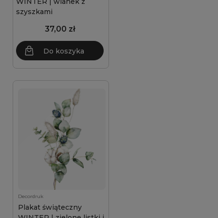
WINTER | wianek z
szyszkami
37,00 zł
Do koszyka
Decordruk
Plakat świąteczny
WINTER | zielone listki i