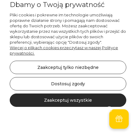
Dbamy o Twoją prywatność
Pliki cookies i pokrewne im technologie umożliwiają
poprawne działanie strony i pomagają nam dostosować
ofertę do Twoich potrzeb. Możesz zaakceptować
wykorzystanie przez nas wszystkich tych plików i przejść do
sklepu lub dostosować użycie plików do swoich
preferencji, wybierając opcję "Dostosuj zgody".
Więcej o plikach cookies przeczytasz w naszej Polityce
prywatności.
Zaakceptuj tylko niezbędne
Decordruk
Dostosuj zgody
Plakat świąteczny
WINTER | winter time
Zaakceptuj wszystkie
37,00 zł
Do koszyka
Kontakt
Szukaj
Konto
Koszyk