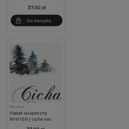
37,00 zł
Do koszyka
Decordruk
Plakat świąteczny
WINTER | cicha noc