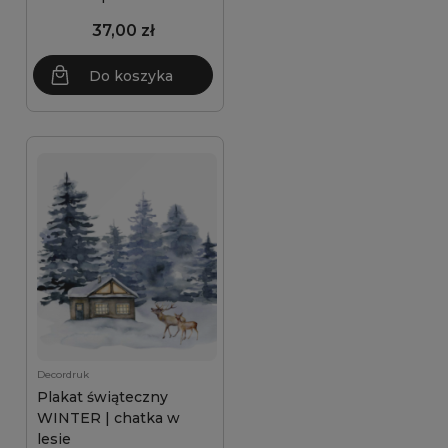
37,00 zł
Do koszyka
Decordruk
Plakat świąteczny
WINTER | chatka w
lesie