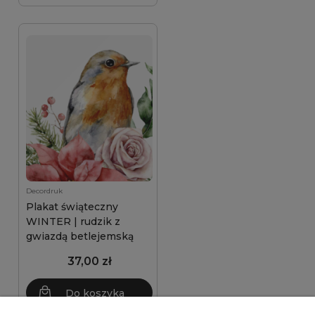
Decordruk
Plakat świąteczny
WINTER | rudzik z
gwiazdą betlejemską
37,00 zł
Do koszyka