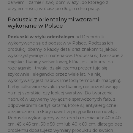
barwami i zamień swój dom w azyl, do którego z
przyjemnością wrócisz po długim dniu pracy.
Poduszki z orientalnymi wzorami
wykonane w Polsce
Poduszki w stylu orientalnym
od Decordruk
wykonywane są od podstaw w Polsce. Podczas ich
produkcji dbamy o każdy detal oraz znakomitą jakość
wykorzystywanych materiałów. Poduszki są tworzone z
miękkiej tkaniny welwetowej, która jest odporna na
rozciąganie i trwała, dzięki czemu prezentuje się
szykownie i elegancko przez wiele lat. Na niej
wykonywany jest nadruk (metodą termosublimacyjną).
Farby całkowicie wsiąkają w tkaninę, nie pozostawiając
na niej szorstkiej czy lepkiej warstwy. Do tworzenia
nadruków używamy wyłącznie sprawdzonych farb, z
odpowiednimi certyfikatami, które są antyalergiczne i
bezpieczne dla skóry nawet w przypadku niemowląt.
Poduszki wykonujemy w czterech rozmiarach: 40 x 40
cm, 45 x 45 cm, 50 x 50 cm lub 40 x 60 cm, dlatego bez
problemu dopasujesz wymiary produktu do swoich