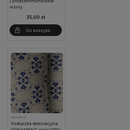
| śródziemnomorskie
wzory
35,00 zł
Do koszyka
Decordruk
Poduszka dekoracyjna
ORNAMENT wzór OR14