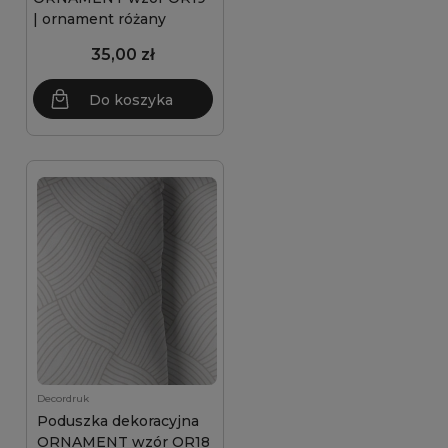
| ornament różany
35,00 zł
Do koszyka
Decordruk
Poduszka dekoracyjna
ORNAMENT wzór OR18