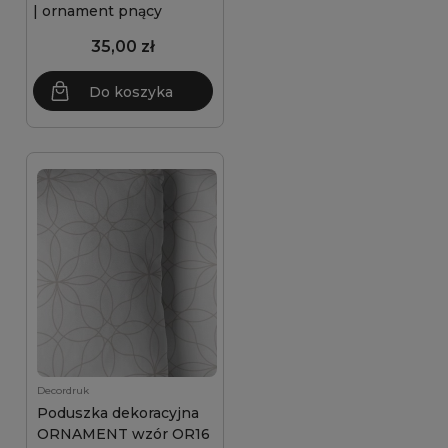
| ornament pnący
35,00 zł
Do koszyka
Decordruk
Poduszka dekoracyjna
ORNAMENT wzór OR16