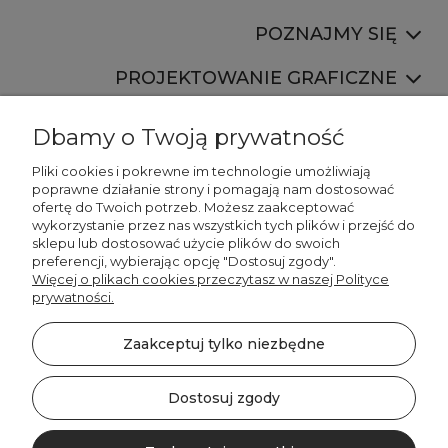
POZNAJMY SIĘ
PROJEKTOWANIE GRAFICZNE
Dbamy o Twoją prywatność
Pliki cookies i pokrewne im technologie umożliwiają
poprawne działanie strony i pomagają nam dostosować
ofertę do Twoich potrzeb. Możesz zaakceptować
887 750 445
wykorzystanie przez nas wszystkich tych plików i przejść do
536 346 177
sklepu lub dostosować użycie plików do swoich
preferencji, wybierając opcję "Dostosuj zgody".
Więcej o plikach cookies przeczytasz w naszej Polityce
prywatności.
Zaakceptuj tylko niezbędne
©2026 Wszelkie Prawa Zastrzeżone | DECORDRUK
Szablon Minimalist by
Ecommercy
Dostosuj zgody