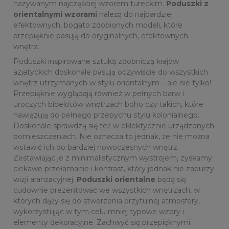
nazywanym najczęściej wzorem tureckim.
Poduszki z
orientalnymi wzorami
należą do najbardziej
efektownych, bogato zdobionych modeli, które
przepięknie pasują do oryginalnych, efektownych
wnętrz.
Poduszki inspirowane sztuką zdobniczą krajów
azjatyckich doskonale pasują oczywiście do wszystkich
wnętrz utrzymanych w stylu orientalnym – ale nie tylko!
Przepięknie wyglądają również w pełnych barw i
uroczych bibelotów wnętrzach boho czy takich, które
nawiązują do pełnego przepychu stylu kolonialnego.
Doskonale sprawdzą się też w eklektycznie urządzonych
pomieszczeniach. Nie oznacza to jednak, że nie można
wstawić ich do bardziej nowoczesnych wnętrz.
Zestawiając je z minimalistycznym wystrojem, zyskamy
ciekawe przełamanie i kontrast, który jednak nie zaburzy
wizji aranżacyjnej.
Poduszki orientalne
będą się
cudownie prezentować we wszystkich wnętrzach, w
których dąży się do stworzenia przytulnej atmosfery,
wykorzystując w tym celu mniej typowe wzory i
elementy dekoracyjne. Zachwyć się przepięknymi