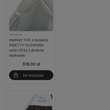
Decordruk
Namiot TIPI z kolekcji
PRETTY FLOWERS
wzór D132 | drobne
stokrotki
318,00 zł
Do koszyka