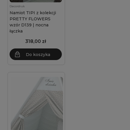
Decordruk
Namiot TIPI z kolekcji
PRETTY FLOWERS
wzór D139 | nocna
łączka
318,00 zł
Do koszyka