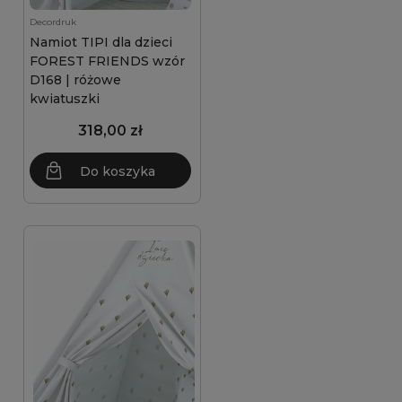
Decordruk
Namiot TIPI dla dzieci
FOREST FRIENDS wzór
D168 | różowe
kwiatuszki
318,00 zł
Do koszyka