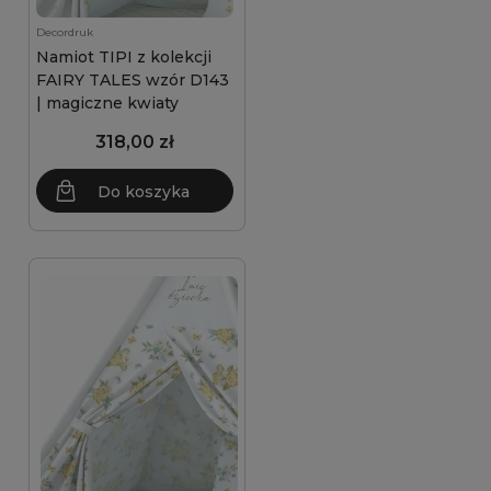
Decordruk
Namiot TIPI z kolekcji
FAIRY TALES wzór D143
| magiczne kwiaty
318,00 zł
Do koszyka