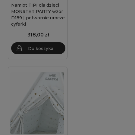
Namiot TIPI dla dzieci
MONSTER PARTY wzór
D189 | potwornie urocze
cyferki
318,00 zł
Do koszyka