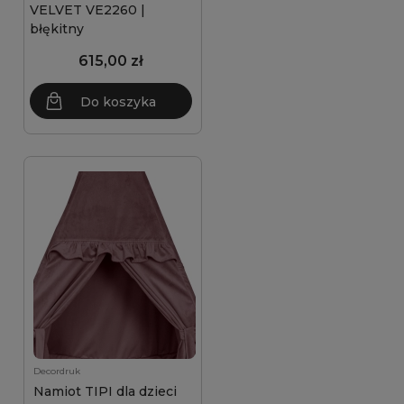
VELVET VE2260 |
błękitny
615,00 zł
Do koszyka
Decordruk
Namiot TIPI dla dzieci