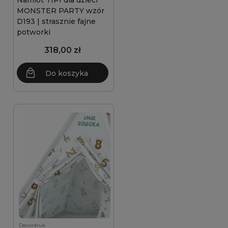
Namiot TIPI dla dzieci
MONSTER PARTY wzór
D193 | strasznie fajne
potworki
318,00 zł
Do koszyka
Decordruk