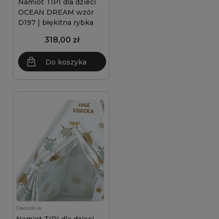
Namiot TIPI dla dzieci
OCEAN DREAM wzór
D197 | błękitna rybka
318,00 zł
Do koszyka
Decordruk