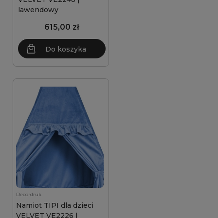
lawendowy
615,00 zł
Do koszyka
Decordruk
Namiot TIPI dla dzieci
VELVET VE2226 |