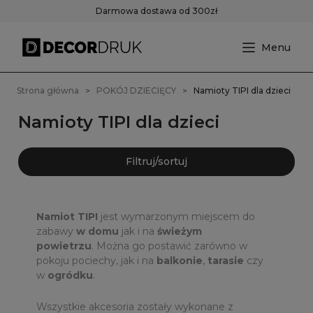
Darmowa dostawa od 300zł
Strona główna
POKÓJ DZIECIĘCY
Namioty TIPI dla dzieci
Namioty TIPI dla dzieci
Filtruj/sortuj
Namiot TIPI
jest wymarzonym miejscem do
zabawy
w domu
jak i na
świeżym
powietrzu
. Można go postawić zarówno w
pokoju pociechy, jak i na
balkonie
,
tarasie
czy
w
ogródku
.
Wszystkie akcesoria zostały wykonane z