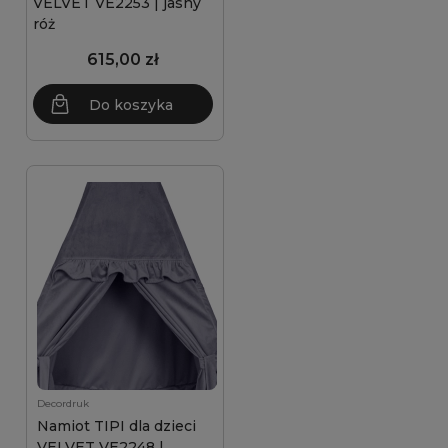
VELVET VE2253 | jasny
róż
615,00 zł
Do koszyka
Decordruk
Namiot TIPI dla dzieci
VELVET VE2248 |