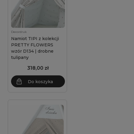
Decordruk
Namiot TIPI z kolekcji
PRETTY FLOWERS
wzór D134 | drobne
tulipany
318,00 zł
Do koszyka