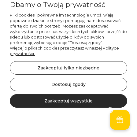
Dbamy o Twoją prywatność
Pliki cookies i pokrewne im technologie umożliwiają
poprawne działanie strony i pomagają nam dostosować
ofertę do Twoich potrzeb. Możesz zaakceptować
wykorzystanie przez nas wszystkich tych plików i przejść do
sklepu lub dostosować użycie plików do swoich
preferencji, wybierając opcję "Dostosuj zgody".
Więcej o plikach cookies przeczytasz w naszej Polityce
prywatności.
Decordruk
Namiot TIPI dla dzieci
OCEAN DREAM wzór
Zaakceptuj tylko niezbędne
D129 | balony w
chmurach na beżowym
Dostosuj zgody
tle
318,00 zł
Zaakceptuj wszystkie
Do koszyka
Kontakt
Szukaj
Konto
Koszyk