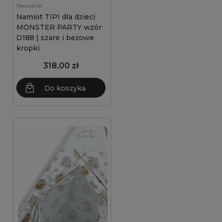
Decordruk
Namiot TIPI dla dzieci
MONSTER PARTY wzór
D188 | szare i beżowe
kropki
318,00 zł
Do koszyka