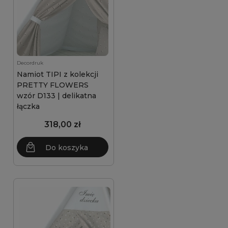
Decordruk
Namiot TIPI z kolekcji
PRETTY FLOWERS
wzór D133 | delikatna
łączka
318,00 zł
Do koszyka