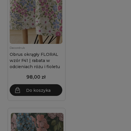
Decordruk
Obrus okrągły FLORAL
wzór F41 | rabata w
odcieniach różu i fioletu
98,00 zł
Do koszyka