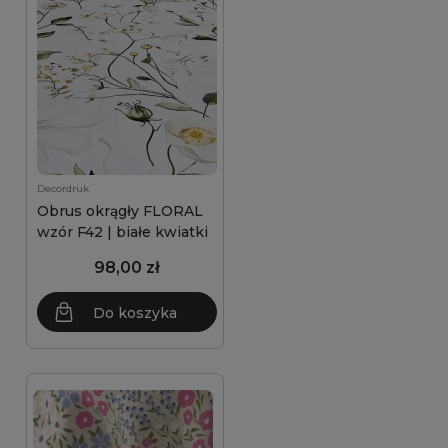
Decordruk
Obrus okrągły FLORAL
wzór F42 | białe kwiatki
98,00 zł
Do koszyka