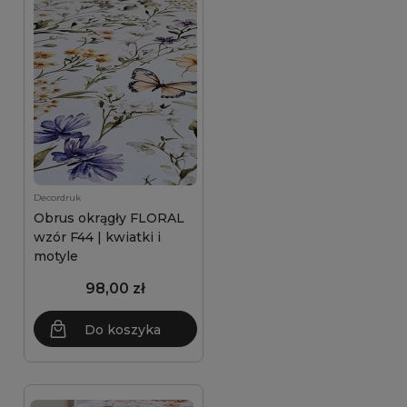
Decordruk
Obrus okrągły FLORAL
wzór F44 | kwiatki i
motyle
98,00 zł
Do koszyka