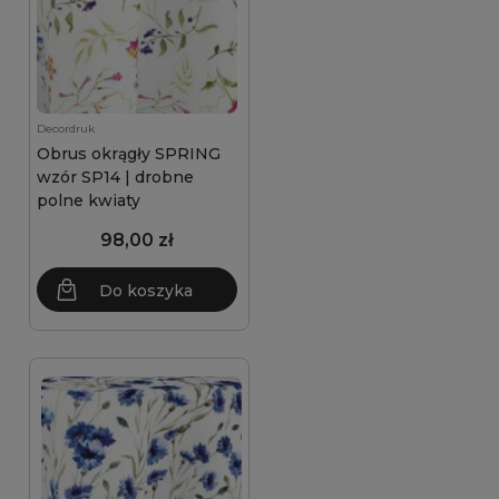
Decordruk
Obrus okrągły SPRING
wzór SP14 | drobne
polne kwiaty
98,00 zł
Do koszyka