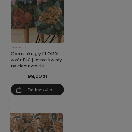
Decordruk
Obrus okrągły FLORAL
wzór F40 | letnie kwiaty
na ciemnym tle
98,00 zł
Do koszyka