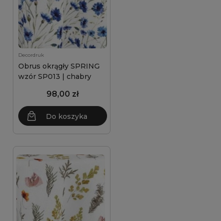
Decordruk
Obrus okrągły SPRING
wzór SP013 | chabry
98,00 zł
Do koszyka