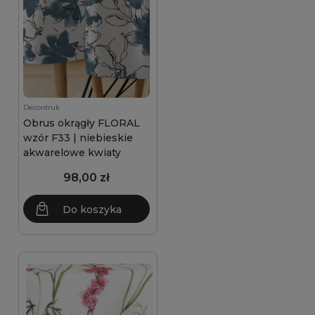
Decordruk
Obrus okrągły FLORAL
wzór F33 | niebieskie
akwarelowe kwiaty
98,00 zł
Do koszyka