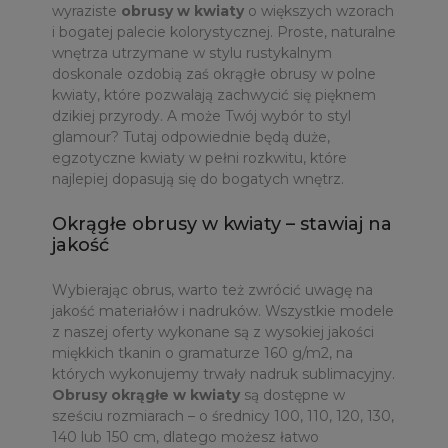
wyraziste
obrusy w kwiaty
o większych wzorach
i bogatej palecie kolorystycznej. Proste, naturalne
wnętrza utrzymane w stylu rustykalnym
doskonale ozdobią zaś okrągłe obrusy w polne
kwiaty, które pozwalają zachwycić się pięknem
dzikiej przyrody. A może Twój wybór to styl
glamour? Tutaj odpowiednie będą duże,
egzotyczne kwiaty w pełni rozkwitu, które
najlepiej dopasują się do bogatych wnętrz.
Okrągłe obrusy w kwiaty – stawiaj na
jakość
Wybierając obrus, warto też zwrócić uwagę na
jakość materiałów i nadruków. Wszystkie modele
z naszej oferty wykonane są z wysokiej jakości
miękkich tkanin o gramaturze 160 g/m2, na
których wykonujemy trwały nadruk sublimacyjny.
Obrusy okrągłe w kwiaty
są dostępne w
sześciu rozmiarach – o średnicy 100, 110, 120, 130,
140 lub 150 cm, dlatego możesz łatwo