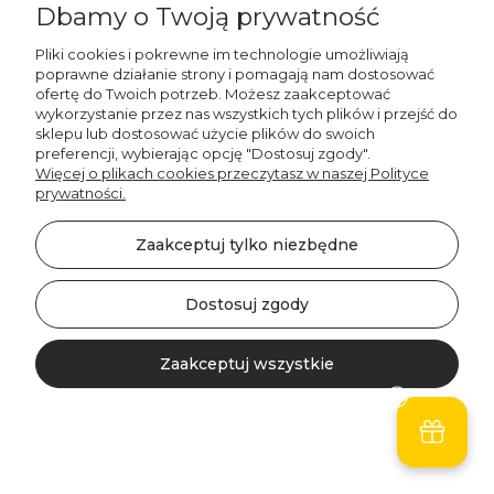
Dbamy o Twoją prywatność
Pliki cookies i pokrewne im technologie umożliwiają
poprawne działanie strony i pomagają nam dostosować
Decordruk
ofertę do Twoich potrzeb. Możesz zaakceptować
Obrus okrągły SPRING
wykorzystanie przez nas wszystkich tych plików i przejść do
sklepu lub dostosować użycie plików do swoich
wzór SP06 | wiosenna
preferencji, wybierając opcję "Dostosuj zgody".
łąka
Więcej o plikach cookies przeczytasz w naszej Polityce
prywatności.
98,00 zł
Zaakceptuj tylko niezbędne
Do koszyka
Dostosuj zgody
Zaakceptuj wszystkie
Kontakt
Szukaj
Konto
Koszyk