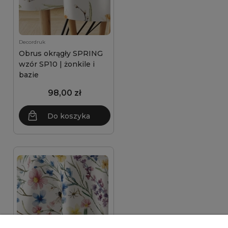
Decordruk
Obrus okrągły SPRING
wzór SP10 | żonkile i
bazie
98,00 zł
Do koszyka