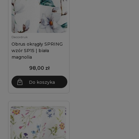
Decordruk
Obrus okrągły SPRING
wzór SP15 | biała
magnolia
98,00 zł
Do koszyka