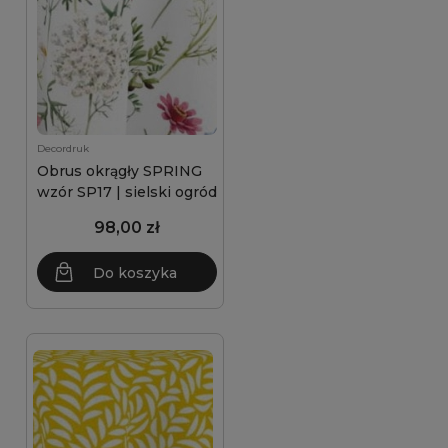
Decordruk
Obrus okrągły SPRING
wzór SP17 | sielski ogród
98,00 zł
Do koszyka