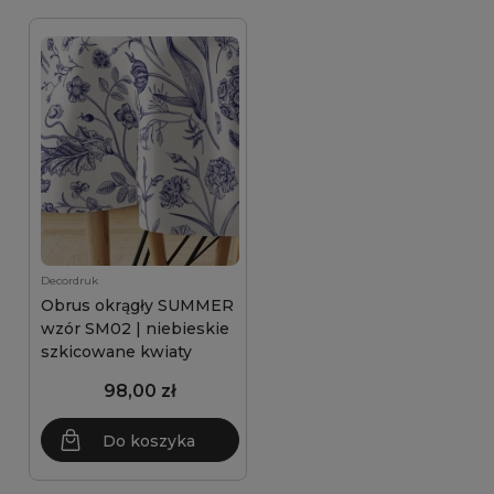
Decordruk
Obrus okrągły SUMMER
wzór SM02 | niebieskie
szkicowane kwiaty
98,00 zł
Do koszyka