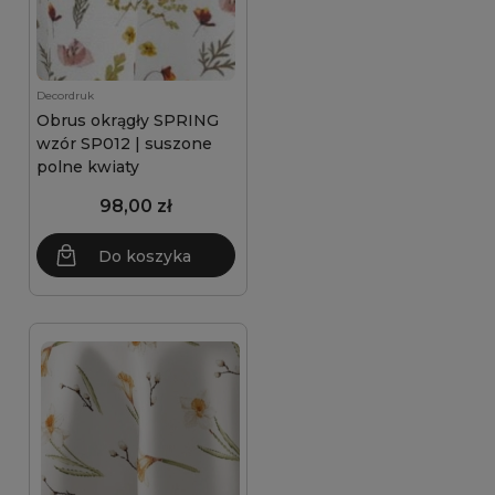
Decordruk
Obrus okrągły SPRING
wzór SP012 | suszone
polne kwiaty
98,00 zł
Do koszyka