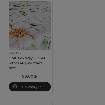
Decordruk
Obrus okrągły FLORAL
wzór F46 | kwitnące
róże
98,00 zł
Do koszyka