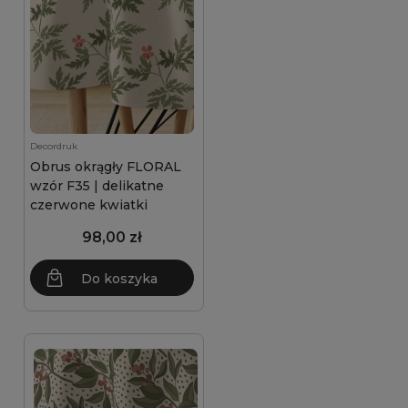
Decordruk
Obrus okrągły FLORAL
wzór F35 | delikatne
czerwone kwiatki
98,00 zł
Do koszyka