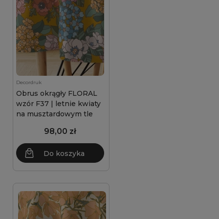
Decordruk
Obrus okrągły FLORAL
wzór F37 | letnie kwiaty
na musztardowym tle
98,00 zł
Do koszyka