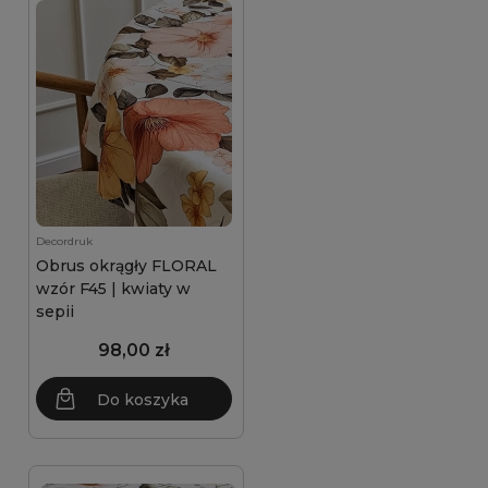
Decordruk
Obrus okrągły FLORAL
wzór F45 | kwiaty w
sepii
98,00 zł
Do koszyka