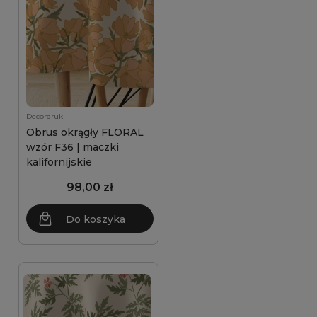
Decordruk
Obrus okrągły FLORAL
wzór F36 | maczki
kalifornijskie
98,00 zł
Do koszyka