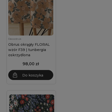
Decordruk
Obrus okrągły FLORAL
wzór F39 | tunbergia
oskrzydlona
98,00 zł
Do koszyka