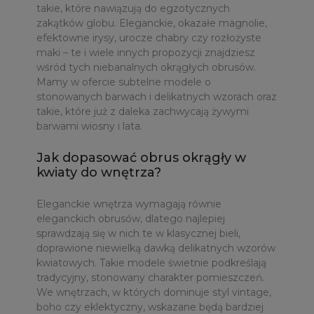
takie, które nawiązują do egzotycznych
zakątków globu. Eleganckie, okazałe magnolie,
efektowne irysy, urocze chabry czy rozłożyste
maki – te i wiele innych propozycji znajdziesz
wśród tych niebanalnych okrągłych obrusów.
Mamy w ofercie subtelne modele o
stonowanych barwach i delikatnych wzorach oraz
takie, które już z daleka zachwycają żywymi
barwami wiosny i lata.
Jak dopasować obrus okrągły w
kwiaty do wnętrza?
Eleganckie wnętrza wymagają równie
eleganckich obrusów, dlatego najlepiej
sprawdzają się w nich te w klasycznej bieli,
doprawione niewielką dawką delikatnych wzorów
kwiatowych. Takie modele świetnie podkreślają
tradycyjny, stonowany charakter pomieszczeń.
We wnętrzach, w których dominuje styl vintage,
boho czy eklektyczny, wskazane będą bardziej