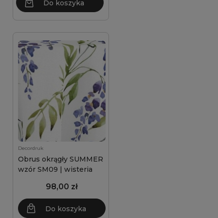
Do koszyka
Decordruk
Obrus okrągły SUMMER
wzór SM09 | wisteria
98,00 zł
Do koszyka