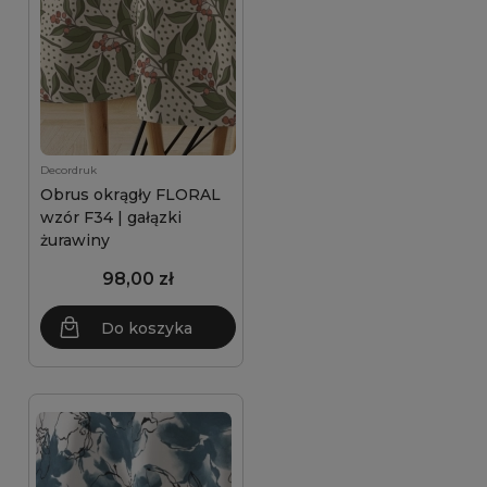
Decordruk
Obrus okrągły FLORAL
wzór F34 | gałązki
żurawiny
98,00 zł
Do koszyka