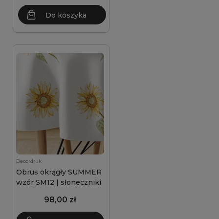
Do koszyka
Decordruk
Obrus okrągły SUMMER
wzór SM12 | słoneczniki
98,00 zł