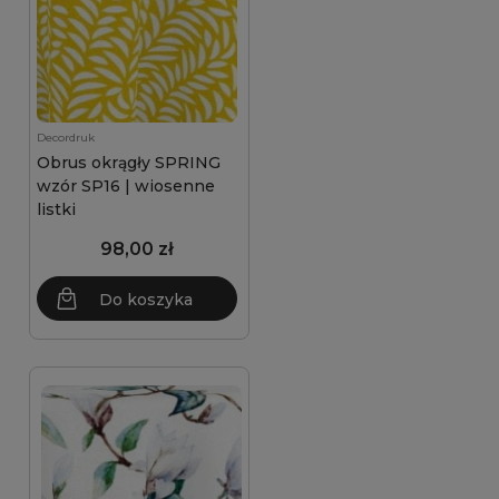
Decordruk
Obrus okrągły SPRING
wzór SP16 | wiosenne
listki
98,00 zł
Do koszyka