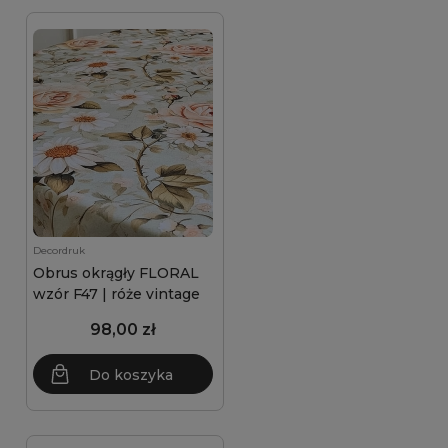
Decordruk
Obrus okrągły FLORAL
wzór F47 | róże vintage
98,00 zł
Do koszyka