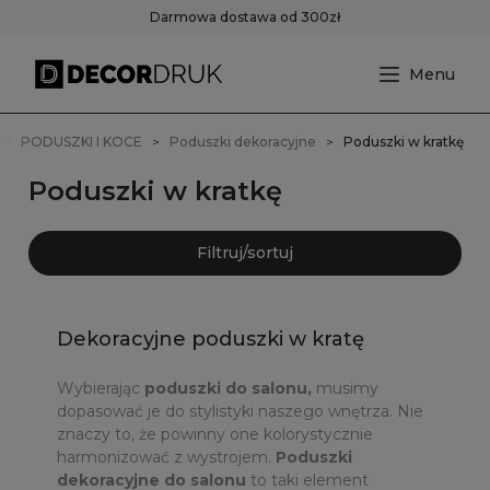
Darmowa dostawa od 300zł
PODUSZKI I KOCE
Poduszki dekoracyjne
Poduszki w kratkę
Poduszki w kratkę
Filtruj/sortuj
Dekoracyjne poduszki w kratę
Wybierając
poduszki do salonu,
musimy
dopasować je do stylistyki naszego wnętrza. Nie
znaczy to, że powinny one kolorystycznie
harmonizować z wystrojem.
Poduszki
dekoracyjne do salonu
to taki element