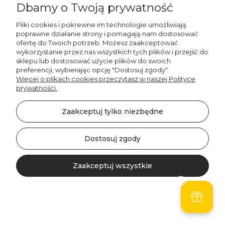
Dbamy o Twoją prywatność
Pliki cookies i pokrewne im technologie umożliwiają
poprawne działanie strony i pomagają nam dostosować
ofertę do Twoich potrzeb. Możesz zaakceptować
wykorzystanie przez nas wszystkich tych plików i przejść do
sklepu lub dostosować użycie plików do swoich
preferencji, wybierając opcję "Dostosuj zgody".
Więcej o plikach cookies przeczytasz w naszej Polityce
prywatności.
Decordruk
Zaakceptuj tylko niezbędne
Poduszka
MANCHESTER TL17 |
Dostosuj zgody
brązowy
34,00 zł
Zaakceptuj wszystkie
Do koszyka
Kontakt
Szukaj
Konto
Koszyk