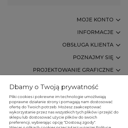
MOJE KONTO
INFORMACJE
OBSŁUGA KLIENTA
POZNAJMY SIĘ
PROJEKTOWANIE GRAFICZNE
Dbamy o Twoją prywatność
Pliki cookies i pokrewne im technologie umożliwiają
poprawne działanie strony i pomagają nam dostosować
ofertę do Twoich potrzeb. Możesz zaakceptować
887 750 445
wykorzystanie przez nas wszystkich tych plików i przejść do
536 346 177
sklepu lub dostosować użycie plików do swoich
preferencji, wybierając opcję "Dostosuj zgody".
Więcej o plikach cookies przeczytasz w naszej Polityce