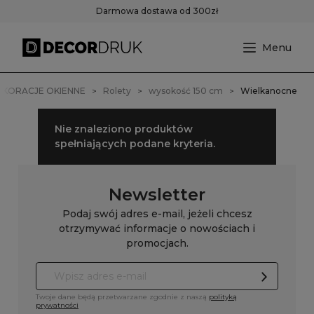
Darmowa dostawa od 300zł
EKORACJE OKIENNE
Rolety
wysokość 150 cm
Wielkanocne
Nie znaleziono produktów
spełniających podane kryteria.
Newsletter
Podaj swój adres e-mail, jeżeli chcesz
otrzymywać informacje o nowościach i
promocjach.
Twoje dane będą przetwarzane zgodnie z naszą
polityką
prywatności