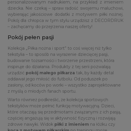
personalizowanym nadrukiem, na przykład z imieniem
dziecka. Nie czekaj – spraw radość swojemu maluchowi,
wybierając jakościowe dodatki z motywem piłki nożnej.
Pokój dla chłopca w tym stylu urządzisz z DECORDRUK
– zachęcamy do przejrzenia naszej oferty!
Pokój pełen pasji
Kolekcja „Piłka nożna i sport” to coś więcej niż tylko
tekstylia – to sposób na wyrażenie dziecięcej pasji,
budowanie tożsamości i tworzenie przestrzeni, która
inspiruje do działania. Produkty z tej serii pozwalają
urządzić
pokój małego piłkarza
tak, by każdy detal
oddawał jego miłość do futbolu. Od poduszek po
zasłony, od koców po worki – wszystko zaprojektowane
z myślą o młodych fanach sportu.
Warto również podkreślić, że kolekcja sportowych
tekstyliów może pełnić funkcję motywacyjną. Dzieci,
które otaczają się przedmiotami związanymi z ich pasją,
częściej angażują się w aktywność fizyczną i rozwijają
zdrowe nawyki. Widok
piłki z imieniem
na łóżku czy
koca z motywem piłkarskim
po treningu może