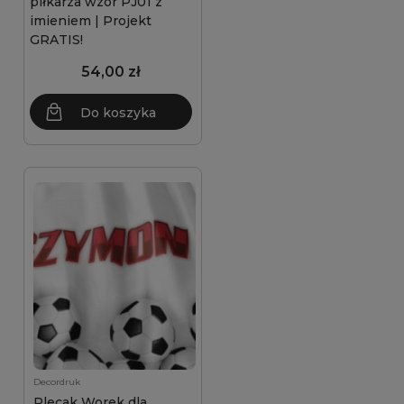
piłkarza wzór PJ01 z
imieniem | Projekt
GRATIS!
54,00 zł
Do koszyka
Decordruk
Plecak Worek dla