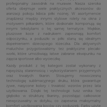
profesjonalny zawodnik na murawie. Nasza szeroka
oferta obejmuje wiele praktycznych akcesoriów do
aranżacji pokoju kibica piłki nożnej. W asortymencie
znajdziesz między innymi stylowe rolety na okna z
motywem piłkarskim, które doskonale komponują się
innymi tekstyliami o tej samej tematyce. Miękkie,
pluszowe koce z nadrukiem zapewniają komfort
odpoczynku, a poduszki w piłki staną się idealnym
dopełnieniem dziecięcego łóżeczka. Dla aktywnych
maluchów przygotowaliśmy też praktyczne plecaki-
worki, które umożliwiają łatwe zabranie ekwipunku na
zajęcia sportowe albo wycieczkę.
Każdy produkt z tej kategorii został wykonany z
najwyższą starannością i wykorzystaniem przyjemnych
oraz trwałych tkanin. Stosujemy nowoczesną
technologię sublimacyjnego druku, która gwarantuje
żywe, nasycone kolory i trwałość wzorów przez lata
użytkowania. Dzięki tej technologii tusz wnika też
głęboko w strukturę tkaniny, pozostając całkowicie
niewyczuwalny w dotyku, co zapewnia maksymalny
komfort użytkowania koców czy poduszek. Farby użyte