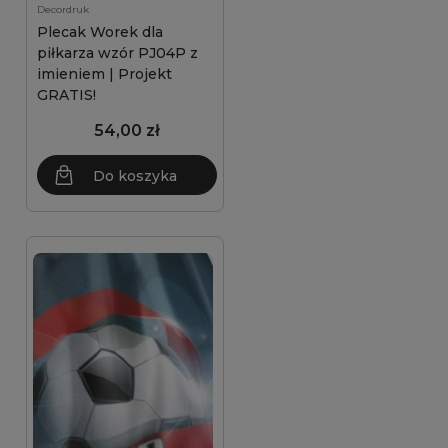
Decordruk
Plecak Worek dla
piłkarza wzór PJ04P z
imieniem | Projekt
GRATIS!
54,00 zł
Do koszyka