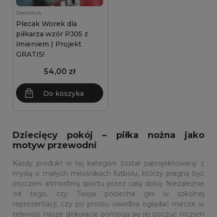
Decordruk
Plecak Worek dla
piłkarza wzór PJ05 z
imieniem | Projekt
GRATIS!
54,00 zł
Do koszyka
Dziecięcy pokój – piłka nożna jako
motyw przewodni
Każdy produkt w tej kategorii został zaprojektowany z
myślą o małych miłośnikach futbolu, którzy pragną być
otoczeni atmosferą sportu przez całą dobę. Niezależnie
od tego, czy Twoja pociecha gra w szkolnej
reprezentacji, czy po prostu uwielbia oglądać mecze w
telewizji, nasze dekoracje pomogą się jej poczuć niczym