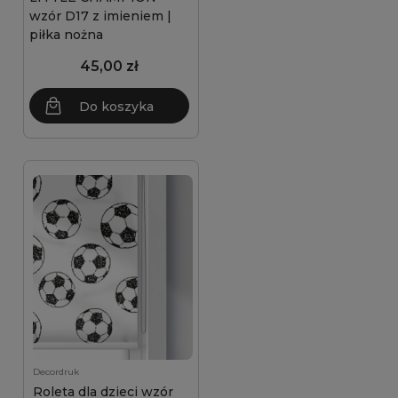
wzór D17 z imieniem |
piłka nożna
45,00 zł
Do koszyka
Decordruk
Roleta dla dzieci wzór