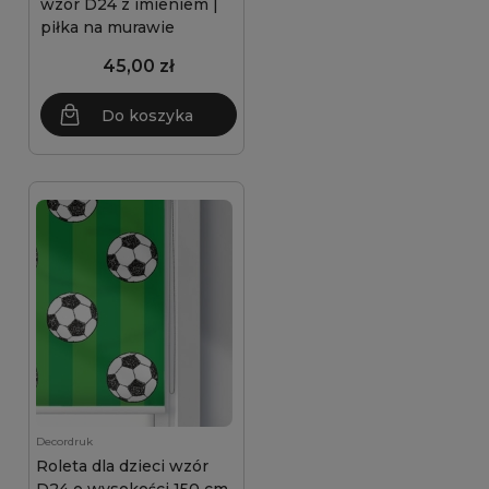
wzór D24 z imieniem |
piłka na murawie
45,00 zł
Do koszyka
Decordruk
Roleta dla dzieci wzór