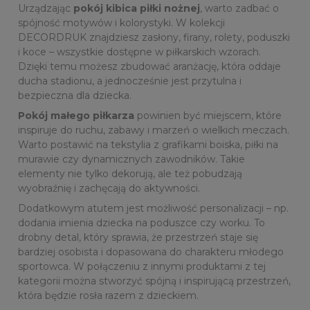
Urządzając
pokój kibica piłki nożnej
, warto zadbać o
spójność motywów i kolorystyki. W kolekcji
DECORDRUK znajdziesz zasłony, firany, rolety, poduszki
i koce – wszystkie dostępne w piłkarskich wzorach.
Dzięki temu możesz zbudować aranżację, która oddaje
ducha stadionu, a jednocześnie jest przytulna i
bezpieczna dla dziecka.
Pokój małego piłkarza
powinien być miejscem, które
inspiruje do ruchu, zabawy i marzeń o wielkich meczach.
Warto postawić na tekstylia z grafikami boiska, piłki na
murawie czy dynamicznych zawodników. Takie
elementy nie tylko dekorują, ale też pobudzają
wyobraźnię i zachęcają do aktywności.
Dodatkowym atutem jest możliwość personalizacji – np.
dodania imienia dziecka na poduszce czy worku. To
drobny detal, który sprawia, że przestrzeń staje się
bardziej osobista i dopasowana do charakteru młodego
sportowca. W połączeniu z innymi produktami z tej
kategorii można stworzyć spójną i inspirującą przestrzeń,
która będzie rosła razem z dzieckiem.