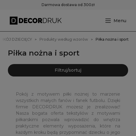
Darmowa dostawa od 300zł
OKÓJ DZIECIĘCY
Produkty według wzorów
Piłka nożna i sport
Piłka nożna i sport
Filtruj/sortuj
Pokój z motywem piłki nożnej to marzenie
wszystkich małych fanów i fanek futbolu. Dzięki
firmie DECORDRUK możesz je zrealizować!
Nasza bogata oferta tekstyliów z motywami
piłkarskimi pozwala wprowadzić do wnętrza
praktyczne elementy wyposażenia, które na
każdym kroku będą przypominać dziecku o jego