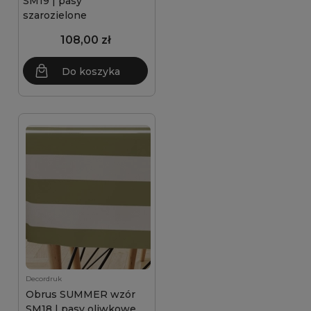
SM19 | pasy
szarozielone
108,00 zł
Do koszyka
Decordruk
Obrus SUMMER wzór
SM18 | pasy oliwkowe