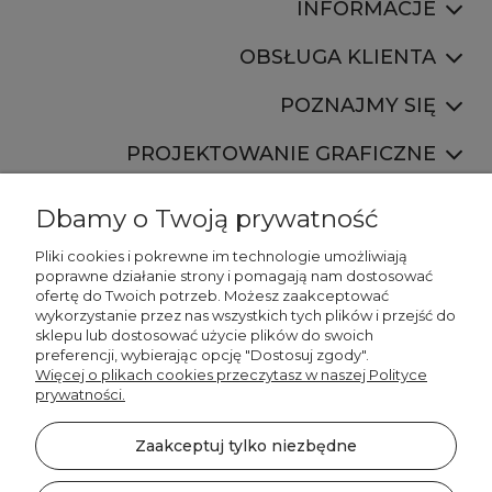
INFORMACJE
OBSŁUGA KLIENTA
POZNAJMY SIĘ
PROJEKTOWANIE GRAFICZNE
Dbamy o Twoją prywatność
Pliki cookies i pokrewne im technologie umożliwiają
poprawne działanie strony i pomagają nam dostosować
ofertę do Twoich potrzeb. Możesz zaakceptować
887 750 445
wykorzystanie przez nas wszystkich tych plików i przejść do
536 346 177
sklepu lub dostosować użycie plików do swoich
preferencji, wybierając opcję "Dostosuj zgody".
Więcej o plikach cookies przeczytasz w naszej Polityce
prywatności.
Zaakceptuj tylko niezbędne
©2026 Wszelkie Prawa Zastrzeżone | DECORDRUK