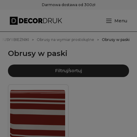
Darmowa dostawa od 300zł
RUSY I BIEŻNIKI
Obrusy na wymiar prostokątne
Obrusy w paski
Obrusy w paski
Filtruj/sortuj