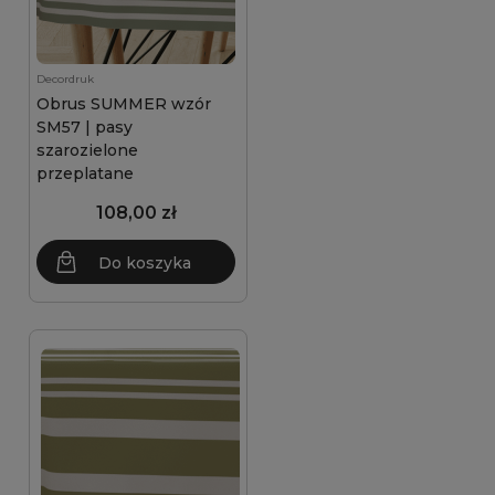
Decordruk
Obrus SUMMER wzór
SM57 | pasy
szarozielone
przeplatane
108,00 zł
Do koszyka