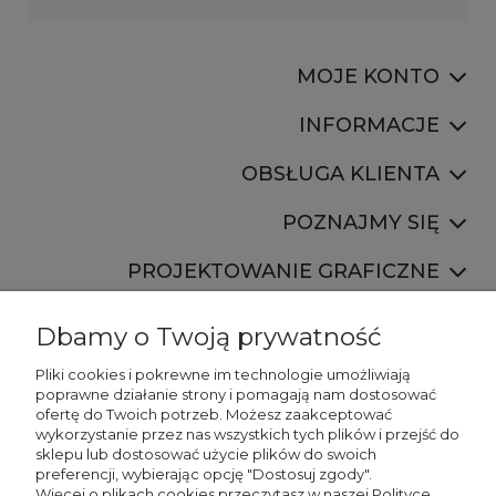
MOJE KONTO
INFORMACJE
OBSŁUGA KLIENTA
POZNAJMY SIĘ
PROJEKTOWANIE GRAFICZNE
Dbamy o Twoją prywatność
Pliki cookies i pokrewne im technologie umożliwiają
poprawne działanie strony i pomagają nam dostosować
ofertę do Twoich potrzeb. Możesz zaakceptować
887 750 445
wykorzystanie przez nas wszystkich tych plików i przejść do
536 346 177
sklepu lub dostosować użycie plików do swoich
preferencji, wybierając opcję "Dostosuj zgody".
Więcej o plikach cookies przeczytasz w naszej Polityce