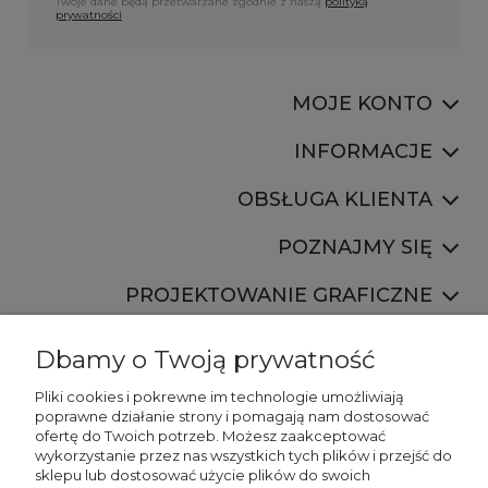
Twoje dane będą przetwarzane zgodnie z naszą
polityką
prywatności
MOJE KONTO
INFORMACJE
OBSŁUGA KLIENTA
POZNAJMY SIĘ
PROJEKTOWANIE GRAFICZNE
Dbamy o Twoją prywatność
Pliki cookies i pokrewne im technologie umożliwiają
poprawne działanie strony i pomagają nam dostosować
ofertę do Twoich potrzeb. Możesz zaakceptować
887 750 445
wykorzystanie przez nas wszystkich tych plików i przejść do
536 346 177
sklepu lub dostosować użycie plików do swoich