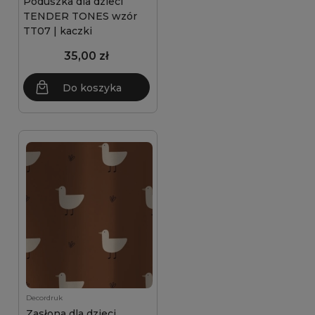
Poduszka dla dzieci
TENDER TONES wzór
TT07 | kaczki
35,00 zł
Do koszyka
Decordruk
Zasłona dla dzieci