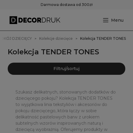
Darmowa dostawa od 300zł
POKÓJ DZIECIĘCY
Kolekcje dziecięce
Kolekcja TENDER TONES
Kolekcja TENDER TONES
Filtruj/sortuj
Szukasz delikatnych, stonowanych dodatków do
dziecięcego pokoju? Kolekcja TENDER TONES
to wyjątkowa linia tekstyliów i akcesoriów do
pokoju dziecięcego, która łączy w sobie
delikatność pastelowych barw z urokiem
subtelnych wzorów inspirowanych naturą i
dziecięcą wyobraźnią. Oferujemy produkty w