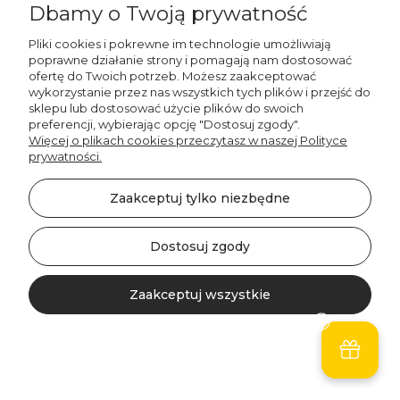
Decordruk
Dbamy o Twoją prywatność
Plecak Worek dla dzieci
TENDER TONES wzór
Pliki cookies i pokrewne im technologie umożliwiają
poprawne działanie strony i pomagają nam dostosować
TT03 | gruszki
ofertę do Twoich potrzeb. Możesz zaakceptować
49,00 zł
wykorzystanie przez nas wszystkich tych plików i przejść do
sklepu lub dostosować użycie plików do swoich
preferencji, wybierając opcję "Dostosuj zgody".
Do koszyka
Więcej o plikach cookies przeczytasz w naszej Polityce
prywatności.
Zaakceptuj tylko niezbędne
Dostosuj zgody
Zaakceptuj wszystkie
Kontakt
Szukaj
Konto
Koszyk
Decordruk