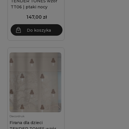
TENDER TONES wzór
TT06 | ptaki nocy
147,00 zł
Do koszyka
Decordruk
Firana dla dzieci
TENDER TONES wzór