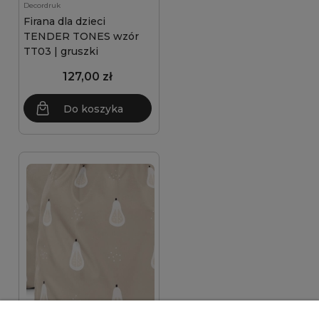
Decordruk
Firana dla dzieci
TENDER TONES wzór
TT03 | gruszki
127,00 zł
Do koszyka