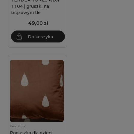
TENDER TONES wzór
TT04 | gruszki na
brązowym tle
49,00 zł
Do koszyka
Decordruk
Poduszka dla dzieci