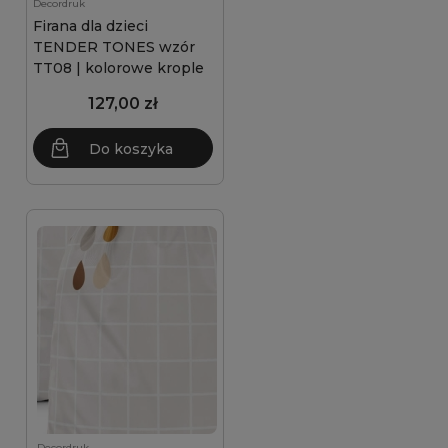
Decordruk
Firana dla dzieci
TENDER TONES wzór
TT08 | kolorowe krople
127,00 zł
Do koszyka
Decordruk