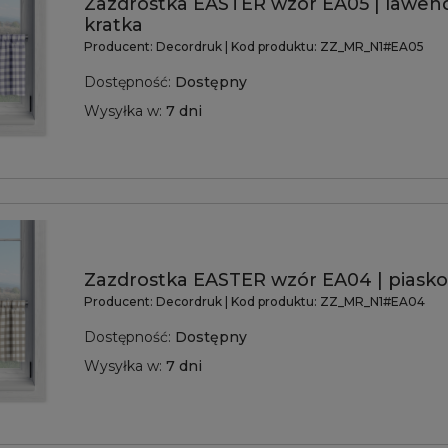
Zazdrostka EASTER wzór EA05 | lawe
kratka
Producent:
Decordruk
| Kod produktu:
ZZ_MR_N1#EA05
Dostępność:
Dostępny
Wysyłka w:
7 dni
Zazdrostka EASTER wzór EA04 | piasko
Producent:
Decordruk
| Kod produktu:
ZZ_MR_N1#EA04
Dostępność:
Dostępny
Wysyłka w:
7 dni