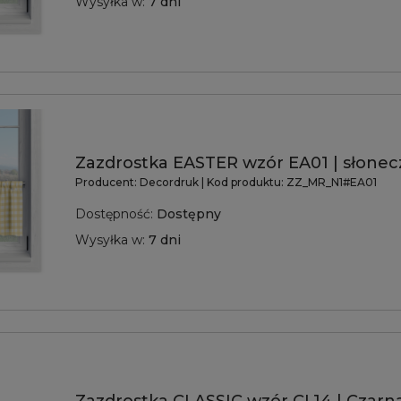
Wysyłka w:
7 dni
Zazdrostka EASTER wzór EA01 | słonec
Producent:
Decordruk
| Kod produktu:
ZZ_MR_N1#EA01
Dostępność:
Dostępny
Wysyłka w:
7 dni