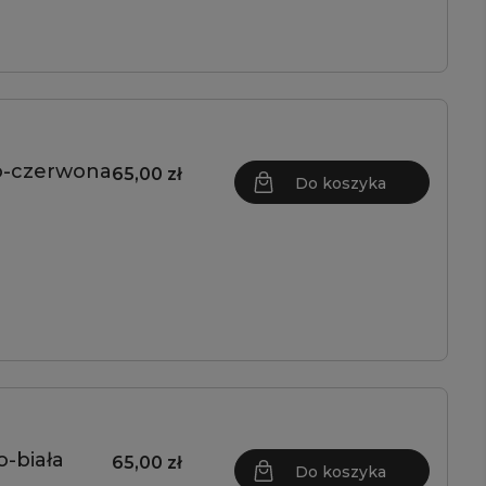
no-czerwona
65,00 zł
Do koszyka
-biała
65,00 zł
Do koszyka