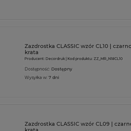
Zazdrostka CLASSIC wzór CL10 | czar
krata
Producent:
Decordruk
| Kod produktu:
ZZ_MR_N1#CL10
Dostępność:
Dostępny
Wysyłka w:
7 dni
Zazdrostka CLASSIC wzór CL09 | czarno
krata