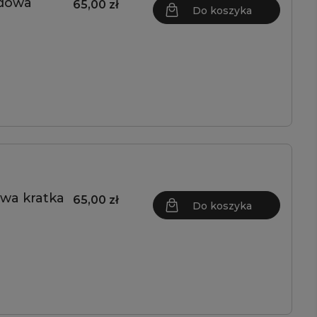
ndowa
65,00 zł
Do koszyka
wa kratka
65,00 zł
Do koszyka