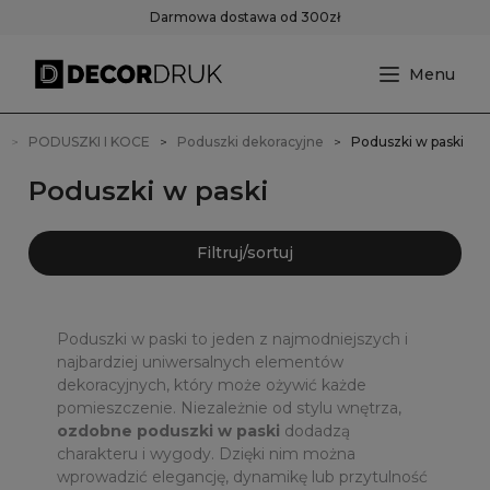
Darmowa dostawa od 300zł
a
PODUSZKI I KOCE
Poduszki dekoracyjne
Poduszki w paski
Poduszki w paski
Filtruj/sortuj
Poduszki w paski to jeden z najmodniejszych i
najbardziej uniwersalnych elementów
dekoracyjnych, który może ożywić każde
pomieszczenie. Niezależnie od stylu wnętrza,
ozdobne poduszki w paski
dodadzą
charakteru i wygody. Dzięki nim można
wprowadzić elegancję, dynamikę lub przytulność