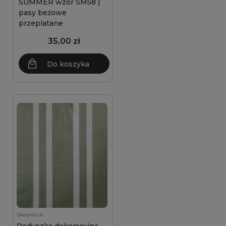
SUMMER wzór SM58 |
pasy beżowe
przeplatane
35,00 zł
Do koszyka
Decordruk