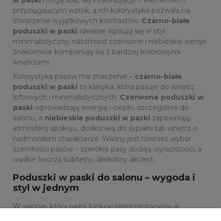
w paski
mogą stać się interesującym elementem,
przyciągającym wzrok, a ich kolorystyka pozwala na
stworzenie wyjątkowych kontrastów.
Czarno-białe
poduszki w paski
idealnie wpisują się w styl
minimalistyczny, natomiast czerwone i niebieskie wersje
znakomicie komponują się z bardziej kolorowymi
wnętrzami.
Kolorystyka pasów ma znaczenie –
czarno-białe
poduszki w paski
to klasyka, która pasuje do wnętrz
loftowych i minimalistycznych.
Czerwone poduszki w
paski
wprowadzają energię i ciepło, szczególnie do
salonu, a
niebieskie poduszki w paski
zapewniają
atmosferę spokoju, doskonałą do sypialni lub wnętrz o
nadmorskim charakterze. Ważny jest również wybór
szerokości pasów – szerokie pasy dodają wyrazistości, a
wąskie tworzą subtelny, delikatny akcent.
Poduszki w paski do salonu – wygoda i
styl w jednym
W salonie, który pełni funkcję reprezentacyjną, a
jednocześnie ma być miejscem relaksu,
poduszki w