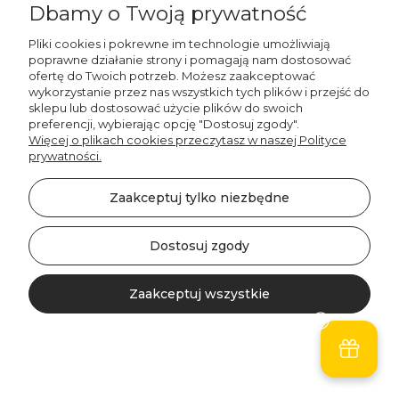
Dbamy o Twoją prywatność
paski
mogą odgrywać rolę zarówno dekoracyjną, jak i
praktyczną.
Poduszki w paski do salonu
można łatwo
Pliki cookies i pokrewne im technologie umożliwiają
dopasować do różnych kolorów mebli i ścian,
poprawne działanie strony i pomagają nam dostosować
wprowadzając do wnętrza charakterystyczny akcent.
ofertę do Twoich potrzeb. Możesz zaakceptować
Niebieskie poduszki w paski
wprowadzą świeżość i
wykorzystanie przez nas wszystkich tych plików i przejść do
skojarzenia z wakacyjnym klimatem, co sprawdzi się
sklepu lub dostosować użycie plików do swoich
doskonale w jasnych, otwartych przestrzeniach. Z kolei
preferencji, wybierając opcję "Dostosuj zgody".
Więcej o plikach cookies przeczytasz w naszej Polityce
czerwone poduszki w paski
ożywią bardziej
prywatności.
stonowane wnętrza, nadając im energetycznego
wyrazu.
Zaakceptuj tylko niezbędne
Salon to miejsce, gdzie spędza się czas z rodziną i
przyjaciółmi, więc oprócz estetyki, liczy się wygoda.
Odpowiednio dobrane poduszki mogą zwiększyć
Dostosuj zgody
komfort użytkowania kanapy, fotela czy narożnika, a
jednocześnie stanowić element dekoracyjny, który
Zaakceptuj wszystkie
przyciąga wzrok.
Poduszki w paski do sypialni –
subtelność i komfort
Kontakt
Szukaj
Konto
Koszyk
W sypialni, gdzie priorytetem jest spokój i relaks,