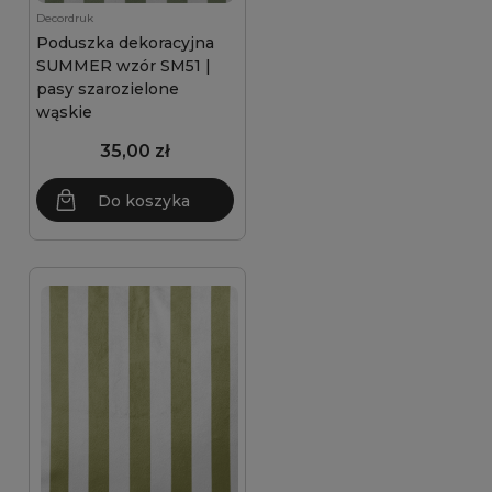
Decordruk
Poduszka dekoracyjna
SUMMER wzór SM51 |
pasy szarozielone
wąskie
35,00 zł
Do koszyka