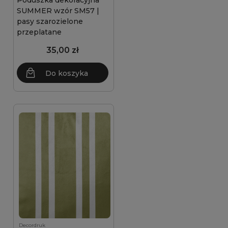
Poduszka dekoracyjna
SUMMER wzór SM57 |
pasy szarozielone
przeplatane
35,00 zł
Do koszyka
Decordruk