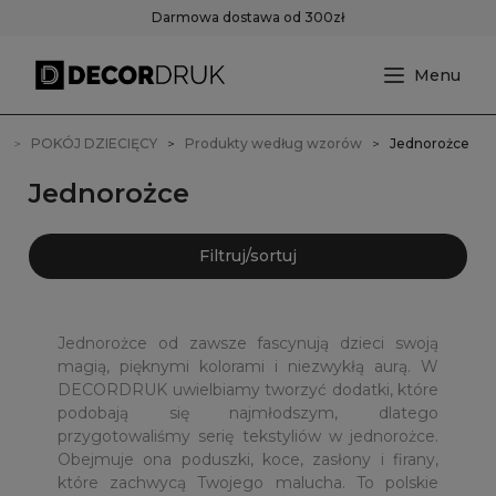
Darmowa dostawa od 300zł
a
POKÓJ DZIECIĘCY
Produkty według wzorów
Jednorożce
Jednorożce
Filtruj/sortuj
Jednorożce od zawsze fascynują dzieci swoją
magią, pięknymi kolorami i niezwykłą aurą. W
DECORDRUK uwielbiamy tworzyć dodatki, które
podobają się najmłodszym, dlatego
przygotowaliśmy serię tekstyliów w jednorożce.
Obejmuje ona poduszki, koce, zasłony i firany,
które zachwycą Twojego malucha. To polskie