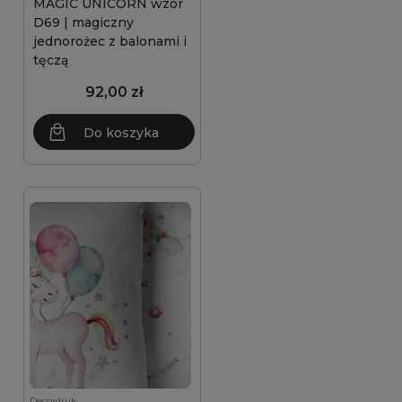
MAGIC UNICORN wzór
D69 | magiczny
jednorożec z balonami i
tęczą
92,00 zł
Do koszyka
Decordruk