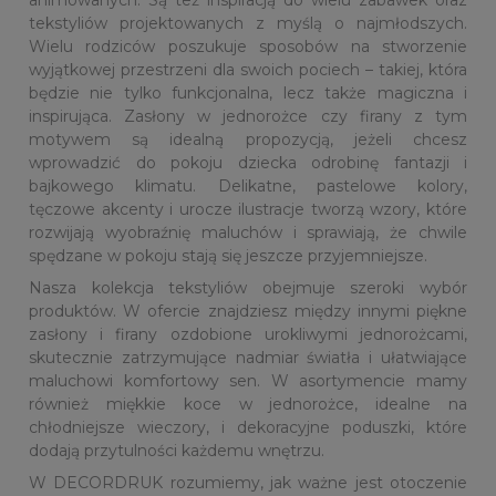
animowanych. Są też inspiracją do wielu zabawek oraz
tekstyliów projektowanych z myślą o najmłodszych.
Wielu rodziców poszukuje sposobów na stworzenie
wyjątkowej przestrzeni dla swoich pociech – takiej, która
będzie nie tylko funkcjonalna, lecz także magiczna i
inspirująca. Zasłony w jednorożce czy firany z tym
motywem są idealną propozycją, jeżeli chcesz
wprowadzić do pokoju dziecka odrobinę fantazji i
bajkowego klimatu. Delikatne, pastelowe kolory,
tęczowe akcenty i urocze ilustracje tworzą wzory, które
rozwijają wyobraźnię maluchów i sprawiają, że chwile
spędzane w pokoju stają się jeszcze przyjemniejsze.
Nasza kolekcja tekstyliów obejmuje szeroki wybór
produktów. W ofercie znajdziesz między innymi piękne
zasłony i firany ozdobione urokliwymi jednorożcami,
skutecznie zatrzymujące nadmiar światła i ułatwiające
maluchowi komfortowy sen. W asortymencie mamy
również miękkie koce w jednorożce, idealne na
chłodniejsze wieczory, i dekoracyjne poduszki, które
dodają przytulności każdemu wnętrzu.
W DECORDRUK rozumiemy, jak ważne jest otoczenie