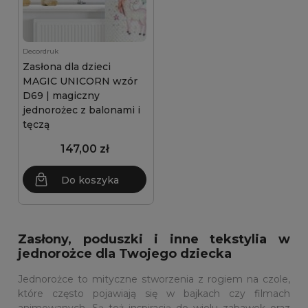
Decordruk
Zasłona dla dzieci
MAGIC UNICORN wzór
D69 | magiczny
jednorożec z balonami i
tęczą
147,00 zł
Do koszyka
Zasłony, poduszki i inne tekstylia w
jednorożce dla Twojego dziecka
Jednorożce to mityczne stworzenia z rogiem na czole,
które często pojawiają się w bajkach czy filmach