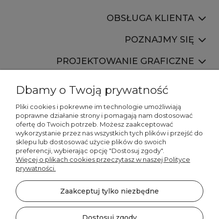
OBSŁUGA KLIENTA
POZNAJMY SIĘ
PROJEKTOWANIE GRAFICZNE
Dbamy o Twoją prywatność
Pliki cookies i pokrewne im technologie umożliwiają
poprawne działanie strony i pomagają nam dostosować
ofertę do Twoich potrzeb. Możesz zaakceptować
887 750 445
wykorzystanie przez nas wszystkich tych plików i przejść do
536 346 177
sklepu lub dostosować użycie plików do swoich
preferencji, wybierając opcję "Dostosuj zgody".
Więcej o plikach cookies przeczytasz w naszej Polityce
prywatności.
Zaakceptuj tylko niezbędne
©2026 Wszelkie Prawa Zastrzeżone | DECORDRUK
Szablon Minimalist by
Ecommercy
Dostosuj zgody