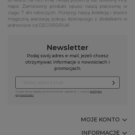
umieścić na nich imię Twojej pociechy lub dowolny inny
napis. Zamówiony produkt opuści naszą pracownię w
ciągu 7 dni roboczych. Przejrzyj naszą kolekcję i stwórz
magiczną aranżację pokoju dziecięcego z dodatkami w
jednorożce od DECORDRUK!
Newsletter
Podaj swój adres e-mail, jeżeli chcesz
otrzymywać informacje o nowościach i
promocjach.
Twoje dane będą przetwarzane zgodnie z naszą
polityką
prywatności
MOJE KONTO
INFORMACJE