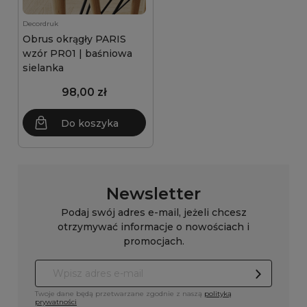
Decordruk
Obrus okrągły PARIS
wzór PR01 | baśniowa
sielanka
98,00 zł
Do koszyka
Newsletter
Podaj swój adres e-mail, jeżeli chcesz
otrzymywać informacje o nowościach i
promocjach.
Twoje dane będą przetwarzane zgodnie z naszą
polityką
prywatności