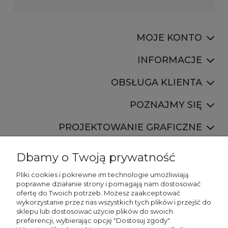
MOJE KONTO
INFORMACJE
OBSŁUGA KLIENTA
POZNAJMY SIĘ
PROJEKTOWANIE GRAFICZNE
Dbamy o Twoją prywatność
Pliki cookies i pokrewne im technologie umożliwiają
poprawne działanie strony i pomagają nam dostosować
ofertę do Twoich potrzeb. Możesz zaakceptować
887 750 445
wykorzystanie przez nas wszystkich tych plików i przejść do
536 346 177
sklepu lub dostosować użycie plików do swoich
preferencji, wybierając opcję "Dostosuj zgody".