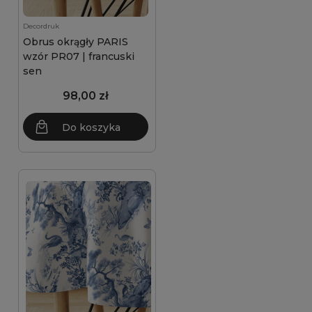
Decordruk
Obrus okrągły PARIS
wzór PR07 | francuski
sen
98,00 zł
Do koszyka