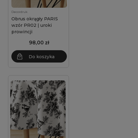
Decordruk
Obrus okrągły PARIS
wzór PR02 | uroki
prowincji
98,00 zł
Do koszyka