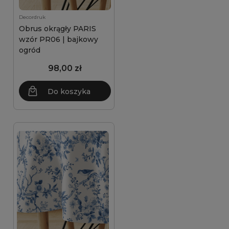
Decordruk
Obrus okrągły PARIS
wzór PR06 | bajkowy
ogród
98,00 zł
Do koszyka