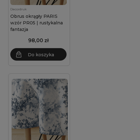
Decordruk
Obrus okrągły PARIS
wzór PR05 | rustykalna
fantazja
98,00 zł
Do koszyka