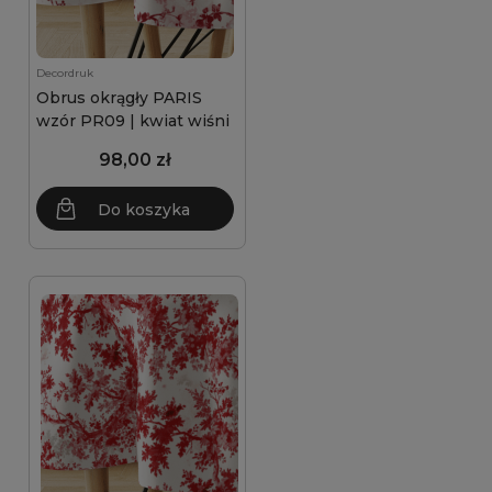
Decordruk
Obrus okrągły PARIS
wzór PR09 | kwiat wiśni
98,00 zł
Do koszyka