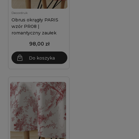
Decordruk
Obrus okrągły PARIS
wzór PR08 |
romantyczny zaułek
98,00 zł
Do koszyka